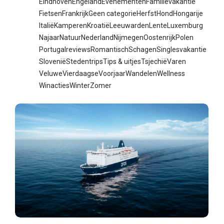
Eindhoven
Engeland
Evenementen
Familievakantie
Fietsen
Frankrijk
Geen categorie
Herfst
Hond
Hongarije
Italië
Kamperen
Kroatië
Leeuwarden
Lente
Luxemburg
Najaar
Natuur
Nederland
Nijmegen
Oostenrijk
Polen
Portugal
reviews
Romantisch
Schagen
Singlesvakantie
Slovenië
Stedentrips
Tips & uitjes
Tsjechië
Varen
Veluwe
Vierdaagse
Voorjaar
Wandelen
Wellness
Winacties
Winter
Zomer