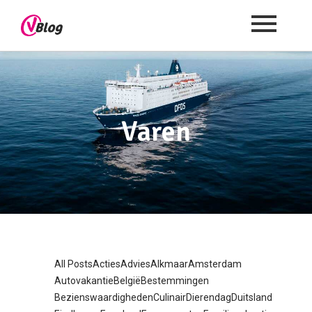
Varen
All Posts
Acties
Advies
Alkmaar
Amsterdam
Autovakantie
België
Bestemmingen
Bezienswaardigheden
Culinair
Dierendag
Duitsland