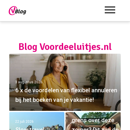
Blog Voordeeluitjes.nl
3 augustus 2026
6 x de voordelen van flexibel annuleren
bij het boeken van je vakantie!
8 juli 2026
Tóch even de
grens over deze
22 juli 2026
Slow travel-
zomer? Dit zijn de