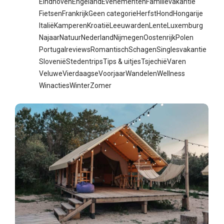
Eindhoven
Engeland
Evenementen
Familievakantie
Fietsen
Frankrijk
Geen categorie
Herfst
Hond
Hongarije
Italië
Kamperen
Kroatië
Leeuwarden
Lente
Luxemburg
Najaar
Natuur
Nederland
Nijmegen
Oostenrijk
Polen
Portugal
reviews
Romantisch
Schagen
Singlesvakantie
Slovenië
Stedentrips
Tips & uitjes
Tsjechië
Varen
Veluwe
Vierdaagse
Voorjaar
Wandelen
Wellness
Winacties
Winter
Zomer