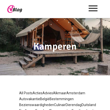
Kamperen
All Posts
Acties
Advies
Alkmaar
Amsterdam
Autovakantie
België
Bestemmingen
Bezienswaardigheden
Culinair
Dierendag
Duitsland