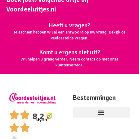
Voordeeluitjes.nl
Heeft u vragen?
Misschien hebben wij al een antwoord op uw vraag. Bekijk de
veelgestelde vragen.
Komt u ergens niet uit?
Wij helpen u graag verder. Neem contact op met onze
klantenservice.
Bestemmingen
8,2