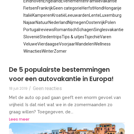
Eindhoven
Engeland
Evenementen
Familievakantie
Fietsen
Frankrijk
Geen categorie
Herfst
Hond
Hongarije
Italië
Kamperen
Kroatië
Leeuwarden
Lente
Luxemburg
Najaar
Natuur
Nederland
Nijmegen
Oostenrijk
Polen
Portugal
reviews
Romantisch
Schagen
Singlesvakantie
Slovenië
Stedentrips
Tips & uitjes
Tsjechië
Varen
Veluwe
Vierdaagse
Voorjaar
Wandelen
Wellness
Winacties
Winter
Zomer
De 5 populairste bestemmingen
voor een autovakantie in Europa!
Geen reacties
18 juli 2019
/
Met de auto op pad gaan geeft een enorm gevoel van
vrijheid. Is dat niet wat we in de zomermaanden zo
graag willen? Toegegeven, de...
Lees meer