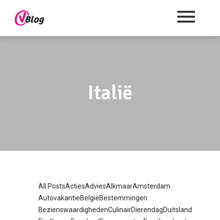
Italië
All Posts
Acties
Advies
Alkmaar
Amsterdam
Autovakantie
België
Bestemmingen
Bezienswaardigheden
Culinair
Dierendag
Duitsland