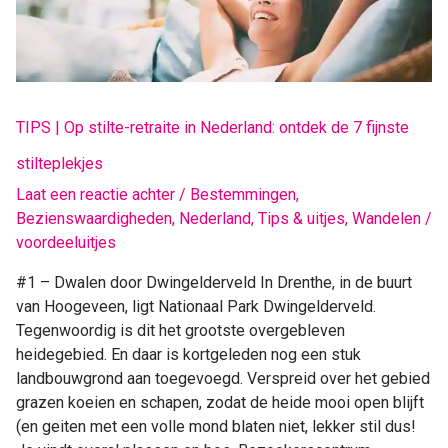
Op
stilte-
retraite
in
Nederland:
ontdek
TIPS | Op stilte-retraite in Nederland: ontdek de 7 fijnste
de
stilteplekjes
7
fijnste
Laat een reactie achter
/
Bestemmingen
,
stilteplekjes
Bezienswaardigheden
,
Nederland
,
Tips & uitjes
,
Wandelen
/
voordeeluitjes
#1 – Dwalen door Dwingelderveld In Drenthe, in de buurt
van Hoogeveen, ligt Nationaal Park Dwingelderveld.
Tegenwoordig is dit het grootste overgebleven
heidegebied. En daar is kortgeleden nog een stuk
landbouwgrond aan toegevoegd. Verspreid over het gebied
grazen koeien en schapen, zodat de heide mooi open blijft
(en geiten met een volle mond blaten niet, lekker stil dus!