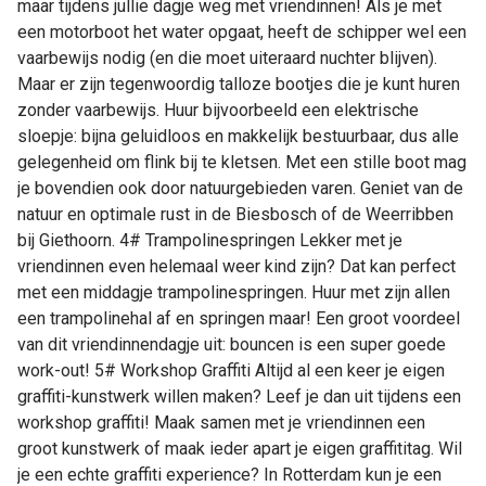
maar tijdens jullie dagje weg met vriendinnen! Als je met
een motorboot het water opgaat, heeft de schipper wel een
vaarbewijs nodig (en die moet uiteraard nuchter blijven).
Maar er zijn tegenwoordig talloze bootjes die je kunt huren
zonder vaarbewijs. Huur bijvoorbeeld een elektrische
sloepje: bijna geluidloos en makkelijk bestuurbaar, dus alle
gelegenheid om flink bij te kletsen. Met een stille boot mag
je bovendien ook door natuurgebieden varen. Geniet van de
natuur en optimale rust in de Biesbosch of de Weerribben
bij Giethoorn. 4# Trampolinespringen Lekker met je
vriendinnen even helemaal weer kind zijn? Dat kan perfect
met een middagje trampolinespringen. Huur met zijn allen
een trampolinehal af en springen maar! Een groot voordeel
van dit vriendinnendagje uit: bouncen is een super goede
work-out! 5# Workshop Graffiti Altijd al een keer je eigen
graffiti-kunstwerk willen maken? Leef je dan uit tijdens een
workshop graffiti! Maak samen met je vriendinnen een
groot kunstwerk of maak ieder apart je eigen graffititag. Wil
je een echte graffiti experience? In Rotterdam kun je een