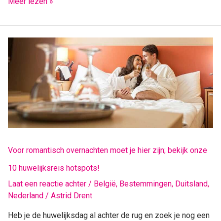
Meer lezen »
Voor
romantisch
overnachten
moet
je
hier
zijn;
bekijk
onze
10
Voor romantisch overnachten moet je hier zijn; bekijk onze
huwelijksreis
10 huwelijksreis hotspots!
hotspots!
Laat een reactie achter
/
België
,
Bestemmingen
,
Duitsland
,
Nederland
/
Astrid Drent
Heb je de huwelijksdag al achter de rug en zoek je nog een