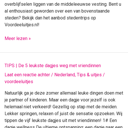
overblijfselen liggen van de middeleeuwse vesting. Bent u
al enthousiast geworden over een van bovenstaande
steden? Bekijk dan het aanbod stedentrips op
Voordeeluitjes.nl!
Meer lezen »
TIPS
TIPS | De 5 leukste dagjes weg met vriendinnen
|
Laat een reactie achter
/
Nederland
,
Tips & uitjes
/
De
voordeeluitjes
5
leukste
Natuurlijk ga je deze zomer allemaal leuke dingen doen met
dagjes
je partner of kinderen. Maar een dagje voor jezelf is ook
weg
helemaal niet verkeerd! Gezellig op stap met de meiden.
met
Lekker springen, relaxen of juist de sensatie opzoeken. Wij
vriendinnen
tippen de vijf leukste dagjes uit met vriendinnen! 1# Een
dagje wellness De ultieme ontspanning: een dagje naar een