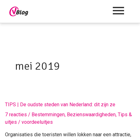
mei 2019
TIPS
TIPS | De oudste steden van Nederland: dit zijn ze
|
7 reacties
/
Bestemmingen
,
Bezienswaardigheden
,
Tips &
De
uitjes
/
voordeeluitjes
oudste
steden
Organisaties die toeristen willen lokken naar een attractie,
van