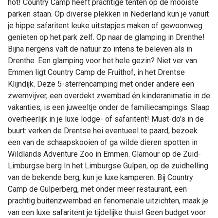
hot! Country Camp heeft prachtige tenten op de mooiste
parken staan. Op diverse plekken in Nederland kun je vanuit
je hippe safaritent leuke uitstapjes maken of gewoonweg
genieten op het park zelf. Op naar de glamping in Drenthe!
Bijna nergens valt de natuur zo intens te beleven als in
Drenthe. Een glamping voor het hele gezin? Niet ver van
Emmen ligt Country Camp de Fruithof, in het Drentse
Klijndijk. Deze 5-sterrencamping met onder andere een
zwemvijver, een overdekt zwembad én kinderanimatie in de
vakanties, is een juweeltje onder de familiecampings. Slaap
overheerlijk in je luxe lodge- of safaritent! Must-do’s in de
buurt: verken de Drentse hei eventueel te paard, bezoek
een van de schaapskooien of ga wilde dieren spotten in
Wildlands Adventure Zoo in Emmen. Glamour op de Zuid-
Limburgse berg In het Limburgse Gulpen, op de zuidhelling
van de bekende berg, kun je luxe kamperen. Bij Country
Camp de Gulperberg, met onder meer restaurant, een
prachtig buitenzwembad en fenomenale uitzichten, maak je
van een luxe safaritent je tijdelijke thuis! Geen budget voor