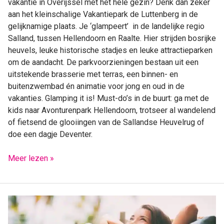
vakantie in Overijssel met het hele gezin? Denk dan zeker
aan het kleinschalige Vakantiepark de Luttenberg in de
gelijknamige plaats. Je ‘glampeert’ in de landelijke regio
Salland, tussen Hellendoorn en Raalte. Hier strijden bosrijke
heuvels, leuke historische stadjes en leuke attractieparken
om de aandacht. De parkvoorzieningen bestaan uit een
uitstekende brasserie met terras, een binnen- en
buitenzwembad én animatie voor jong en oud in de
vakanties. Glamping it is! Must-do’s in de buurt: ga met de
kids naar Avonturenpark Hellendoorn, trotseer al wandelend
of fietsend de glooiingen van de Sallandse Heuvelrug of
doe een dagje Deventer.
Meer lezen »
TIPS
|