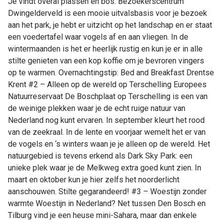
Je vindt overal plassen en bos. Bezoekerscentrum
Dwingelderveld is een mooie uitvalsbasis voor je bezoek
aan het park, je hebt er uitzicht op het landschap en er staat
een voedertafel waar vogels af en aan vliegen. In de
wintermaanden is het er heerlijk rustig en kun je er in alle
stilte genieten van een kop koffie om je bevroren vingers
op te warmen. Overnachtingstip: Bed and Breakfast Drentse
Krent #2 – Alleen op de wereld op Terschelling Europees
Natuurreservaat De Boschplaat op Terschelling is een van
de weinige plekken waar je de echt ruige natuur van
Nederland nog kunt ervaren. In september kleurt het rood
van de zeekraal. In de lente en voorjaar wemelt het er van
de vogels en ‘s winters waan je je alleen op de wereld. Het
natuurgebied is tevens erkend als Dark Sky Park: een
unieke plek waar je de Melkweg extra goed kunt zien. In
maart en oktober kun je hier zelfs het noorderlicht
aanschouwen. Stilte gegarandeerd! #3 – Woestijn zonder
warmte Woestijn in Nederland? Net tussen Den Bosch en
Tilburg vind je een heuse mini-Sahara, maar dan enkele