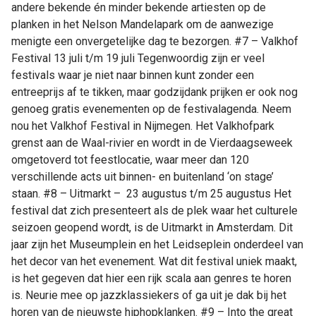
andere bekende én minder bekende artiesten op de
planken in het Nelson Mandelapark om de aanwezige
menigte een onvergetelijke dag te bezorgen. #7 – Valkhof
Festival 13 juli t/m 19 juli Tegenwoordig zijn er veel
festivals waar je niet naar binnen kunt zonder een
entreeprijs af te tikken, maar godzijdank prijken er ook nog
genoeg gratis evenementen op de festivalagenda. Neem
nou het Valkhof Festival in Nijmegen. Het Valkhofpark
grenst aan de Waal-rivier en wordt in de Vierdaagseweek
omgetoverd tot feestlocatie, waar meer dan 120
verschillende acts uit binnen- en buitenland ‘on stage’
staan. #8 – Uitmarkt – 23 augustus t/m 25 augustus Het
festival dat zich presenteert als de plek waar het culturele
seizoen geopend wordt, is de Uitmarkt in Amsterdam. Dit
jaar zijn het Museumplein en het Leidseplein onderdeel van
het decor van het evenement. Wat dit festival uniek maakt,
is het gegeven dat hier een rijk scala aan genres te horen
is. Neurie mee op jazzklassiekers of ga uit je dak bij het
horen van de nieuwste hiphopklanken. #9 – Into the great