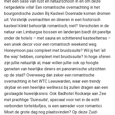
met een oase van rust en natuurschoon in en om deze
rietgedekte villa! Een romantische overnachting in het
bourgondische zuiden Bij Kasteel Doenrade komen dromen
uit. Vorstelijk overnachten en dineren in een historisch
kasteel klinkt behoorlijk romantisch, niet? Verscholen in de
natuur van Limburgse bossen en landerijen biedt dit pareltje
onder de hotels – met sauna en schitterend kasteelterras –
een uniek decor voor een romantisch weekend weg.
Honeymoon pas compleet met bruidssuite? Wil jij het ‘all
the way’ hebben, compleet met bruidssuite? In hoge sferen
zijn jullie natuurlijk al, maar willen jullie ook op hoogte
genieten van heerlijke diners en panoramische uitzichten
op de stad? Overweeg dan zeker een romantische
overnachting in het WTC Leeuwarden, waar een trendy
skybar en een heerlijke wellness bij zullen dragen aan een
geslaagde huwelijksreis. Ook Badhotel Rockanje aan Zee
met prachtige ‘Duinsuite’, speciaal voor net in de echt
verbonden tortelduifjes, is een aanrader voor romantici.
Moet de grote dag nog plaatsvinden? Op deze Zuid-