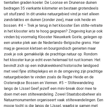
tientallen graden koeler. De Loonse en Drunense duinen
bedragen 35 vierkante kilometer en bestaan grotendeels
uit stuifzand. In dit unieke natuurgebied vind je niet alleen
zandvlaktes en duinen (zonder zee), maar ook heide en
bossen. #4 – Trek je terug in het klooster Een stilte-retraite
in het klooster iets te hoog gegrepen? Zingeving kun je ook
vinden bij voormalig Klooster Nieuwkerk Goirle, gelegen op
een unieke plek aan de Nederlands-Belgische grens. Hier
mag je gewoon kletsen en bourgondisch genieten maar
zoek je ook gemakkelijk de prachtige natuur op. Rondom
het klooster kun je echt even helemaal tot rust komen. Het
bevindt zich op een indrukwekkend historische landgoed
met veel fijne stilteplekjes en in de omgeving zijn prachtige
natuurgebieden te vinden zoals de Regte Heide en de
Oisterwijkse Bossen en Vennen. #5 – Stiltewandeling
langs de IJssel Geef jezelf een mini-break door mee te
doen met een stiltewandeling. Zowel Staatsbosbeheer als
Natuurmonumenten organiseert vaak stiltewandelingen. Een
mooie tocht is die langs de IJssel, waarbij je samen met