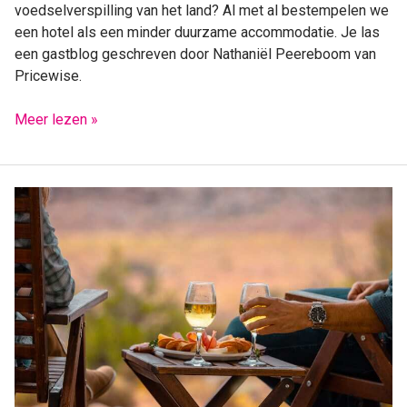
voedselverspilling van het land? Al met al bestempelen we
een hotel als een minder duurzame accommodatie. Je las
een gastblog geschreven door Nathaniël Peereboom van
Pricewise.
Meer lezen »
5
luxe
glampings
in
Nederland;
kamperen
was
nog
nooit
zo