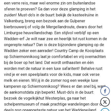
een verre reis, maar wel enorme zin om buitenlandse
sferen te proeven? Ga dan voor deze glamping in het
zuiden! Must-do’s in de buurt: bekijk de kasteelruïne in
Valkenburg, breng een bezoek aan de Gulpener
bierbrouwerij of volg de Mergellandroute, dwars door het
Limburgse heuvellandschap. Een stijlvol verblijf op een
Wadden-erf Je wilt naar zee en heerlijk tot rust komen in de
ongerepte natuur? Dan is deze bijzondere glamping op de
Wadden zeker een aanrader! Country Camp de Kooiplaats
op Schiermonnikoog laat je comfortabel en vrij overnachten
bij de boer op het land. Dat wordt onthaasten en één
worden met de natuur in een luxe safaritent! Behalve rust
vind je er een speelplaats voor de kids, maar ook verse
melk en eieren. Wil jij in de zomer nog een weekje luxe
kamperen op Schiermonnikoog? Wees er dan snel bij, want
de aankomstdata zijn beperkt. Must-do’s in de buurt:
bezoek de vogelkijkhut Westerplas, ga naar het
schelpenmuseum of maak prachtige wandelingen door de
deels nog onaangetaste natuur van het Waddeneiland.