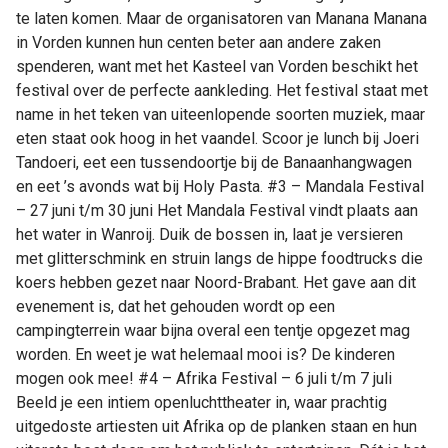
te laten komen. Maar de organisatoren van Manana Manana
in Vorden kunnen hun centen beter aan andere zaken
spenderen, want met het Kasteel van Vorden beschikt het
festival over de perfecte aankleding. Het festival staat met
name in het teken van uiteenlopende soorten muziek, maar
eten staat ook hoog in het vaandel. Scoor je lunch bij Joeri
Tandoeri, eet een tussendoortje bij de Banaanhangwagen
en eet ’s avonds wat bij Holy Pasta. #3 – Mandala Festival
– 27 juni t/m 30 juni Het Mandala Festival vindt plaats aan
het water in Wanroij. Duik de bossen in, laat je versieren
met glitterschmink en struin langs de hippe foodtrucks die
koers hebben gezet naar Noord-Brabant. Het gave aan dit
evenement is, dat het gehouden wordt op een
campingterrein waar bijna overal een tentje opgezet mag
worden. En weet je wat helemaal mooi is? De kinderen
mogen ook mee! #4 – Afrika Festival – 6 juli t/m 7 juli
Beeld je een intiem openluchttheater in, waar prachtig
uitgedoste artiesten uit Afrika op de planken staan en hun