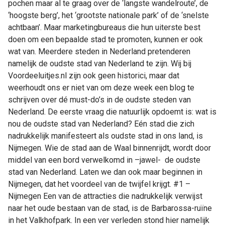
pochen maar al te graag over de ‘langste wandelroute’, de
Nederland:
‘hoogste berg’, het ‘grootste nationale park’ of de ‘snelste
dit
achtbaan’. Maar marketingbureaus die hun uiterste best
zijn
doen om een bepaalde stad te promoten, kunnen er ook
ze
wat van. Meerdere steden in Nederland pretenderen
namelijk de oudste stad van Nederland te zijn. Wij bij
Voordeeluitjes.nl zijn ook geen historici, maar dat
weerhoudt ons er niet van om deze week een blog te
schrijven over dé must-do’s in de oudste steden van
Nederland. De eerste vraag die natuurlijk opdoemt is: wat is
nou de oudste stad van Nederland? Eén stad die zich
nadrukkelijk manifesteert als oudste stad in ons land, is
Nijmegen. Wie de stad aan de Waal binnenrijdt, wordt door
middel van een bord verwelkomd in –jawel- de oudste
stad van Nederland. Laten we dan ook maar beginnen in
Nijmegen, dat het voordeel van de twijfel krijgt. #1 –
Nijmegen Een van de attracties die nadrukkelijk verwijst
naar het oude bestaan van de stad, is de Barbarossa-ruïne
in het Valkhofpark. In een ver verleden stond hier namelijk