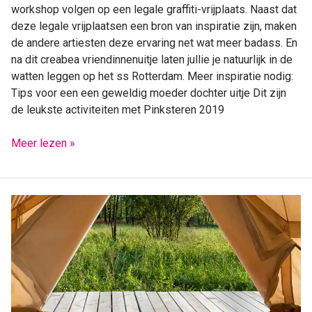
workshop volgen op een legale graffiti-vrijplaats. Naast dat
deze legale vrijplaatsen een bron van inspiratie zijn, maken
de andere artiesten deze ervaring net wat meer badass. En
na dit creabea vriendinnenuitje laten jullie je natuurlijk in de
watten leggen op het ss Rotterdam. Meer inspiratie nodig:
Tips voor een een geweldig moeder dochter uitje Dit zijn
de leukste activiteiten met Pinksteren 2019
Meer lezen »
Duurzaam
op
reis:
wat
voor
accommodatie
kies