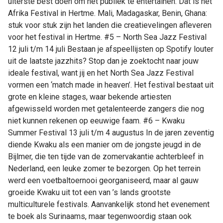
uiterste best doen om het publiek te entertainen. Dát is het
Afrika Festival in Hertme. Mali, Madagaskar, Benin, Ghana:
stuk voor stuk zijn het landen die creatievelingen afleveren
voor het festival in Hertme. #5 – North Sea Jazz Festival
12 juli t/m 14 juli Bestaan je afspeellijsten op Spotify louter
uit de laatste jazzhits? Stop dan je zoektocht naar jouw
ideale festival, want jij en het North Sea Jazz Festival
vormen een ‘match made in heaven’. Het festival bestaat uit
grote en kleine stages, waar bekende artiesten
afgewisseld worden met getalenteerde zangers die nog
niet kunnen rekenen op eeuwige faam. #6 – Kwaku
Summer Festival 13 juli t/m 4 augustus In de jaren zeventig
diende Kwaku als een manier om de jongste jeugd in de
Bijlmer, die ten tijde van de zomervakantie achterbleef in
Nederland, een leuke zomer te bezorgen. Op het terrein
werd een voetbaltoernooi georganiseerd, maar al gauw
groeide Kwaku uit tot een van ’s lands grootste
multiculturele festivals. Aanvankelijk stond het evenement
te boek als Surinaams, maar tegenwoordig staan ook