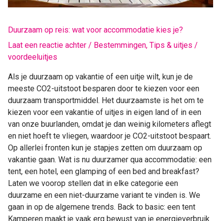
je?
Duurzaam op reis: wat voor accommodatie kies je?
Laat een reactie achter
/
Bestemmingen
,
Tips & uitjes
/
voordeeluitjes
Als je duurzaam op vakantie of een uitje wilt, kun je de
meeste CO2-uitstoot besparen door te kiezen voor een
duurzaam transportmiddel. Het duurzaamste is het om te
kiezen voor een vakantie of uitjes in eigen land of in een
van onze buurlanden, omdat je dan weinig kilometers aflegt
en niet hoeft te vliegen, waardoor je CO2-uitstoot bespaart.
Op allerlei fronten kun je stapjes zetten om duurzaam op
vakantie gaan. Wat is nu duurzamer qua accommodatie: een
tent, een hotel, een glamping of een bed and breakfast?
Laten we voorop stellen dat in elke categorie een
duurzame en een niet-duurzame variant te vinden is. We
gaan in op de algemene trends. Back to basic: een tent
Kamperen maakt je vaak erg bewust van je energieverbruik