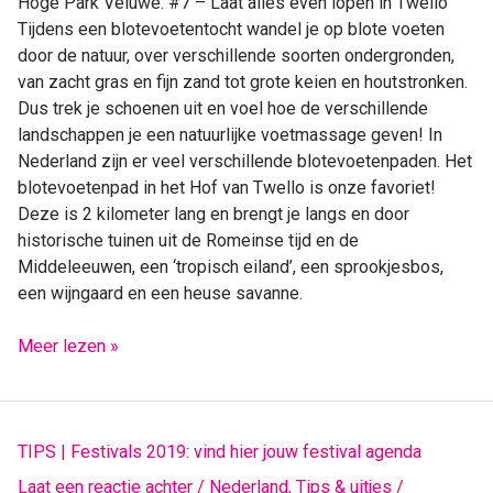
Hoge Park Veluwe. #7 – Laat alles even lopen in Twello
Tijdens een blotevoetentocht wandel je op blote voeten
door de natuur, over verschillende soorten ondergronden,
van zacht gras en fijn zand tot grote keien en houtstronken.
Dus trek je schoenen uit en voel hoe de verschillende
landschappen je een natuurlijke voetmassage geven! In
Nederland zijn er veel verschillende blotevoetenpaden. Het
blotevoetenpad in het Hof van Twello is onze favoriet!
Deze is 2 kilometer lang en brengt je langs en door
historische tuinen uit de Romeinse tijd en de
Middeleeuwen, een ‘tropisch eiland’, een sprookjesbos,
een wijngaard en een heuse savanne.
Meer lezen »
TIPS
TIPS | Festivals 2019: vind hier jouw festival agenda
|
Laat een reactie achter
/
Nederland
,
Tips & uitjes
/
Festivals