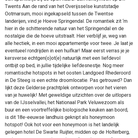
Twents Aan de rand van het Overijsselse kunststadje
Ootmarsum, mooi ingekapseld tussen de Twentse
landerijen, vind je Hoeve Springendal. De romantiek zit ‘m
hier in de schitterende natuur van het Springendal en de
nostalgie die de hoeve uitstraalt. Hier verblijf je, weg van
alle hectiek, in een mooi appartementje voor twee. Je laat je
eventueel rondrijden in een huifkar! Maar eerst verras je je
kersverse echtgen(o)ot(e) natuurlijk met een liefdevol
ontbijt op bed, in jullie tijdelijke liefdesnestje. Nog meer
romantische hotspots in het oosten Landgoed Rhederoord
in De Steeg is een echte droomlocatie. Pas getrouwd? Dan
lijkt deze Gelderse prachtplek ontworpen voor het vieren
van je huwelijk! Met geweldige uitzichten over de uitlopers
van de IJsselvallei, het Nationaal Park Veluwezoom als
buur en een voortreffelijke biologische keuken aan boord,
is dit 18e-eeuwse landhuis geknipt als honeymoon
hotspot! Ook hot voor een honeymoon is het landelijk
gelegen hotel De Swarte Ruijter, midden op de Holterberg,