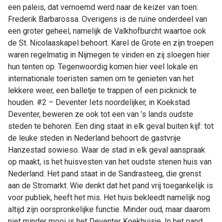
een paleis, dat vernoemd werd naar de keizer van toen:
Frederik Barbarossa. Overigens is de ruïne onderdeel van
een groter geheel, namelijk de Valkhofburcht waartoe ook
de St. Nicolaaskapel behoort. Karel de Grote en zijn troepen
waren regelmatig in Nijmegen te vinden en zij sloegen hier
hun tenten op. Tegenwoordig komen hier veel lokale en
internationale toeristen samen om te genieten van het
lekkere weer, een balletje te trappen of een picknick te
houden. #2 – Deventer Iets noordelijker, in Koekstad
Deventer, beweren ze ook tot een van ’s lands oudste
steden te behoren. Een ding staat in elk geval buiten kijf: tot
de leuke steden in Nederland behoort de gastvrije
Hanzestad sowieso. Waar de stad in elk geval aanspraak
op maakt, is het huisvesten van het oudste stenen huis van
Nederland. Het pand staat in de Sandrasteeg, die grenst
aan de Stromarkt. Wie denkt dat het pand vrij toegankelijk is
voor publiek, heeft het mis. Het huis bekleedt namelijk nog
altijd zijn oorspronkelijke functie. Minder oud, maar daarom
niet minder mooi is het Deventer Koekhuisje. In het pand