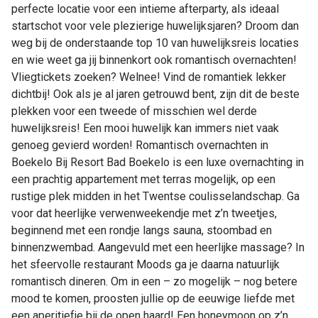
perfecte locatie voor een intieme afterparty, als ideaal
startschot voor vele plezierige huwelijksjaren? Droom dan
weg bij de onderstaande top 10 van huwelijksreis locaties
en wie weet ga jij binnenkort ook romantisch overnachten!
Vliegtickets zoeken? Welnee! Vind de romantiek lekker
dichtbij! Ook als je al jaren getrouwd bent, zijn dit de beste
plekken voor een tweede of misschien wel derde
huwelijksreis! Een mooi huwelijk kan immers niet vaak
genoeg gevierd worden! Romantisch overnachten in
Boekelo Bij Resort Bad Boekelo is een luxe overnachting in
een prachtig appartement met terras mogelijk, op een
rustige plek midden in het Twentse coulisselandschap. Ga
voor dat heerlijke verwenweekendje met z’n tweetjes,
beginnend met een rondje langs sauna, stoombad en
binnenzwembad. Aangevuld met een heerlijke massage? In
het sfeervolle restaurant Moods ga je daarna natuurlijk
romantisch dineren. Om in een – zo mogelijk – nog betere
mood te komen, proosten jullie op de eeuwige liefde met
een aperitiefje bij de open haard! Een honeymoon op z’n