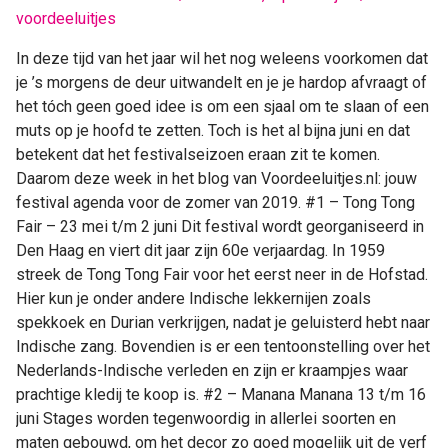
voordeeluitjes
2019:
vind
In deze tijd van het jaar wil het nog weleens voorkomen dat
hier
je ’s morgens de deur uitwandelt en je je hardop afvraagt of
jouw
het tóch geen goed idee is om een sjaal om te slaan of een
festival
muts op je hoofd te zetten. Toch is het al bijna juni en dat
agenda
betekent dat het festivalseizoen eraan zit te komen.
Daarom deze week in het blog van Voordeeluitjes.nl: jouw
festival agenda voor de zomer van 2019. #1 – Tong Tong
Fair – 23 mei t/m 2 juni Dit festival wordt georganiseerd in
Den Haag en viert dit jaar zijn 60e verjaardag. In 1959
streek de Tong Tong Fair voor het eerst neer in de Hofstad.
Hier kun je onder andere Indische lekkernijen zoals
spekkoek en Durian verkrijgen, nadat je geluisterd hebt naar
Indische zang. Bovendien is er een tentoonstelling over het
Nederlands-Indische verleden en zijn er kraampjes waar
prachtige kledij te koop is. #2 – Manana Manana 13 t/m 16
juni Stages worden tegenwoordig in allerlei soorten en
maten gebouwd, om het decor zo goed mogelijk uit de verf