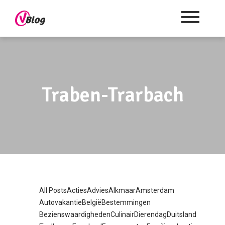
Traben-Trarbach
All Posts
Acties
Advies
Alkmaar
Amsterdam
Autovakantie
België
Bestemmingen
Bezienswaardigheden
Culinair
Dierendag
Duitsland