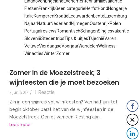
Eindhoven
Engeland
Evenementen
Familievakantie
Fietsen
Frankrijk
Geen categorie
Herfst
Hond
Hongarije
Italië
Kamperen
Kroatië
Leeuwarden
Lente
Luxemburg
Najaar
Natuur
Nederland
Nijmegen
Oostenrijk
Polen
Portugal
reviews
Romantisch
Schagen
Singlesvakantie
Slovenië
Stedentrips
Tips & uitjes
Tsjechië
Varen
Veluwe
Vierdaagse
Voorjaar
Wandelen
Wellness
Winacties
Winter
Zomer
Zomer in de Moezelstreek; 3
wijnfeesten die je moet bezoeken
1 Reactie
7 juni 2017
/
Zin in een wijnreis vol wijnfeesten? Van half juni tot
begin oktober barst het van de wijnfeesten in de
Moezelstreek. Geniet van een Riesling aan...
Lees meer