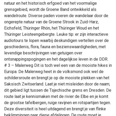
natuur en het historisch erfgoed van het voormalige
grensgebied, wordt de Groene Band ontwikkeld als
wandelroute. Diverse paden voeren de wandelaar door de
ongerepte natuur van de Groene Strook in Zuid-Harz,
Eichsfeld, Thüringer Rhön, het Thüringer Woud en het
Thüringer Leisteengebergte. Leuke tip: er zijn interactieve
audiotours te lopen waarbij deskundigen vertellen over de
geschiedenis, flora, fauna en bezienswaardigheden, met
levendige beschrijvingen van getuigen over
ontsnappingspogingen en het dagelijkse leven in de DDR.
# 3 – Malerweg Dit is toch wel een van de mooiste hikes in
Europa. De Malerweg heet in de volksmond ook wel de
schildersroute en brengt je op de mooiste plekken van het
Saksisch Zwitserland. Laat je niet misleiden door de naam;
dit gebied ligt tussen de Tsjechische grens en Dresden. De
route laat je kennismaken met de rivier de Elbe en je komt
de grootse tafelbergen, ruige ravijnen en rotspartijen tegen.
Deze diversiteit is heel uitdagend en brengt je van flinke
beklimmingen naar diepe afdalingen. De route moet je