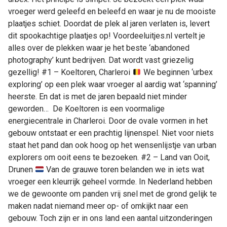
vroeger werd geleefd en beleefd en waar je nu de mooiste
plaatjes schiet. Doordat de plek al jaren verlaten is, levert
dit spookachtige plaatjes op! Voordeeluitjes.nl vertelt je
alles over de plekken waar je het beste ‘abandoned
photography’ kunt bedrijven. Dat wordt vast griezelig
gezellig! #1 – Koeltoren, Charleroi
We beginnen ‘urbex
exploring’ op een plek waar vroeger al aardig wat ‘spanning’
heerste. En dat is met de jaren bepaald niet minder
geworden… De Koeltoren is een voormalige
energiecentrale in Charleroi. Door de ovale vormen in het
gebouw ontstaat er een prachtig lijnenspel. Niet voor niets
staat het pand dan ook hoog op het wensenlijstje van urban
explorers om ooit eens te bezoeken. #2 – Land van Ooit,
Drunen
Van de grauwe toren belanden we in iets wat
vroeger een kleurrijk geheel vormde. In Nederland hebben
we de gewoonte om panden vrij snel met de grond gelijk te
maken nadat niemand meer op- of omkijkt naar een
gebouw. Toch zijn er in ons land een aantal uitzonderingen