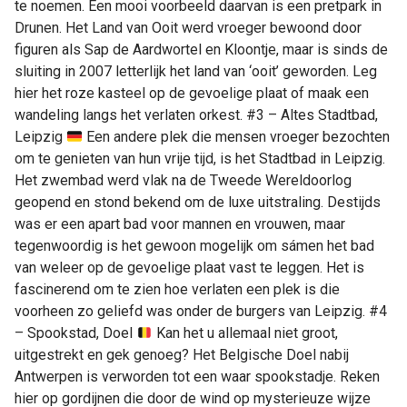
te noemen. Een mooi voorbeeld daarvan is een pretpark in
Drunen. Het Land van Ooit werd vroeger bewoond door
figuren als Sap de Aardwortel en Kloontje, maar is sinds de
sluiting in 2007 letterlijk het land van ‘ooit’ geworden. Leg
hier het roze kasteel op de gevoelige plaat of maak een
wandeling langs het verlaten orkest. #3 – Altes Stadtbad,
Leipzig
Een andere plek die mensen vroeger bezochten
om te genieten van hun vrije tijd, is het Stadtbad in Leipzig.
Het zwembad werd vlak na de Tweede Wereldoorlog
geopend en stond bekend om de luxe uitstraling. Destijds
was er een apart bad voor mannen en vrouwen, maar
tegenwoordig is het gewoon mogelijk om sámen het bad
van weleer op de gevoelige plaat vast te leggen. Het is
fascinerend om te zien hoe verlaten een plek is die
voorheen zo geliefd was onder de burgers van Leipzig. #4
– Spookstad, Doel
Kan het u allemaal niet groot,
uitgestrekt en gek genoeg? Het Belgische Doel nabij
Antwerpen is verworden tot een waar spookstadje. Reken
hier op gordijnen die door de wind op mysterieuze wijze