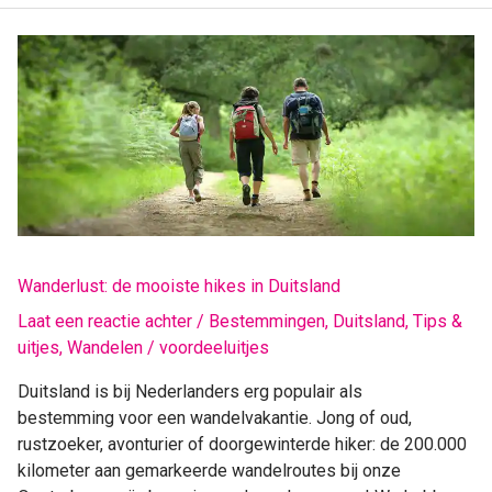
Wanderlust:
de
mooiste
hikes
in
Duitsland
Wanderlust: de mooiste hikes in Duitsland
Laat een reactie achter
/
Bestemmingen
,
Duitsland
,
Tips &
uitjes
,
Wandelen
/
voordeeluitjes
Duitsland is bij Nederlanders erg populair als
bestemming voor een wandelvakantie. Jong of oud,
rustzoeker, avonturier of doorgewinterde hiker: de 200.000
kilometer aan gemarkeerde wandelroutes bij onze