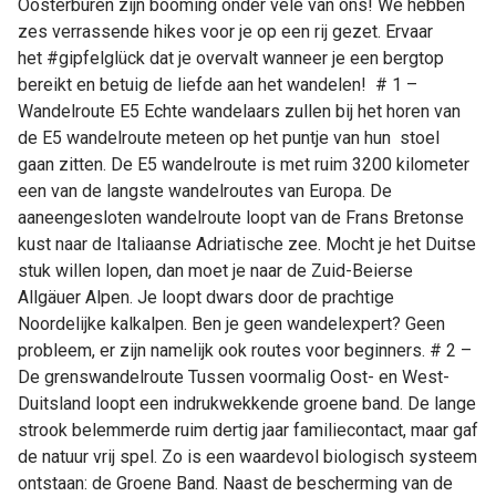
Oosterburen zijn booming onder vele van ons! We hebben
zes verrassende hikes voor je op een rij gezet. Ervaar
het #gipfelglück dat je overvalt wanneer je een bergtop
bereikt en betuig de liefde aan het wandelen! # 1 –
Wandelroute E5 Echte wandelaars zullen bij het horen van
de E5 wandelroute meteen op het puntje van hun stoel
gaan zitten. De E5 wandelroute is met ruim 3200 kilometer
een van de langste wandelroutes van Europa. De
aaneengesloten wandelroute loopt van de Frans Bretonse
kust naar de Italiaanse Adriatische zee. Mocht je het Duitse
stuk willen lopen, dan moet je naar de Zuid-Beierse
Allgäuer Alpen. Je loopt dwars door de prachtige
Noordelijke kalkalpen. Ben je geen wandelexpert? Geen
probleem, er zijn namelijk ook routes voor beginners. # 2 –
De grenswandelroute Tussen voormalig Oost- en West-
Duitsland loopt een indrukwekkende groene band. De lange
strook belemmerde ruim dertig jaar familiecontact, maar gaf
de natuur vrij spel. Zo is een waardevol biologisch systeem
ontstaan: de Groene Band. Naast de bescherming van de