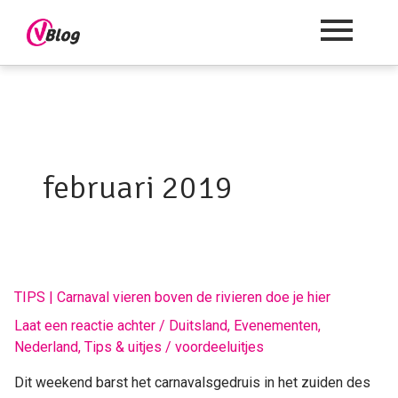
februari 2019
TIPS
TIPS | Carnaval vieren boven de rivieren doe je hier
|
Laat een reactie achter
/
Duitsland
,
Evenementen
,
Carnaval
Nederland
,
Tips & uitjes
/
voordeeluitjes
vieren
boven
Dit weekend barst het carnavalsgedruis in het zuiden des
de