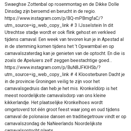
Swaeghse Zottenbal op rosenmontag en de Dikke Dolle
Dinsdag zijn beroemd en berucht in de regio.
https://www.instagram.com/p/BQ-mPBmgfaC/?
utm_source=ig_web_copy_link # 3 IJsselstein In dit
Utrechtse stadje wordt er ook flink gehost en verkleed
tijdens carnaval. Een week van tevoren kun je in Apestad al
in de stemming komen tijdens het ’t Opwarmbal en op
carnavalszaterdag kan je genieten van de optocht. En die is
zoals de Apeluiers zelf zeggen beestachtige goed…
https://www.instagram.com/p/BuN8JFKlH5b/?
utm_source=ig_web_copy_link # 4 Kloosterburen Dacht je
in de provincie Groningen veilig te zijn voor het
carnavalsgedruis dan heb je het mis. Kronkeldörp is het
meest noordelijkste carnavalsdorp van ons kleine
kikkerlandje. Het plaatselijke Kronkelhoes wordt
omgetoverd tot één groot feest waar jong en oud tijdens
carnaval de polonaise dansen en traditiegetrouw vindt er op
carnavalszondag de NaNeerlands Noordelijkste
carnavalsoptocht plaats.