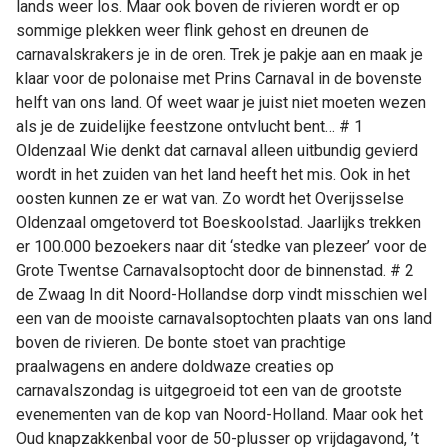
lands weer los. Maar ook boven de rivieren wordt er op
rivieren
sommige plekken weer flink gehost en dreunen de
doe
carnavalskrakers je in de oren. Trek je pakje aan en maak je
je
klaar voor de polonaise met Prins Carnaval in de bovenste
hier
helft van ons land. Of weet waar je juist niet moeten wezen
als je de zuidelijke feestzone ontvlucht bent… # 1
Oldenzaal Wie denkt dat carnaval alleen uitbundig gevierd
wordt in het zuiden van het land heeft het mis. Ook in het
oosten kunnen ze er wat van. Zo wordt het Overijsselse
Oldenzaal omgetoverd tot Boeskoolstad. Jaarlijks trekken
er 100.000 bezoekers naar dit ‘stedke van plezeer’ voor de
Grote Twentse Carnavalsoptocht door de binnenstad. # 2
de Zwaag In dit Noord-Hollandse dorp vindt misschien wel
een van de mooiste carnavalsoptochten plaats van ons land
boven de rivieren. De bonte stoet van prachtige
praalwagens en andere doldwaze creaties op
carnavalszondag is uitgegroeid tot een van de grootste
evenementen van de kop van Noord-Holland. Maar ook het
Oud knapzakkenbal voor de 50-plusser op vrijdagavond, ’t