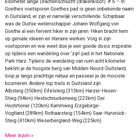
kilometer lange Drachenschlucht (drakenkloof). # 6 – In
Goethes voetsporen Goethes pad is geen onbekende naam
in Duitsland, er zijn er namelijk verschillende. Schijnbaar
was de Duitse wetenschapper Johann Wolfgang von
Goethe al een fervent hiker in zijn jaren. Hiken bracht hem
op geniale ideeën en literaire werken. Volg in zijn
voetsporen en wie weet doe je een goede dosis inspiratie
op tijdens een wandeling over ‘zijn’ pad in het Nationale
Park Harz. Tijdens de wandeling van ruim acht kilometer
beklim je de hoogste berg van Midden-Noord-Duitsland,
loop je langs prachtige natuur en passeer je de mooiste
bosmeren. Andere top trails in Duitsland zijn:
Albsteig (350km) Eifelsteig (313km) Harzer-Hexen-
Stieg (94km) Heidschnuckenweg (223km) Der
Hochrhöner (120km) Kammweg Erzgebirge-
Vogtland (289km) Rothaarsteig (154km) Saar-Hunsrück-
Steig (410km) Weserbergland-Weg (225km)
Meer lezen »