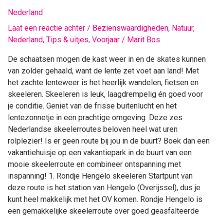
schaatsen
Nederland
naar
skeeleren:
Laat een reactie achter
/
Bezienswaardigheden
,
Natuur
,
6x
Nederland
,
Tips & uitjes
,
Voorjaar
/
Marit Bos
de
De schaatsen mogen de kast weer in en de skates kunnen
leukste
van zolder gehaald, want de lente zet voet aan land! Met
routes
het zachte lenteweer is het heerlijk wandelen, fietsen en
door
skeeleren. Skeeleren is leuk, laagdrempelig én goed voor
Nederland
je conditie. Geniet van de frisse buitenlucht en het
lentezonnetje in een prachtige omgeving. Deze zes
Nederlandse skeelerroutes beloven heel wat uren
rolplezier! Is er geen route bij jou in de buurt? Boek dan een
vakantiehuisje op een vakantiepark in de buurt van een
mooie skeelerroute en combineer ontspanning met
inspanning! 1. Rondje Hengelo skeeleren Startpunt van
deze route is het station van Hengelo (Overijssel), dus je
kunt heel makkelijk met het OV komen. Rondje Hengelo is
een gemakkelijke skeelerroute over goed geasfalteerde