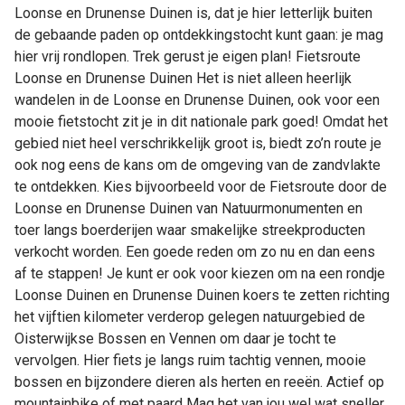
Loonse en Drunense Duinen is, dat je hier letterlijk buiten
de gebaande paden op ontdekkingstocht kunt gaan: je mag
hier vrij rondlopen. Trek gerust je eigen plan! Fietsroute
Loonse en Drunense Duinen Het is niet alleen heerlijk
wandelen in de Loonse en Drunense Duinen, ook voor een
mooie fietstocht zit je in dit nationale park goed! Omdat het
gebied niet heel verschrikkelijk groot is, biedt zo’n route je
ook nog eens de kans om de omgeving van de zandvlakte
te ontdekken. Kies bijvoorbeeld voor de Fietsroute door de
Loonse en Drunense Duinen van Natuurmonumenten en
toer langs boerderijen waar smakelijke streekproducten
verkocht worden. Een goede reden om zo nu en dan eens
af te stappen! Je kunt er ook voor kiezen om na een rondje
Loonse Duinen en Drunense Duinen koers te zetten richting
het vijftien kilometer verderop gelegen natuurgebied de
Oisterwijkse Bossen en Vennen om daar je tocht te
vervolgen. Hier fiets je langs ruim tachtig vennen, mooie
bossen en bijzondere dieren als herten en reeën. Actief op
mountainbike of met paard Mag het van jou wel wat sneller