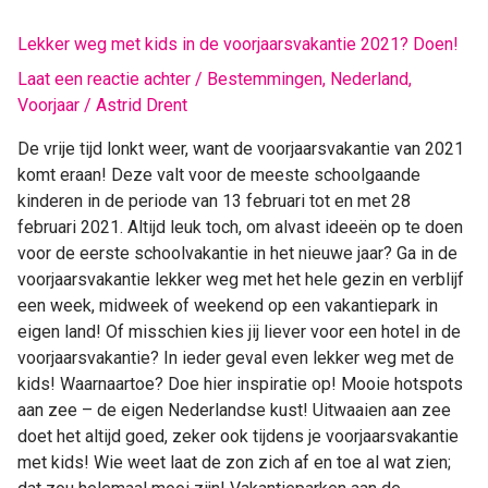
Lekker
Lekker weg met kids in de voorjaarsvakantie 2021? Doen!
weg
Laat een reactie achter
/
Bestemmingen
,
Nederland
,
met
Voorjaar
/
Astrid Drent
kids
in
De vrije tijd lonkt weer, want de voorjaarsvakantie van 2021
de
komt eraan! Deze valt voor de meeste schoolgaande
voorjaarsvakantie
kinderen in de periode van 13 februari tot en met 28
2021?
februari 2021. Altijd leuk toch, om alvast ideeën op te doen
Doen!
voor de eerste schoolvakantie in het nieuwe jaar? Ga in de
voorjaarsvakantie lekker weg met het hele gezin en verblijf
een week, midweek of weekend op een vakantiepark in
eigen land! Of misschien kies jij liever voor een hotel in de
voorjaarsvakantie? In ieder geval even lekker weg met de
kids! Waarnaartoe? Doe hier inspiratie op! Mooie hotspots
aan zee – de eigen Nederlandse kust! Uitwaaien aan zee
doet het altijd goed, zeker ook tijdens je voorjaarsvakantie
met kids! Wie weet laat de zon zich af en toe al wat zien;