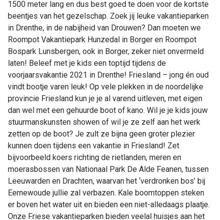
1500 meter lang en dus best goed te doen voor de kortste
beentjes van het gezelschap. Zoek jij leuke vakantieparken
in Drenthe, in de nabijheid van Drouwen? Dan moeten we
Roompot Vakantiepark Hunzedal in Borger en Roompot
Bospark Lunsbergen, ook in Borger, zeker niet onvermeld
laten! Beleef met je kids een toptijd tijdens de
voorjaarsvakantie 2021 in Drenthe! Friesland – jong én oud
vindt bootje varen leuk! Op vele plekken in de noordelijke
provincie Friesland kun je je al varend uitleven, met eigen
dan wel met een gehuurde boot of kano. Wil je je kids jouw
stuurmanskunsten showen of wil je ze zelf aan het werk
zetten op de boot? Je zult ze bijna geen groter plezier
kunnen doen tijdens een vakantie in Friesland! Zet
bijvoorbeeld koers richting de rietlanden, meren en
moerasbossen van Nationaal Park De Alde Feanen, tussen
Leeuwarden en Drachten, waarvan het ‘verdronken bos’ bij
Eernewoude jullie zal verbazen. Kale boomtoppen steken
er boven het water uit en bieden een niet-alledaags plaatje.
Onze Friese vakantieparken bieden veelal huisjes aan het