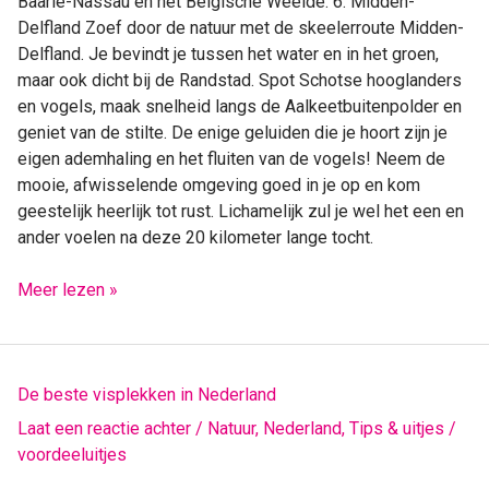
Baarle-Nassau en het Belgische Weelde. 6. Midden-
Delfland Zoef door de natuur met de skeelerroute Midden-
Delfland. Je bevindt je tussen het water en in het groen,
maar ook dicht bij de Randstad. Spot Schotse hooglanders
en vogels, maak snelheid langs de Aalkeetbuitenpolder en
geniet van de stilte. De enige geluiden die je hoort zijn je
eigen ademhaling en het fluiten van de vogels! Neem de
mooie, afwisselende omgeving goed in je op en kom
geestelijk heerlijk tot rust. Lichamelijk zul je wel het een en
ander voelen na deze 20 kilometer lange tocht.
Meer lezen »
De
De beste visplekken in Nederland
beste
Laat een reactie achter
/
Natuur
,
Nederland
,
Tips & uitjes
/
visplekken
voordeeluitjes
in
Nederland