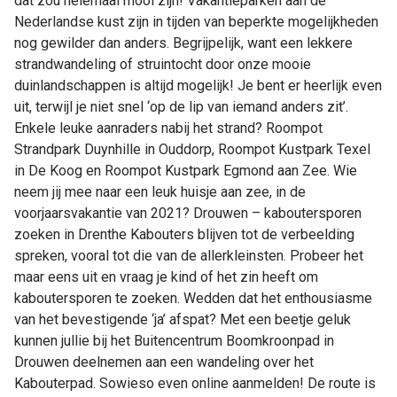
dat zou helemaal mooi zijn! Vakantieparken aan de
Nederlandse kust zijn in tijden van beperkte mogelijkheden
nog gewilder dan anders. Begrijpelijk, want een lekkere
strandwandeling of struintocht door onze mooie
duinlandschappen is altijd mogelijk! Je bent er heerlijk even
uit, terwijl je niet snel ‘op de lip van iemand anders zit’.
Enkele leuke aanraders nabij het strand? Roompot
Strandpark Duynhille in Ouddorp, Roompot Kustpark Texel
in De Koog en Roompot Kustpark Egmond aan Zee. Wie
neem jij mee naar een leuk huisje aan zee, in de
voorjaarsvakantie van 2021? Drouwen – kaboutersporen
zoeken in Drenthe Kabouters blijven tot de verbeelding
spreken, vooral tot die van de allerkleinsten. Probeer het
maar eens uit en vraag je kind of het zin heeft om
kaboutersporen te zoeken. Wedden dat het enthousiasme
van het bevestigende ‘ja’ afspat? Met een beetje geluk
kunnen jullie bij het Buitencentrum Boomkroonpad in
Drouwen deelnemen aan een wandeling over het
Kabouterpad. Sowieso even online aanmelden! De route is