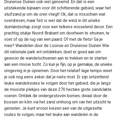
Drunense Duinen ook wel genoemd. En dat is een
Duinen!
uitstekende bijnaam voor dit schitterende gebied, waar het
stuifzand je om de oren vliegt! Ok, dat is misschien wat
overdreven, maar feit is wel dat de wind in dit unieke
duinlandschap zorgt voor een telkens wisselend decor. Een
prachtig stukje Noord-Brabant om doorheen te struinen, te
voet of op de rug van een paard. Of met de fiets! Ga je
mee? Wandelen door de Loonse en Drunense Duinen Wie
dit nationale park wil ontdekken, doet er goed aan om
gewoon de wandelschoenen aan te trekken en te starten
aan een mooie tocht. Zo kun je fijn, op je gemakje, de unieke
omgeving in je opnemen. Door het relatief lage tempo weet
je ook nog eens zeker dat je niets mist. Er zijn ontzettend
leuke wandelroutes te volgen door het gebied, die je langs
de mooiste plekjes van deze 270 hectare grote zandvlakte
voeren. Ontdek de ondergestoven bomen, dwaal door de
bossen en klim via het zand omhoog om van het uitzicht te
genieten. Je kunt ervoor kiezen een van de uitgezette
routes te volgen, maar het leuke aan wandelen in de