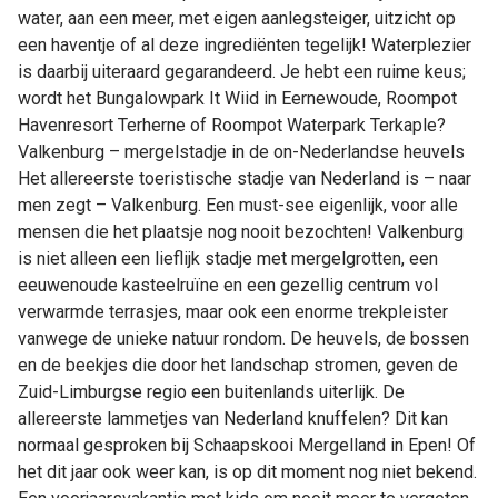
water, aan een meer, met eigen aanlegsteiger, uitzicht op
een haventje of al deze ingrediënten tegelijk! Waterplezier
is daarbij uiteraard gegarandeerd. Je hebt een ruime keus;
wordt het Bungalowpark It Wiid in Eernewoude, Roompot
Havenresort Terherne of Roompot Waterpark Terkaple?
Valkenburg – mergelstadje in de on-Nederlandse heuvels
Het allereerste toeristische stadje van Nederland is – naar
men zegt – Valkenburg. Een must-see eigenlijk, voor alle
mensen die het plaatsje nog nooit bezochten! Valkenburg
is niet alleen een lieflijk stadje met mergelgrotten, een
eeuwenoude kasteelruïne en een gezellig centrum vol
verwarmde terrasjes, maar ook een enorme trekpleister
vanwege de unieke natuur rondom. De heuvels, de bossen
en de beekjes die door het landschap stromen, geven de
Zuid-Limburgse regio een buitenlands uiterlijk. De
allereerste lammetjes van Nederland knuffelen? Dit kan
normaal gesproken bij Schaapskooi Mergelland in Epen! Of
het dit jaar ook weer kan, is op dit moment nog niet bekend.