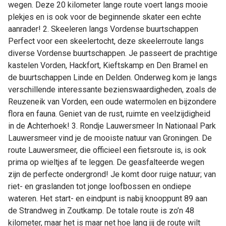
wegen. Deze 20 kilometer lange route voert langs mooie
plekjes en is ook voor de beginnende skater een echte
aanrader! 2. Skeeleren langs Vordense buurtschappen
Perfect voor een skeelertocht, deze skeelerroute langs
diverse Vordense buurtschappen. Je passeert de prachtige
kastelen Vorden, Hackfort, Kieftskamp en Den Bramel en
de buurtschappen Linde en Delden. Onderweg kom je langs
verschillende interessante bezienswaardigheden, zoals de
Reuzeneik van Vorden, een oude watermolen en bijzondere
flora en fauna. Geniet van de rust, ruimte en veelzijdigheid
in de Achterhoek! 3. Rondje Lauwersmeer In Nationaal Park
Lauwersmeer vind je de mooiste natuur van Groningen. De
route Lauwersmeer, die officieel een fietsroute is, is ook
prima op wieltjes af te leggen. De geasfalteerde wegen
zijn de perfecte ondergrond! Je komt door ruige natuur; van
riet- en graslanden tot jonge loofbossen en ondiepe
wateren. Het start- en eindpunt is nabij knooppunt 89 aan
de Strandweg in Zoutkamp. De totale route is zo’n 48
kilometer, maar het is maar net hoe lang jij de route wilt