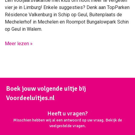
Een voorjaarsvakantie met kids om nooit meer te vergeten
vier je in Limburg! Enkele suggesties? Denk aan TopParken
Résidence Valkenburg in Schip op Geul, Buitenplaats de
Mechelerhof in Mechelen en Roompot Bungalowpark Schin
op Geul in Walem.
Meer lezen »
Boek jouw volgende uitje bij
Voordeeluitjes.nl
Heeft u vragen?
Misschien hebben wij al een antwoord op uw vraag. Bekijk de
veelgestelde vragen.