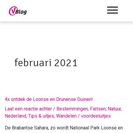
februari 2021
4x
4x ontdek de Loonse en Drunense Duinen!
ontdek
Laat een reactie achter
/
Bestemmingen
,
Fietsen
,
Natuur
,
de
Nederland
,
Tips & uitjes
,
Wandelen
/
voordeeluitjes
Loonse
en
De Brabantse Sahara, zo wordt Nationaal Park Loonse en
Drunense