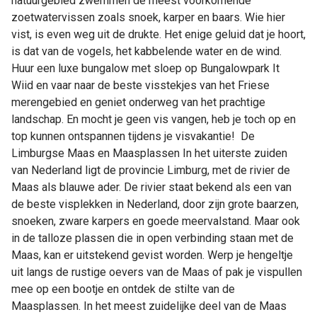
natuurgebied zwemmen de meest voorkomende
zoetwatervissen zoals snoek, karper en baars. Wie hier
vist, is even weg uit de drukte. Het enige geluid dat je hoort,
is dat van de vogels, het kabbelende water en de wind.
Huur een luxe bungalow met sloep op Bungalowpark It
Wiid en vaar naar de beste visstekjes van het Friese
merengebied en geniet onderweg van het prachtige
landschap. En mocht je geen vis vangen, heb je toch op en
top kunnen ontspannen tijdens je visvakantie! De
Limburgse Maas en Maasplassen In het uiterste zuiden
van Nederland ligt de provincie Limburg, met de rivier de
Maas als blauwe ader. De rivier staat bekend als een van
de beste visplekken in Nederland, door zijn grote baarzen,
snoeken, zware karpers en goede meervalstand. Maar ook
in de talloze plassen die in open verbinding staan met de
Maas, kan er uitstekend gevist worden. Werp je hengeltje
uit langs de rustige oevers van de Maas of pak je vispullen
mee op een bootje en ontdek de stilte van de
Maasplassen. In het meest zuidelijke deel van de Maas