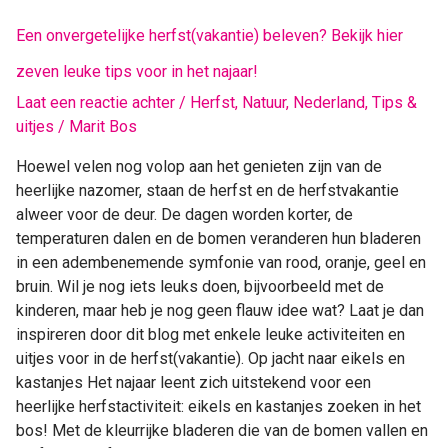
tips
voor
Een onvergetelijke herfst(vakantie) beleven? Bekijk hier
in
zeven leuke tips voor in het najaar!
het
Laat een reactie achter
/
Herfst
,
Natuur
,
Nederland
,
Tips &
najaar!
uitjes
/
Marit Bos
Hoewel velen nog volop aan het genieten zijn van de
heerlijke nazomer, staan de herfst en de herfstvakantie
alweer voor de deur. De dagen worden korter, de
temperaturen dalen en de bomen veranderen hun bladeren
in een adembenemende symfonie van rood, oranje, geel en
bruin. Wil je nog iets leuks doen, bijvoorbeeld met de
kinderen, maar heb je nog geen flauw idee wat? Laat je dan
inspireren door dit blog met enkele leuke activiteiten en
uitjes voor in de herfst(vakantie). Op jacht naar eikels en
kastanjes Het najaar leent zich uitstekend voor een
heerlijke herfstactiviteit: eikels en kastanjes zoeken in het
bos! Met de kleurrijke bladeren die van de bomen vallen en