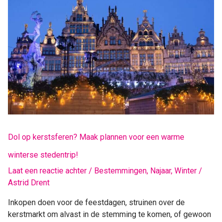
kerstsferen?
Maak
plannen
voor
een
warme
winterse
stedentrip!
Dol op kerstsferen? Maak plannen voor een warme
winterse stedentrip!
Laat een reactie achter
/
Bestemmingen
,
Najaar
,
Winter
/
Astrid Drent
Inkopen doen voor de feestdagen, struinen over de
kerstmarkt om alvast in de stemming te komen, of gewoon