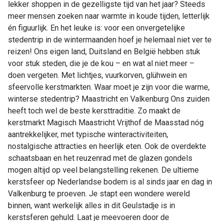
lekker shoppen in de gezelligste tijd van het jaar? Steeds
meer mensen zoeken naar warmte in koude tijden, letterlijk
én figuurlijk. En het leuke is: voor een onvergetelijke
stedentrip in de wintermaanden hoef je helemaal niet ver te
reizen! Ons eigen land, Duitsland en België hebben stuk
voor stuk steden, die je de kou – en wat al niet meer –
doen vergeten. Met lichtjes, vuurkorven, glühwein en
sfeervolle kerstmarkten. Waar moet je zijn voor die warme,
winterse stedentrip? Maastricht en Valkenburg Ons zuiden
heeft toch wel de beste kersttraditie. Zo maakt de
kerstmarkt Magisch Maastricht Vrijthof de Maasstad nóg
aantrekkelijker, met typische winteractiviteiten,
nostalgische attracties en heerlijk eten. Ook de overdekte
schaatsbaan en het reuzenrad met de glazen gondels
mogen altijd op veel belangstelling rekenen. De ultieme
kerstsfeer op Nederlandse bodem is al sinds jaar en dag in
Valkenburg te proeven. Je stapt een wondere wereld
binnen, want werkelijk alles in dit Geulstadje is in
kerstsferen gehuld. Laat je meevoeren door de