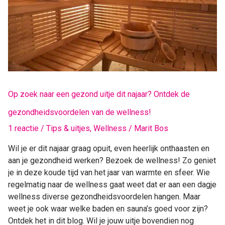
dit
najaar?
Ontdek
de
gezondheidsvoordelen
van
de
wellness!
Op zoek naar een gezond uitje dit najaar? Ontdek de
gezondheidsvoordelen van de wellness!
1 reactie
/
Tips & uitjes
,
Wellness
/
Marit Bos
Wil je er dit najaar graag opuit, even heerlijk onthaasten en
aan je gezondheid werken? Bezoek de wellness! Zo geniet
je in deze koude tijd van het jaar van warmte en sfeer. Wie
regelmatig naar de wellness gaat weet dat er aan een dagje
wellness diverse gezondheidsvoordelen hangen. Maar
weet je ook waar welke baden en sauna’s goed voor zijn?
Ontdek het in dit blog. Wil je jouw uitje bovendien nog