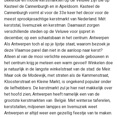
Bekende en mooie kerstmarkten op de Veluwe zijn die op
Kasteel de Cannenburgh en in Apeldoorn. Kasteel de
Cannenburgh vormt al voor de 33e keer het decor voor de
meest sprookjesachtige kerstmarkt van Nederland. Mét
kerststal, livemuziek en kerstman. Daarnaast zorgen
verschillende steden op de Veluwe voor ijspret in
december, op een schaatsbaan in het centrum. Antwerpen
Als Antwerpen toch al op je lijstje staat, waarom bezoek je
deze Vlaamse parel dan niet in de aanloop naar kerst?
Alleen al van de mooi verlichte eeuwenoude gebouwen in
het centrum krijg je meteen een warm gevoel! Winkelen doe
je natuurlijk in de langste winkelstraat van de stad: de Meir.
Maar ook de Modewijk, met straten als de Kammenstraat,
Kloosterstraat en Kleine Markt, is ongekend populair onder
de liefhebbers. De kerstmarkt zul je hier niet makkelijk over
het hoofd zien; Antwerpen heeft namelijk een van de
grootste kerstmarkten van België. Met winterse taferelen,
kerststallen, miljoenen lampjes en livemuziek weet
Antwerpen er altijd weer een gezellig feestje van te maken.