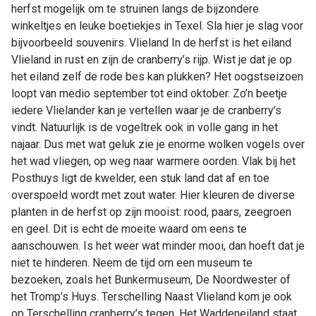
herfst mogelijk om te struinen langs de bijzondere
winkeltjes en leuke boetiekjes in Texel. Sla hier je slag voor
bijvoorbeeld souvenirs. Vlieland In de herfst is het eiland
Vlieland in rust en zijn de cranberry’s rijp. Wist je dat je op
het eiland zelf de rode bes kan plukken? Het oogstseizoen
loopt van medio september tot eind oktober. Zo’n beetje
iedere Vlielander kan je vertellen waar je de cranberry’s
vindt. Natuurlijk is de vogeltrek ook in volle gang in het
najaar. Dus met wat geluk zie je enorme wolken vogels over
het wad vliegen, op weg naar warmere oorden. Vlak bij het
Posthuys ligt de kwelder, een stuk land dat af en toe
overspoeld wordt met zout water. Hier kleuren de diverse
planten in de herfst op zijn mooist: rood, paars, zeegroen
en geel. Dit is echt de moeite waard om eens te
aanschouwen. Is het weer wat minder mooi, dan hoeft dat je
niet te hinderen. Neem de tijd om een museum te
bezoeken, zoals het Bunkermuseum, De Noordwester of
het Tromp’s Huys. Terschelling Naast Vlieland kom je ook
op Terschelling cranberry’s tegen. Het Waddeneiland staat