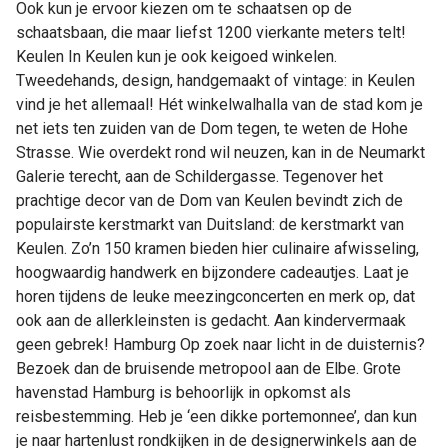
Ook kun je ervoor kiezen om te schaatsen op de
schaatsbaan, die maar liefst 1200 vierkante meters telt!
Keulen In Keulen kun je ook keigoed winkelen.
Tweedehands, design, handgemaakt of vintage: in Keulen
vind je het allemaal! Hét winkelwalhalla van de stad kom je
net iets ten zuiden van de Dom tegen, te weten de Hohe
Strasse. Wie overdekt rond wil neuzen, kan in de Neumarkt
Galerie terecht, aan de Schildergasse. Tegenover het
prachtige decor van de Dom van Keulen bevindt zich de
populairste kerstmarkt van Duitsland: de kerstmarkt van
Keulen. Zo’n 150 kramen bieden hier culinaire afwisseling,
hoogwaardig handwerk en bijzondere cadeautjes. Laat je
horen tijdens de leuke meezingconcerten en merk op, dat
ook aan de allerkleinsten is gedacht. Aan kindervermaak
geen gebrek! Hamburg Op zoek naar licht in de duisternis?
Bezoek dan de bruisende metropool aan de Elbe. Grote
havenstad Hamburg is behoorlijk in opkomst als
reisbestemming. Heb je ‘een dikke portemonnee’, dan kun
je naar hartenlust rondkijken in de designerwinkels aan de