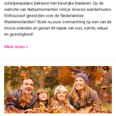
schelpenpadjes bekleed met kleurrijke bladeren. Op de
website van Natuurmomenten vind je diverse wandelroutes.
Enthousiast geworden over de Nederlandse
Waddeneilanden? Boek nu jouw overnachting op een van de
mooie eilanden en geniet dit najaar van rust, ruimte, natuur
én gezelligheid!
Meer lezen »
Een
onvergetelijke
herfst(vakantie)
beleven?
Bekijk
hier
zeven
leuke