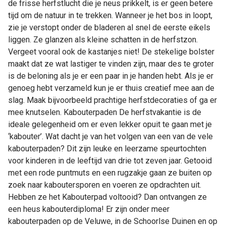
de frisse herfstlucht die je neus prikkelt, is er geen betere
tijd om de natuur in te trekken. Wanneer je het bos in loopt,
zie je verstopt onder de bladeren al snel de eerste eikels
liggen. Ze glanzen als kleine schatten in de herfstzon.
Vergeet vooral ook de kastanjes niet! De stekelige bolster
maakt dat ze wat lastiger te vinden zijn, maar des te groter
is de beloning als je er een paar in je handen hebt. Als je er
genoeg hebt verzameld kun je er thuis creatief mee aan de
slag. Maak bijvoorbeeld prachtige herfstdecoraties of ga er
mee knutselen. Kabouterpaden De herfstvakantie is de
ideale gelegenheid om er even lekker opuit te gaan met je
‘kabouter’. Wat dacht je van het volgen van een van de vele
kabouterpaden? Dit zijn leuke en leerzame speurtochten
voor kinderen in de leeftijd van drie tot zeven jaar. Getooid
met een rode puntmuts en een rugzakje gaan ze buiten op
zoek naar kaboutersporen en voeren ze opdrachten uit.
Hebben ze het Kabouterpad voltooid? Dan ontvangen ze
een heus kabouterdiploma! Er zijn onder meer
kabouterpaden op de Veluwe, in de Schoorlse Duinen en op