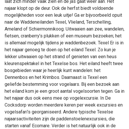
laat zich minder vaak zien en de jas gaat weer aan. Het
najaar klopt op de deur. Ook de herfst biedt voldoende
mogelijkheden voor een leuk uitje! Ga er bijvoorbeeld opuit
naar de Waddeneilanden Texel, Vlieland, Terschelling,
Ameland of Schiermonnikoog. Uitwaaien aan zee, wandelen,
fietsen, cranberry’s plukken of een museum bezoeken; het
is allemaal mogelijk tijdens je waddenbezoek. Texel Er is in
het najaar genoeg te doen op het eiland Texel. Zo kun je
lekker uitwaaien op het strand of genieten van een heus
kleurenspektakel in het Texelse bos. Het eiland heeft twee
bosgebieden waar je heerlijk kunt wandelen: het
Dennenbos en het Krimbos. Daarnaast is Texel een
geliefde bestemming voor vogelaars. Bij een bezoek aan
het eiland kom je een groot aantal vogelsoorten tegen. Ga in
het najaar dus ook eens mee op vogelexcursie. In De
Cocksdorp worden meerdere keren per week excursies en
vogelsafari’s georganiseerd. Andere typische Texelse
najaarsactiviteiten zijn de paddenstoelenexcursies, die
starten vanaf Ecomare. Verder is het natuurlijk ook in de