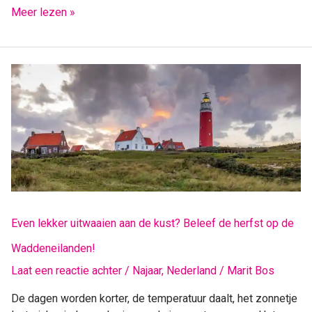
Meer lezen »
Even
lekker
uitwaaien
aan
de
kust?
Beleef
de
herfst
op
Even lekker uitwaaien aan de kust? Beleef de herfst op de
de
Waddeneilanden!
Waddeneilanden!
Laat een reactie achter
/
Najaar
,
Nederland
/
Marit Bos
De dagen worden korter, de temperatuur daalt, het zonnetje