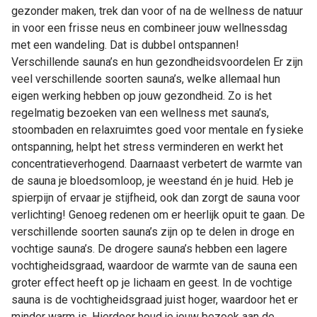
gezonder maken, trek dan voor of na de wellness de natuur
in voor een frisse neus en combineer jouw wellnessdag
met een wandeling. Dat is dubbel ontspannen!
Verschillende sauna’s en hun gezondheidsvoordelen Er zijn
veel verschillende soorten sauna’s, welke allemaal hun
eigen werking hebben op jouw gezondheid. Zo is het
regelmatig bezoeken van een wellness met sauna’s,
stoombaden en relaxruimtes goed voor mentale en fysieke
ontspanning, helpt het stress verminderen en werkt het
concentratieverhogend. Daarnaast verbetert de warmte van
de sauna je bloedsomloop, je weestand én je huid. Heb je
spierpijn of ervaar je stijfheid, ook dan zorgt de sauna voor
verlichting! Genoeg redenen om er heerlijk opuit te gaan. De
verschillende soorten sauna’s zijn op te delen in droge en
vochtige sauna’s. De drogere sauna’s hebben een lagere
vochtigheidsgraad, waardoor de warmte van de sauna een
groter effect heeft op je lichaam en geest. In de vochtige
sauna is de vochtigheidsgraad juist hoger, waardoor het er
minder warm is. Hierdoor houd je jouw bezoek aan de