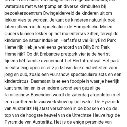
waterplas met waterpomp en diverse klimbulten bij
bezoekerscentrum Dwingelderveld de kinderen uit om
lekker vies te worden. Je kunt de kinderen natuurlijk ook
laten uitleven in de speelnatuur de Hompelsche Molen.
Ouders kunnen lekker op het molenterras zitten, terwijl de
kinderen de natuur induiken. Herfstfestival BillyBird Park
Hemelrijk Heb je wel eens gehoord van BillyBird Park
Hemelrijk? Op dit Brabantse pretpark vier je de herfst
tijdens hét familie evenement: het Herfstfestival. Het park
is extra lang open en er zijn tal van leuke activiteiten voor
jong en oud, zoals een vuurshow, spectaculaire acts en een
kindercircus. Daarnaast is er een foodplein waar je heerlijk
kunt smullen en is er iedere avond een gezellige
familieshow. Bovendien wordt de zaterdag afgesloten met
een spetterende vuurwerkshow op het water. De Pyramide
van Austerlitz Hij staat verscholen in de bossen en op de
top van de hoogste heuvel van de Utrechtse Heuvelrug: de
Pyramide van Austerlitz. Het is de enige pyramide van