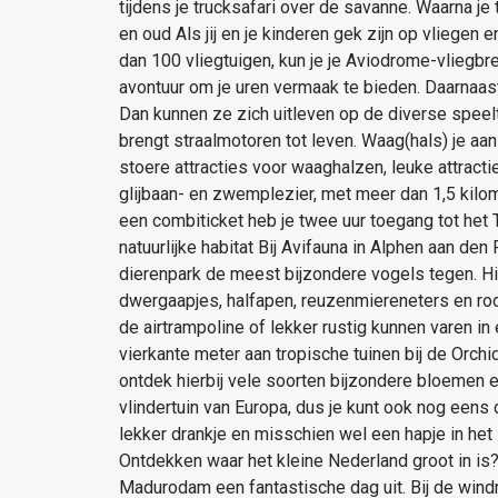
tijdens je trucksafari over de savanne. Waarna je
en oud Als jij en je kinderen gek zijn op vliege
dan 100 vliegtuigen, kun je je Aviodrome-vliegbre
avontuur om je uren vermaak te bieden. Daarnaast
Dan kunnen ze zich uitleven op de diverse speelto
brengt straalmotoren tot leven. Waag(hals) je aan a
stoere attracties voor waaghalzen, leuke attracti
glijbaan- en zwemplezier, met meer dan 1,5 kilome
een combiticket heb je twee uur toegang tot het T
natuurlijke habitat Bij Avifauna in Alphen aan den
dierenpark de meest bijzondere vogels tegen. Hi
dwergaapjes, halfapen, reuzenmiereneters en rode
de airtrampoline of lekker rustig kunnen varen i
vierkante meter aan tropische tuinen bij de Orch
ontdek hierbij vele soorten bijzondere bloemen 
vlindertuin van Europa, dus je kunt ook nog eens
lekker drankje en misschien wel een hapje in het
Ontdekken waar het kleine Nederland groot in is?
Madurodam een fantastische dag uit. Bij de wind