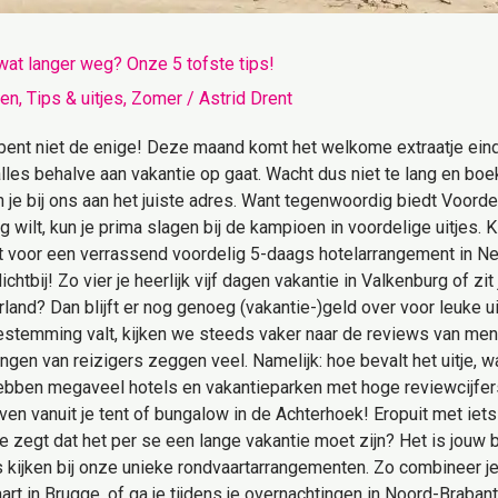
 wat langer weg? Onze 5 tofste tips!
en
,
Tips & uitjes
,
Zomer
/
Astrid Drent
ent niet de enige! Deze maand komt het welkome extraatje einde
alles behalve aan vakantie op gaat. Wacht dus niet te lang en boe
n je bij ons aan het juiste adres. Want tegenwoordig biedt Voorde
 wilt, kun je prima slagen bij de kampioen in voordelige uitjes.
st voor een verrassend voordelig 5-daags hotelarrangement in Ne
ichtbij! Zo vier je heerlijk vijf dagen vakantie in Valkenburg of z
land? Dan blijft er nog genoeg (vakantie-)geld over voor leuke ui
estemming valt, kijken we steeds vaker naar de reviews van men
ngen van reizigers zeggen veel. Namelijk: hoe bevalt het uitje, wa
 hebben megaveel hotels en vakantieparken met hoge reviewcijfers
en vanuit je tent of bungalow in de Achterhoek! Eropuit met iets s
 zegt dat het per se een lange vakantie moet zijn? Het is jouw bu
ns kijken bij onze unieke rondvaartarrangementen. Zo combineer 
t in Brugge, of ga je tijdens je overnachtingen in Noord-Braban