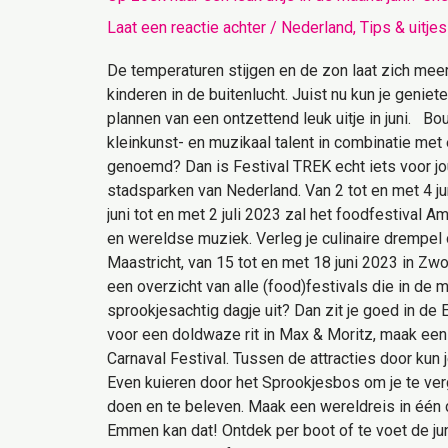
Laat een reactie achter
/
Nederland
,
Tips & uitjes
De temperaturen stijgen en de zon laat zich meer
kinderen in de buitenlucht. Juist nu kun je geniete
plannen van een ontzettend leuk uitje in juni. 
kleinkunst- en muzikaal talent in combinatie me
genoemd? Dan is Festival TREK echt iets voor jou
stadsparken van Nederland. Van 2 tot en met 4 juni
juni tot en met 2 juli 2023 zal het foodfestival 
en wereldse muziek. Verleg je culinaire drempel o
Maastricht, van 15 tot en met 18 juni 2023 in Zwoll
een overzicht van alle (food)festivals die in de
sprookjesachtig dagje uit? Dan zit je goed in de 
voor een doldwaze rit in Max & Moritz, maak een 
Carnaval Festival. Tussen de attracties door ku
Even kuieren door het Sprookjesbos om je te verg
doen en te beleven. Maak een wereldreis in één
Emmen kan dat! Ontdek per boot of te voet de jun