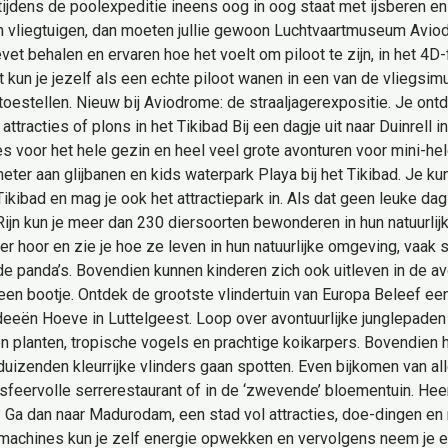
 tijdens de poolexpeditie ineens oog in oog staat met ijsberen en 
n en vliegtuigen, dan moeten jullie gewoon Luchtvaartmuseum Avi
vet behalen en ervaren hoe het voelt om piloot te zijn, in het 4D-
 kun je jezelf als een echte piloot wanen in een van de vliegsim
estellen. Nieuw bij Aviodrome: de straaljagerexpositie. Je ontde
ttracties of plons in het Tikibad Bij een dagje uit naar Duinrell i
es voor het hele gezin en heel veel grote avonturen voor mini-hel
ter aan glijbanen en kids waterpark Playa bij het Tikibad. Je kun
ikibad en mag je ook het attractiepark in. Als dat geen leuke da
 Rijn kun je meer dan 230 diersoorten bewonderen in hun natuurlij
er hoor en zie je hoe ze leven in hun natuurlijke omgeving, vaa
 panda’s. Bovendien kunnen kinderen zich ook uitleven in de avo
n een bootje. Ontdek de grootste vlindertuin van Europa Beleef e
ideeën Hoeve in Luttelgeest. Loop over avontuurlijke junglepaden
en planten, tropische vogels en prachtige koikarpers. Bovendie
 duizenden kleurrijke vlinders gaan spotten. Even bijkomen van a
 sfeervolle serrerestaurant of in de ‘zwevende’ bloementuin. Heer
 Ga dan naar Madurodam, een stad vol attracties, doe-dingen en n
machines kun je zelf energie opwekken en vervolgens neem je een