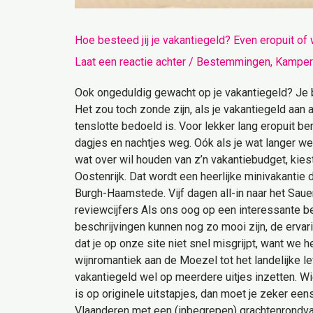
Hoe besteed jij je vakantiegeld? Even eropuit of
Laat een reactie achter
/
Bestemmingen
,
Kamper
Ook ongeduldig gewacht op je vakantiegeld? Je b
Het zou toch zonde zijn, als je vakantiegeld aan 
tenslotte bedoeld is. Voor lekker lang eropuit be
dagjes en nachtjes weg. Oók als je wat langer weg
wat over wil houden van z’n vakantiebudget, kie
Oostenrijk. Dat wordt een heerlijke minivakantie d
Burgh-Haamstede. Vijf dagen all-in naar het Sauer
reviewcijfers Als ons oog op een interessante b
beschrijvingen kunnen nog zo mooi zijn, de ervari
dat je op onze site niet snel misgrijpt, want we
wijnromantiek aan de Moezel tot het landelijke lev
vakantiegeld wel op meerdere uitjes inzetten. Wie
is op originele uitstapjes, dan moet je zeker ee
Vlaanderen met een (inbegrepen) grachtenrondvaar