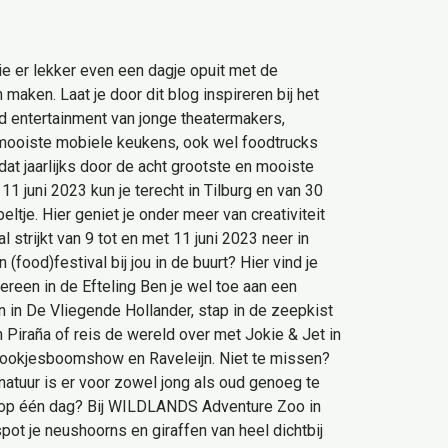
ie er lekker even een dagje opuit met de
 maken. Laat je door dit blog inspireren bij het
nd entertainment van jonge theatermakers,
e mooiste mobiele keukens, ook wel foodtrucks
at jaarlijks door de acht grootste en mooiste
11 juni 2023 kun je terecht in Tilburg en van 30
ltje. Hier geniet je onder meer van creativiteit
strijkt van 9 tot en met 11 juni 2023 neer in
(food)festival bij jou in de buurt? Hier vind je
ereen in de Efteling Ben je wel toe aan een
en in De Vliegende Hollander, stap in de zeepkist
 Piraña of reis de wereld over met Jokie & Jet in
prookjesboomshow en Raveleijn. Niet te missen?
natuur is er voor zowel jong als oud genoeg te
t op één dag? Bij WILDLANDS Adventure Zoo in
pot je neushoorns en giraffen van heel dichtbij