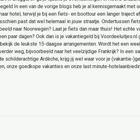
iegeld In een van de vorige blogs heb je al kennisgemaakt met o
naar hotel, terwijl je bij een fiets- en boottour een langer traject
isschien past dat wel helemaal in jouw straatje. Ondertussen fie
beeld naar Noorwegen? Laat je fiets dan maar thuis! Het echte va
 een paar dagen? Ook dan is je vakantiegeld bij Voordeeluitjes.n
bekijk de leukste 15-daagse arrangementen. Wordt het een weekj
rder weg, bijvoorbeeld naar het veelzijdige Frankrijk? In een sa
de schilderachtige Ardèche, krijg jij wel waar voor je (vakantie-)
ten, onze goedkope vakanties en onze last minute-hotelaanbiedi