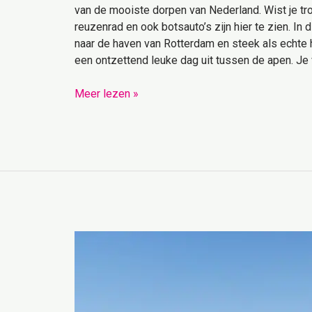
van de mooiste dorpen van Nederland. Wist je t
reuzenrad en ook botsauto’s zijn hier te zien. I
naar de haven van Rotterdam en steek als echte 
een ontzettend leuke dag uit tussen de apen. Je 
Meer lezen »
Hoe
besteed
jij
je
vakantiegeld?