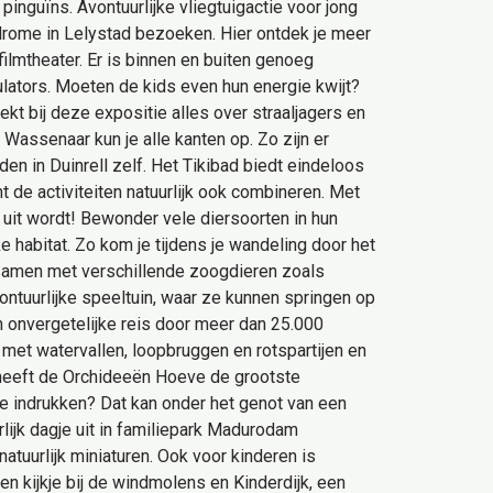
pinguïns. Avontuurlijke vliegtuigactie voor jong
odrome in Lelystad bezoeken. Hier ontdek je meer
filmtheater. Er is binnen en buiten genoeg
ulators. Moeten de kids even hun energie kwijt?
kt bij deze expositie alles over straaljagers en
n Wassenaar kun je alle kanten op. Zo zijn er
den in Duinrell zelf. Het Tikibad biedt eindeloos
t de activiteiten natuurlijk ook combineren. Met
g uit wordt! Bewonder vele diersoorten in hun
ke habitat. Zo kom je tijdens je wandeling door het
k samen met verschillende zoogdieren zoals
ntuurlijke speeltuin, waar ze kunnen springen op
en onvergetelijke reis door meer dan 25.000
 met watervallen, loopbruggen en rotspartijen en
n heeft de Orchideeën Hoeve de grootste
lle indrukken? Dat kan onder het genot van een
lijk dagje uit in familiepark Madurodam
atuurlijk miniaturen. Ook voor kinderen is
 kijkje bij de windmolens en Kinderdijk, een