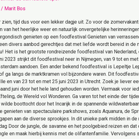
/
Marit Bos
 zien, tijd dus voor een lekker dagje uit. Zo voor de zomervakant
n van het heerlijke weer en natuurlijk onvergetelijke herinneringen
Bourgondisch genieten op een foodfestival Genieten van verrasse
t een divers aanbod gerechtjes dat met liefde wordt bereid in d
! Het is het grootste rondreizende foodfestival van Nederland, d
 2023 strijkt dit foodfestival neer in Nijmegen, van 9 tot en met 
Amsterdam aandoen. Een ander bekend foodfestival is Lepeltje Lepe
f ga langs de marktkramen vol bijzondere waren. Dit foodfestival 
e en van 23 tot en met 25 juni 2023 in Utrecht. Zoek je liever een 
 maand juni door het hele land gehouden worden. Vermaak voor ied
Efteling, de Wereld vol Wonderen. Ga varen tot het einde der tijd
wilde boottocht door het Incarijk in de spannende wildwaterbaan
n je genieten van spectaculaire parkshows, zoals Aquanura, de S
apen aan de diverse sprookjes. In dit unieke park midden in de 
 dag Door de jungle, de savanne en het poolgebied reizen en da
gle en maak hierbij kennis met de olifantenfamilie. Vervolgens s