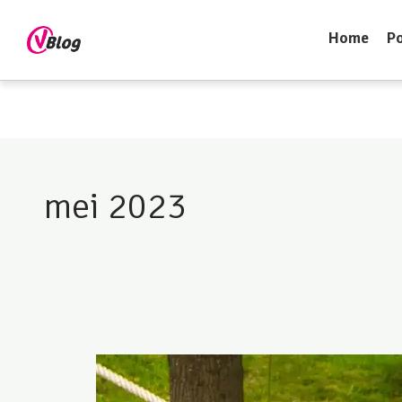
Home
Po
mei 2023
Op
zoek