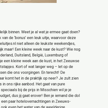
lijk binnen. Weet je al wat je ermee gaat doen?
k van de ‘bonus’ een leuk uitje, waarvoor deze
eluitjes.nl niet alleen de leukste weekendjes,
 Kijk maar! Een kleine week naar de kust? Wie nog
derland, Duitsland, België, Luxemburg of
it je een kleine week aan de kust, in het Zeeuwse
tstapjes. Kort of wat langer weg – let op de
sen die ons voorgingen. En terecht! De
ar komt het in de praktijk op neer? Je zult zien
 in ons rijke aanbod. Het gaat van pure
peciaals bij de prijs in Misschien wil je je
dget, dus jij gaat erover! Ben je iemand die dol
je een paar hotelovernachtingen in Zeeuws-
t ook even het water van de weelderige