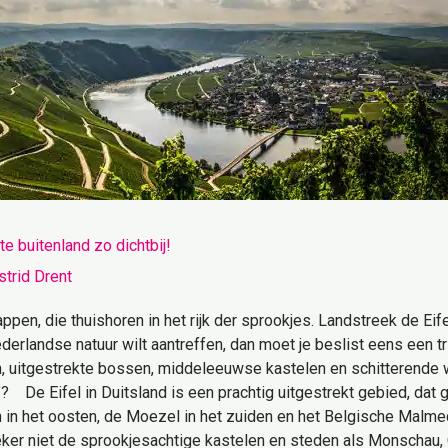
e buitenland zo dichtbij!
strid Drent
en, die thuishoren in het rijk der sprookjes. Landstreek de Eife
ederlandse natuur wilt aantreffen, dan moet je beslist eens een 
n, uitgestrekte bossen, middeleeuwse kastelen en schitterende 
 De Eifel in Duitsland is een prachtig uitgestrekt gebied, dat g
 in het oosten, de Moezel in het zuiden en het Belgische Malmed
eker niet de sprookjesachtige kastelen en steden als Monschau,