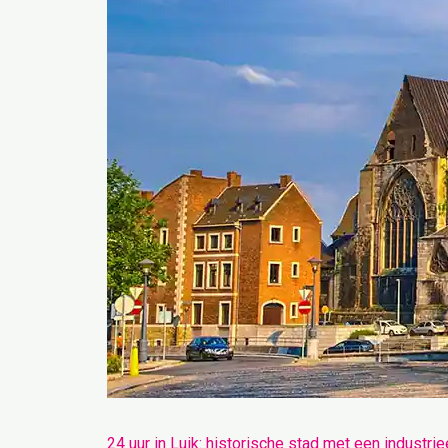
in
Luik:
historische
stad
met
een
industrieel
randje
24 uur in Luik: historische stad met een industrie