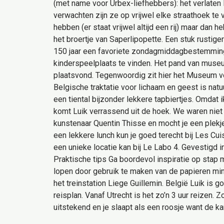
(met name voor Urbex-liefhebbers): het verlaten 
verwachten zijn ze op vrijwel elke straathoek te
hebben (er staat vrijwel altijd een rij) maar dan
het broertje van Saperlipopette. Een stuk rustige
150 jaar een favoriete zondagmiddagbestemming v
kinderspeelplaats te vinden. Het pand van museum
plaatsvond. Tegenwoordig zit hier het Museum v
Belgische traktatie voor lichaam en geest is natu
een tiental bijzonder lekkere tapbiertjes. Omdat 
komt Luik verrassend uit de hoek. We waren niet 
kunstenaar Quentin Thisse en mocht je een plekje
een lekkere lunch kun je goed terecht bij Les Cui
een unieke locatie kan bij Le Labo 4. Gevestigd 
Praktische tips Ga boordevol inspiratie op stap 
lopen door gebruik te maken van de papieren min
het treinstation Liege Guillemin. België Luik is 
reisplan. Vanaf Utrecht is het zo’n 3 uur reizen. 
uitstekend en je slaapt als een roosje want de ka