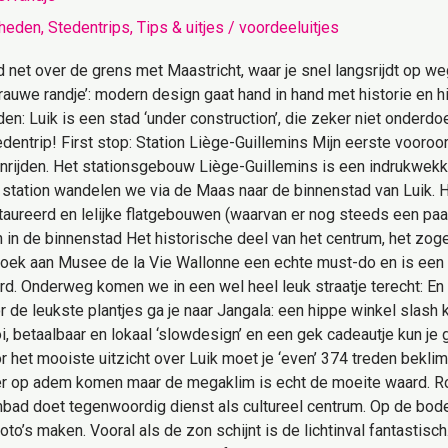
heden
,
Stedentrips
,
Tips & uitjes
/
voordeeluitjes
d net over de grens met Maastricht, waar je snel langsrijdt op we
 ‘rauwe randje’: modern design gaat hand in hand met historie e
den: Luik is een stad ‘under construction’, die zeker niet onderd
dentrip! First stop: Station Liège-Guillemins Mijn eerste vooro
enrijden. Het stationsgebouw Liège-Guillemins is een indrukwekk
station wandelen we via de Maas naar de binnenstad van Luik. He
aureerd en lelijke flatgebouwen (waarvan er nog steeds een paa
 in de binnenstad Het historische deel van het centrum, het zog
oek aan Musee de la Vie Wallonne een echte must-do en is een 
rd. Onderweg komen we in een wel heel leuk straatje terecht: En
 de leukste plantjes ga je naar Jangala: een hippe winkel slash 
i, betaalbaar en lokaal ‘slowdesign’ en een gek cadeautje kun je
et mooiste uitzicht over Luik moet je ‘even’ 374 treden bekli
er op adem komen maar de megaklim is echt de moeite waard. R
mbad doet tegenwoordig dienst als cultureel centrum. Op de bode
oto’s maken. Vooral als de zon schijnt is de lichtinval fantastis