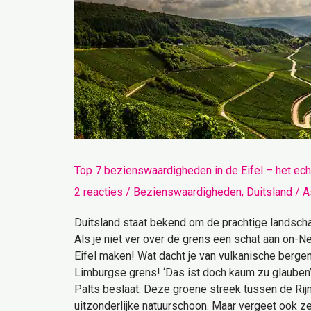
zo
dichtbij!
Top 7 bezienswaardigheden in de Eifel – het echt
2 reacties
/
Bezienswaardigheden
,
Duitsland
/
A
Duitsland staat bekend om de prachtige landschapp
Als je niet ver over de grens een schat aan on-N
Eifel maken! Wat dacht je van vulkanische berge
Limburgse grens! ‘Das ist doch kaum zu glauben’?
Palts beslaat. Deze groene streek tussen de Rijn
uitzonderlijke natuurschoon. Maar vergeet ook z