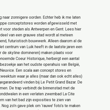
g naar zonnigere oorden. Echter heb ik me laten
n hippe conceptstores worden afgewisseld met
oet voor steden als Antwerpen en Gent. Lees hier
ordeel van een grauwe stad wordt al meteen
end, futuristisch bouwwerk. Alleen daarom al de
t centrum van Luik heeft in de laatste jaren een
r de skyline domineren) maken plaats voor
enoemde Coeur Historique, herbergt een aantal
bezoekje aan het oudste operahuis van België,
 Neuvice. Een scala aan concept stores en
kweektuin waar je alles (maar dan ook echt alles)
 gegarandeerd vinden bij Le Petit Grand Bazar. De
mmen. De trap verbindt de binnenstad met de
onddwalen in een verlaten zwembad La Cite
m van het bad zijn exposities te zien van
ch. Nog zo’n gave plek om ‘rauwe’ foto’s te maken