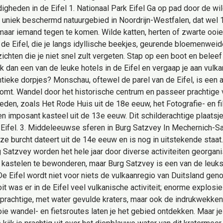
digheden in de Eifel 1. Nationaal Park Eifel Ga op pad door de wil
s een uniek beschermd natuurgebied in Noordrijn-Westfalen, dat wel
maar iemand tegen te komen. Wilde katten, herten of zwarte ooie
 de Eifel, die je langs idyllische beekjes, geurende bloemenwei
zichten die je niet snel zult vergeten. Stap op een boot en beleef 
 dan een van de leuke hotels in de Eifel en vergaap je aan vulkan
entieke dorpjes? Monschau, oftewel de parel van de Eifel, is een a
roomt. Wandel door het historische centrum en passeer prachtige
heden, zoals Het Rode Huis uit de 18e eeuw, het Fotografie- en
n imposant kasteel uit de 13e eeuw. Dit schilderachtige plaatsje
 Eifel. 3. Middeleeuwse sferen in Burg Satzvey In Mechernich-Sa
e burcht dateert uit de 14e eeuw en is nog in uitstekende staat
 Satzvey worden het hele jaar door diverse activiteiten georgan
ie kastelen te bewonderen, maar Burg Satzvey is een van de leuk
 De Eifel wordt niet voor niets de vulkaanregio van Duitsland g
it was er in de Eifel veel vulkanische activiteit; enorme explosi
 prachtige, met water gevulde kraters, maar ook de indrukwekke
e wandel- en fietsroutes laten je het gebied ontdekken. Maar je