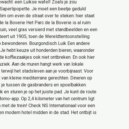
gewacht: een Luikse wafel! Zoals je zou
e Saperlipopette. Je moet een beetje geduld
lim om even de straat over te steken: hier staat
e la Boverie Het Parc de la Boverie is al ruim
tuin, veel gras versierd met standbeelden en een
eert uit 1905, toen de Wereldtentoonstelling
so bewonderen. Bourgondisch Luik Een andere
k. Je hebt keuze uit honderden bieren, waaronder
de koffiezaakjes ook niet ontbreken. En ook hier
uziek. Aan de muren hangt werk van lokale
erwijl het stadsleven aan je voorbijraast. Voor
et van kleine mediterrane gerechten. Dineren op
et je tussen de gasbranders en spoelbakken.
en sturen je op het juiste pad. Je kunt de route
omo-app. Op 2,4 kilometer van het centrum ligt
n met de trein! Check NS Internationaal voor een
een modern hotel midden in de stad. Het ontbijt is