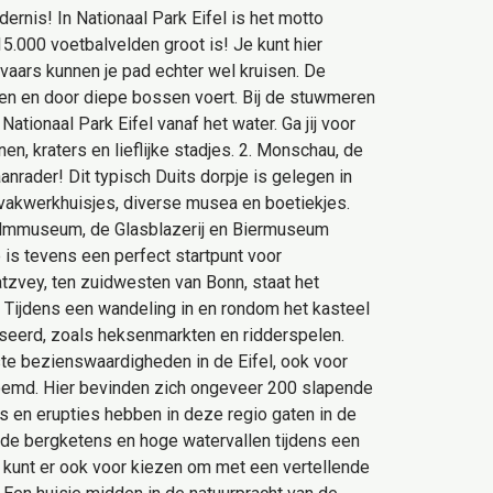
dernis! In Nationaal Park Eifel is het motto
 15.000 voetbalvelden groot is! Je kunt hier
vaars kunnen je pad echter wel kruisen. De
den en door diepe bossen voert. Bij de stuwmeren
Nationaal Park Eifel vanaf het water. Ga jij voor
en, kraters en lieflijke stadjes. 2. Monschau, de
anrader! Dit typisch Duits dorpje is gelegen in
 vakwerkhuisjes, diverse musea en boetiekjes.
 filmmuseum, de Glasblazerij en Biermuseum
 is tevens een perfect startpunt voor
tzvey, ten zuidwesten van Bonn, staat het
. Tijdens een wandeling in en rondom het kasteel
iseerd, zoals heksenmarkten en ridderspelen.
ste bezienswaardigheden in de Eifel, ook voor
enoemd. Hier bevinden zich ongeveer 200 slapende
es en erupties hebben in deze regio gaten in de
nde bergketens en hoge watervallen tijdens een
 kunt er ook voor kiezen om met een vertellende