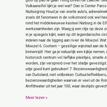
gids op pad te gaan. Hoog boven de Laacher See k
Vulkaaneifel lijkt je wel wat? Dan is Center Parc
Nürburgring Houd je van snelle auto’s, adrenaline
zoals dit fenomeen in de volksmond ook wel heet,
rond het middeleeuwse kasteel Nürburg in de Eife
werkzaamheden zijn. Waag jij een ritje op deze z
in je spiegels kijkt, want op dit legendarische cir
indelen naar de ligging aan rivier de Moezel. Wa
Moezel 6. Cochem – gezellige wijnstad aan de Mo
binnenrijdt. Hier ga je natuurlijk een kijkje nem
historisch centrum vol lieflijke pleintjes, smal
worden, zijn verspreid over het stadje gevestigd
uitje goed kunt gebruiken! 7. Bezienswaardigheden
van Duitsland, niet ontbreken. Cultuurliefhebber
bezienswaardigheden waarvan er veel uit de Rome
Amfitheater uit het jaar 100, waar destijds gevech
Meer lezen »