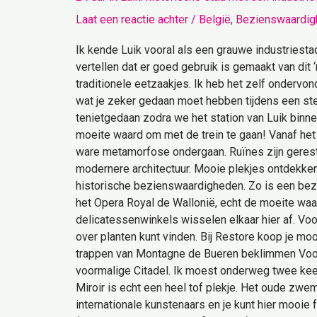
Laat een reactie achter
/
België
,
Bezienswaardig
Ik kende Luik vooral als een grauwe industriesta
vertellen dat er goed gebruik is gemaakt van dit
traditionele eetzaakjes. Ik heb het zelf ondervon
wat je zeker gedaan moet hebben tijdens een ste
tenietgedaan zodra we het station van Luik binn
moeite waard om met de trein te gaan! Vanaf het 
ware metamorfose ondergaan. Ruïnes zijn gerest
modernere architectuur. Mooie plekjes ontdekken
historische bezienswaardigheden. Zo is een bez
het Opera Royal de Wallonië, echt de moeite waa
delicatessenwinkels wisselen elkaar hier af. Voor
over planten kunt vinden. Bij Restore koop je moo
trappen van Montagne de Bueren beklimmen Voor h
voormalige Citadel. Ik moest onderweg twee ke
Miroir is echt een heel tof plekje. Het oude zwe
internationale kunstenaars en je kunt hier mooie f