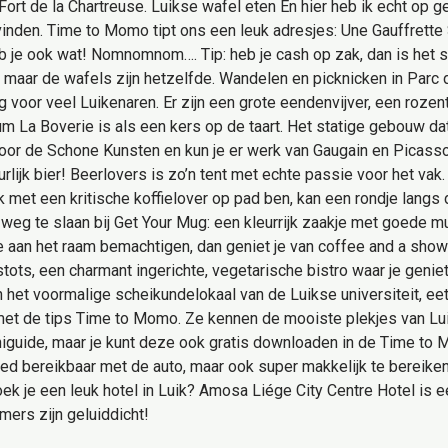
Fort de la Chartreuse. Luikse wafel eten En hier heb ik echt op 
 vinden. Time to Momo tipt ons een leuk adresjes: Une Gauffrett
 heb je ook wat! Nomnomnom…. Tip: heb je cash op zak, dan is het s
r maar de wafels zijn hetzelfde. Wandelen en picknicken in Parc d
oor veel Luikenaren. Er zijn een grote eendenvijver, een rozen
 La Boverie is als een kers op de taart. Het statige gebouw dat
oor de Schone Kunsten en kun je er werk van Gaugain en Picas
urlijk bier! Beerlovers is zo’n tent met echte passie voor het va
ik met een kritische koffielover op pad ben, kan een rondje langs 
weg te slaan bij Get Your Mug: een kleurrijk zaakje met goede m
 aan het raam bemachtigen, dan geniet je van coffee and a show t
stots, een charmant ingerichte, vegetarische bistro waar je geni
in het voormalige scheikundelokaal van de Luikse universiteit, e
met de tips Time to Momo. Ze kennen de mooiste plekjes van Luik 
iguide, maar je kunt deze ook gratis downloaden in de Time to M
goed bereikbaar met de auto, maar ook super makkelijk te bereike
Zoek je een leuk hotel in Luik? Amosa Liége City Centre Hotel is 
mers zijn geluiddicht!