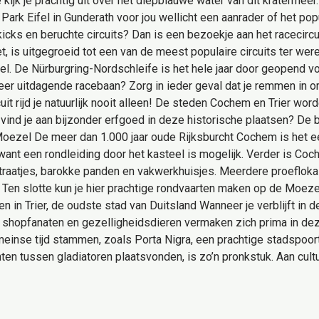
ijk je prachtig uit over het diepblauwe water van dit kratermeer.
s Park Eifel in Gunderath voor jou wellicht een aanrader of het po
kicks en beruchte circuits? Dan is een bezoekje aan het racecirc
 is uitgegroeid tot een van de meest populaire circuits ter wer
l. De Nürburgring-Nordschleife is het hele jaar door geopend vo
eer uitdagende racebaan? Zorg in ieder geval dat je remmen in or
cuit rijd je natuurlijk nooit alleen! De steden Cochem en Trier wor
t vind je aan bijzonder erfgoed in deze historische plaatsen? D
ezel De meer dan 1.000 jaar oude Rijksburcht Cochem is het eer
en, want een rondleiding door het kasteel is mogelijk. Verder is C
le straatjes, barokke panden en vakwerkhuisjes. Meerdere proeflo
. Ten slotte kun je hier prachtige rondvaarten maken op de Moez
 in Trier, de oudste stad van Duitsland Wanneer je verblijft in d
s, shopfanaten en gezelligheidsdieren vermaken zich prima in de
inse tijd stammen, zoals Porta Nigra, een prachtige stadspoort
ten tussen gladiatoren plaatsvonden, is zo’n pronkstuk. Aan cultu