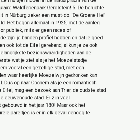
 Een huisje midden in de natuurpracht van de
pulaire Waldferienpark Gerolstein! 5. De beruchte
uit in Nürburg zeker een must-do. ‘De Groene Hel’
eld. Het begon allemaal in 1925, met de aanleg
or publiek, mits er geen races of
de zijn, je banden profiel hebben en dat je goed
den ook tot de Eifel gerekend, al kun je ze ook
e belangrijkste bezienswaardigheden aan de
ste wat je ziet als je het Moezelstadje
ochem vooral een gezellige stad, met een
kalen waar heerlijke Moezelwijn gedronken kan
el. Dus op naar Cochem als je een romantisch
e Eifel, mag een bezoek aan Trier, de oudste stad
ze eeuwenoude stad. Er zijn veel
 gebouwd in het jaar 180! Maar ook het
rele pareltjes is er in elk geval genoeg te