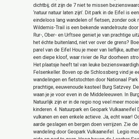
dichtbij; dit zijn de 7 niet te missen bezienswaar
‘natuur natuur laten zijn’. Dit park in de Eifel i
eindeloos lang wandelen of fietsen, zonder ook 
Wildernis-Trail is een bekende wandelroute door
Rur-, Ober- en Urftsee geniet je van prachtige uit
het échte buitenland, niet ver over de grens? Boek
parel van de Eifel Hou je meer van lieflijke, auth
een diepe kloof, waar rivier de Rur doorheen st
Het plaatsje heeft tal van leuke bezienswaardig
Felsenkeller. Boven op de Schlossberg vind je ee
wandelingen en fietstochten door Nationaal Park
prachtige, eeuwenoude kasteel Burg Satzvey. Dez
waan je je voor even in de Middeleeuwen. In Burg
Natuurlijk zijn er in de regio nog veel meer moo
kinderen. 4. Natuurpark en Geopark Vulkaaneifel
vulkanen en een enkele actieve. Ja, echt waar! Oo
aarde geslagen en bergen doen verrijzen. Zie de
wandeling door Geopark Vulkaaneifel. Legio mooi