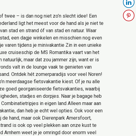
of twee – is dan nog niet zo’n slecht idee! Een
rland ligt het meest voor de hand als je niet te
van stad en strand óf van stad en natuur. Waar
e stad, een dagje winkelen en misschien nog even
e varen tijdens je minivakantie Zin in een unieke
luxe cruiseschip de MS Romantika vaart van het
atuurlijk, maar dat zou jammer zijn, want er is
vonds valt in de lounge vaak te genieten van
nsand. Ontdek hét zomerparadijs voor veel Noren!
n meerdaagse fietsvakantie kiest. Of je nu alle
Deze goed georganiseerde fietsvakanties, waarbij
digheden, stadjes en dorpjes. Naar je bagage heb
Combinatietripjes in eigen land Alleen maar aan
vakantie, dan heb je echt wel opties. Ook voor een
bij de hand, maar ook Dierenpark Amersfoort,
rand is ook op veel plekken aan onze kust te
d Arnhem weet je je omringd door enorm veel