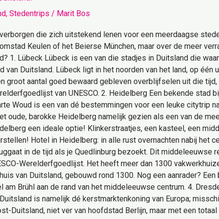
nd
,
Stedentrips
/
Marit Bos
n verborgen die zich uitstekend lenen voor een meerdaagse stede
domstad Keulen of het Beierse München, maar over de meer verr
? 1. Lübeck Lübeck is een van die stadjes in Duitsland die waarsch
ad van Duitsland. Lübeck ligt in het noorden van het land, op één
groot aantal goed bewaard gebleven overblijfselen uit die tijd,
erelderfgoedlijst van UNESCO. 2. Heidelberg Een bekende stad bi
arte Woud is een van dé bestemmingen voor een leuke citytrip na
 het oude, barokke Heidelberg namelijk gezien als een van de me
idelberg een ideale optie! Klinkerstraatjes, een kasteel, een midd
stellen! Hotel in Heidelberg: in alle rust overnachten nabij het
teruggaat in de tijd als je Quedlinburg bezoekt. Dit middeleeuwse 
SCO-Werelderfgoedlijst. Het heeft meer dan 1300 vakwerkhuize
 huis van Duitsland, gebouwd rond 1300. Nog een aanrader? Een 
el am Brühl aan de rand van het middeleeuwse centrum. 4. Dresde
Duitsland is namelijk dé kerstmarktenkoning van Europa; missch
t-Duitsland, niet ver van hoofdstad Berlijn, maar met een totaal