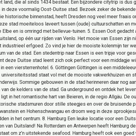
 land, die al sinds 1434 bestaat. Een bijzondere citytrip is dus
staan in deze voormalig Oost-Duitse stad. Bezoek zeker de beken
 historische binnenstad, heeft Dresden nog veel meer fraais om
eze stad moeiteloos laveert tussen (oude) cultuurschatten en mod
e Elbe en is omringd met bellevue-tuinen. 5. Essen Ooit gedacht
uitsland, op één uur rijden van Venlo. Het mooie van Essen zijn 
 industrieel erfgoed. Zo vind je hier de mooiste kolenmijn ter 
um van de stad. Een stedentrip naar Essen is een tripje voor ge
t deze Duitse stad leent zich ook perfect voor een middagje win
je in een viersterrenhotel. 6. Göttingen Göttingen is een middel
universiteitsstad staat vol met de mooiste vakwerkhuizen en st
nderwijs. Sommige gebouwen in de stad herinneren daar nog aan
ken van de kelders van de stad. Ga underground en ontdek het l
gt in het romantische hart van Beieren, in de regio Allgäu. De ou
istorische stadsmuren door stille steegjes en over de bruisende
wanstein en Hohenschwangau en droom weg in deze sprookjesac
idden in het centrum. 8. Hamburg Een leuke locatie voor een Duit
n van Duitsland! Na Rotterdam en Antwerpen heeft Hamburg de 
staat om z’n uitstekende seafood. Hamburg heeft ook een goed