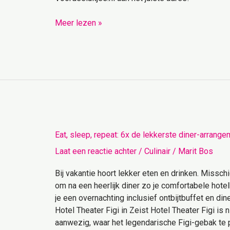
Meer lezen »
Eat,
Eat, sleep, repeat: 6x de lekkerste diner-arrang
sleep,
Laat een reactie achter
/
Culinair
/
Marit Bos
repeat:
6x
Bij vakantie hoort lekker eten en drinken. Misschi
de
om na een heerlijk diner zo je comfortabele ho
lekkerste
je een overnachting inclusief ontbijtbuffet en din
diner-
Hotel Theater Figi in Zeist Hotel Theater Figi is 
arrangementen
aanwezig, waar het legendarische Figi-gebak te