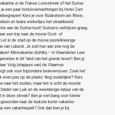
vakantie in de Franse Loirestreek of het Duitse
 je een paar hotelovernachtingen bij Hotel Zum
js inbegrepen! Kies je voor Rüdesheim am Rhein,
okken en leuke winkeltjes het straatbeeld
ntie aan de Duitse kust! Duitsers verblijven graag
maar een trip naar de mooie Oost- of
Let in de stad op de mooie pastelkleurige
i van Lübeck. Je ziet hier aan zee nog de
aken! Minivakantie dichtbij – in Vlaanderen Leer
eten in dit ‘land van het goede leven’! Ben jij
klaar. Volg (etappes van) de Vlaamse
orgt ook voor bijzondere belevenissen. Zoek het
jk even pas op de plaats. Nog zuidelijker? Kies
en naar het zuiden, maar het is echt de moeite
itadel van Luik en de weelderige natuur van de
t in deze streek? Ben je niet bang voor kleine
 geworden naar de leukste korte-vakantie-
p een vakantiepark? Ook dan ben je bij