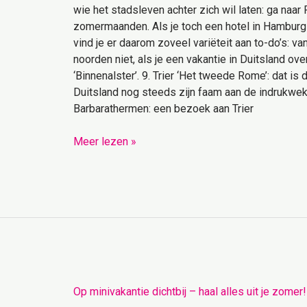
wie het stadsleven achter zich wil laten: ga naar
zomermaanden. Als je toch een hotel in Hamburg
vind je er daarom zoveel variëteit aan to-do’s: 
noorden niet, als je een vakantie in Duitsland ov
‘Binnenalster’. 9. Trier ‘Het tweede Rome’: dat i
Duitsland nog steeds zijn faam aan de indrukwek
Barbarathermen: een bezoek aan Trier
Meer lezen »
Op
Op minivakantie dichtbij – haal alles uit je zomer!
minivakantie