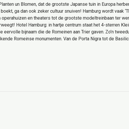
 Planten un Blomen, dat de grootste Japanse tuin in Europa herber
 boekt, ga dan ook zeker cultuur snuiven! Hamburg wordt vaak ‘
van operahuizen en theaters tot de grootste modeltreinbaan ter we
erweegt! Hotel Hamburg: in hartje centrum staat het 4-sterren Kle
s de eervolle bijnaam die de Romeinen aan Trier gaven. Zo’n tweed
kende Romeinse monumenten. Van de Porta Nigra tot de Basilica 