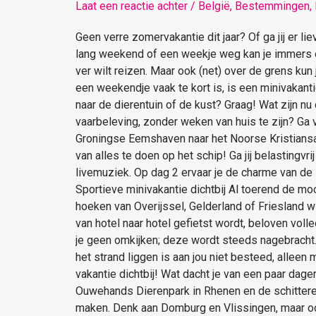
Laat een reactie achter
/
België
,
Bestemmingen
,
dichtbij
–
Geen verre zomervakantie dit jaar? Of ga jij er l
haal
lang weekend of een weekje weg kan je immers oo
alles
ver wilt reizen. Maar ook (net) over de grens kun
uit
een weekendje vaak te kort is, is een minivakan
je
naar de dierentuin of de kust? Graag! Wat zijn nu
zomer!
vaarbeleving, zonder weken van huis te zijn? Ga
Groningse Eemshaven naar het Noorse Kristiansand
van alles te doen op het schip! Ga jij belastingv
livemuziek. Op dag 2 ervaar je de charme van de
Sportieve minivakantie dichtbij Al toerend de mo
hoeken van Overijssel, Gelderland of Friesland wi
van hotel naar hotel gefietst wordt, beloven vo
je geen omkijken; deze wordt steeds nagebracht. 
het strand liggen is aan jou niet besteed, alleen 
vakantie dichtbij! Wat dacht je van een paar dage
Ouwehands Dierenpark in Rhenen en de schitteren
maken. Denk aan Domburg en Vlissingen, maar oo