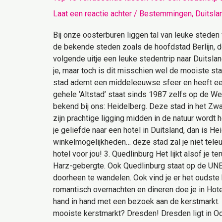
Laat een reactie achter
/
Bestemmingen
,
Duitsla
Bij onze oosterburen liggen tal van leuke stede
de bekende steden zoals de hoofdstad Berlijn, 
volgende uitje een leuke stedentrip naar Duitsland
je, maar toch is dit misschien wel de mooiste st
stad ademt een middeleeuwse sfeer en heeft een 
gehele ‘Altstad’ staat sinds 1987 zelfs op de W
bekend bij ons: Heidelberg. Deze stad in het Zw
zijn prachtige ligging midden in de natuur wordt
je geliefde naar een hotel in Duitsland, dan is He
winkelmogelijkheden… deze stad zal je niet teleur
hotel voor jou! 3. Quedlinburg Het lijkt alsof je 
Harz-gebergte. Ook Quedlinburg staat op de UNE
doorheen te wandelen. Ook vind je er het oudste
romantisch overnachten en dineren doe je in Hot
hand in hand met een bezoek aan de kerstmarkt. 
mooiste kerstmarkt? Dresden! Dresden ligt in Oos