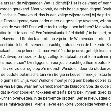
 tussen de wijngaarden Wat is dichtbij? Het is de vraag of een 
 worden gerekend. Maar vooruit, de reis kost je geen dagen! Boek
lanche in Fontevraud, dan is een zalige wijnproeverij bij de pri
 de Drosselgasse, waar onder meer de gezellige tavernes, wijnst
at van de wereld’! Daar wil je toch rondgelopen hebben? Minivaka
tse kust te vinden? Een ‘minivakantie héél dichtbij’ is het niet, 
 Havenstad Rostock is trots op zijn brede Warnemünder strand. 
sch Lübeck heeft eveneens prachtige stranden in de bekende Baa
antie heb je hier niet, maar wel één die je onvergetelijk kunt m
Antwerpen, bezoek de gezellige kustplaatsen of kom culinair geni
ets moois zien? Dan liggen er voor jou 9 prachtige themaroutes 
n. Ervaar zo de regio op z’n mooist! Wandelen door de steden z
 de oudste botanische tuin van België in Leuven maak je natuurli
zo gemaakt. En ja, voor Wallonië moet je nog een beetje doorreiz
den van België, waar het wereldberoemde kuuroord Spa, de oude C
 dat je voor abseilen, tokkelen en zelfs ‘berg beklimmen’ goed zi
 kunnen overwegen, in de beroemde grotten! Ben je nieuwsgierig
e minivakanties! Vier je liever een korte voordelige vakantie o