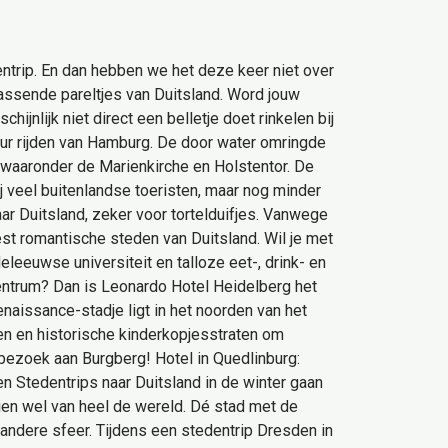
ntrip. En dan hebben we het deze keer niet over
assende pareltjes van Duitsland. Word jouw
ijnlijk niet direct een belletje doet rinkelen bij
 uur rijden van Hamburg. De door water omringde
 waaronder de Marienkirche en Holstentor. De
j veel buitenlandse toeristen, maar nog minder
ar Duitsland, zeker voor tortelduifjes. Vanwege
est romantische steden van Duitsland. Wil je met
eleeuwse universiteit en talloze eet-, drink- en
 centrum? Dan is Leonardo Hotel Heidelberg het
renaissance-stadje ligt in het noorden van het
n en historische kinderkopjesstraten om
bezoek aan Burgberg! Hotel in Quedlinburg:
n Stedentrips naar Duitsland in de winter gaan
ien wel van heel de wereld. Dé stad met de
 andere sfeer. Tijdens een stedentrip Dresden in