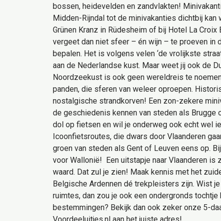
bossen, heidevelden en zandvlakten! Minivakantie
Midden-Rijndal tot de minivakanties dichtbij kan
Grünen Kranz in Rüdesheim of bij Hotel La Croix B
vergeet dan niet sfeer – én wijn – te proeven in
bepalen. Het is volgens velen ‘de vrolijkste stra
aan de Nederlandse kust. Maar weet jij ook de Dui
Noordzeekust is ook geen wereldreis te noemen.
panden, die sferen van weleer oproepen. Histori
nostalgische strandkorven! Een zon-zekere minivak
de geschiedenis kennen van steden als Brugge of 
dol op fietsen en wil je onderweg ook echt wel i
Icoonfietsroutes, die dwars door Vlaanderen gaa
groen van steden als Gent of Leuven eens op. Bij
voor Wallonië! Een uitstapje naar Vlaanderen is 
waard. Dat zul je zien! Maak kennis met het zui
Belgische Ardennen dé trekpleisters zijn. Wist je
ruimtes, dan zou je ook een ondergronds tochtje
bestemmingen? Bekijk dan ook zeker onze 5-daags
Voordeeluitjes.nl aan het juiste adres!