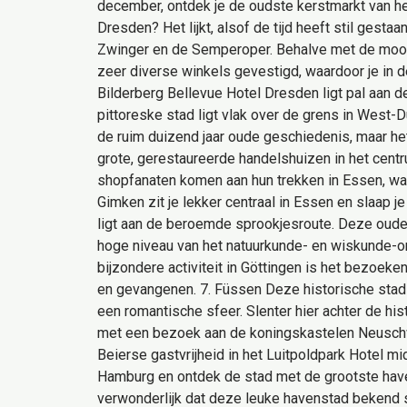
december, ontdek je de oudste kerstmarkt van het
Dresden? Het lijkt, alsof de tijd heeft stil ge
Zwinger en de Semperoper. Behalve met de mooie
zeer diverse winkels gevestigd, waardoor je in d
Bilderberg Bellevue Hotel Dresden ligt pal aan d
pittoreske stad ligt vlak over de grens in West-D
de ruim duizend jaar oude geschiedenis, maar het
grote, gerestaureerde handelshuizen in het centr
shopfanaten komen aan hun trekken in Essen, wan
Gimken zit je lekker centraal in Essen en slaap 
ligt aan de beroemde sprookjesroute. Deze oude 
hoge niveau van het natuurkunde- en wiskunde-o
bijzondere activiteit in Göttingen is het bezoe
en gevangenen. 7. Füssen Deze historische stad li
een romantische sfeer. Slenter hier achter de h
met een bezoek aan de koningskastelen Neusch
Beierse gastvrijheid in het Luitpoldpark Hotel m
Hamburg en ontdek de stad met de grootste have
verwonderlijk dat deze leuke havenstad bekend 