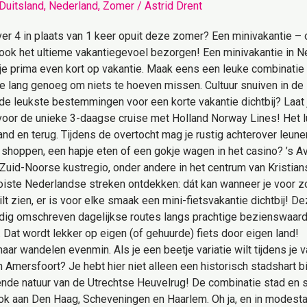
Duitsland
,
Nederland
,
Zomer
/
Astrid Drent
iever 4 in plaats van 1 keer opuit deze zomer? Een minivakantie – 
k het ultieme vakantiegevoel bezorgen! Een minivakantie in Nede
 je prima even kort op vakantie. Maak eens een leuke combinatie 
tie lang genoeg om niets te hoeven missen. Cultuur snuiven in d
 de leukste bestemmingen voor een korte vakantie dichtbij? Laat j
 voor de unieke 3-daagse cruise met Holland Norway Lines! Het 
 en terug. Tijdens de overtocht mag je rustig achterover leunen n
rij shoppen, een hapje eten of een gokje wagen in het casino? ’s A
 Zuid-Noorse kustregio, onder andere in het centrum van Kristia
oiste Nederlandse streken ontdekken: dát kan wanneer je voor zo’
lt zien, er is voor elke smaak een mini-fietsvakantie dichtbij! 
lledig omschreven dagelijkse routes langs prachtige bezienswaar
Dat wordt lekker op eigen (of gehuurde) fiets door eigen land! 
maar wandelen evenmin. Als je een beetje variatie wilt tijdens je 
n Amersfoort? Je hebt hier niet alleen een historisch stadshart 
de natuur van de Utrechtse Heuvelrug! De combinatie stad en st
k aan Den Haag, Scheveningen en Haarlem. Oh ja, en in modesta