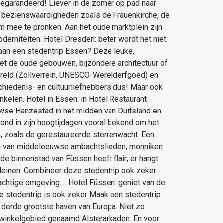
 gegarandeerd! Liever in de zomer op pad naar
de bezienswaardigheden zoals de Frauenkirche, de
 mee te pronken. Aan het oude marktplein zijn
erniteiten. Hotel Dresden: beter wordt het niet:
 aan een stedentrip Essen? Deze leuke,
niet de oude gebouwen, bijzondere architectuur of
wereld (Zollverrein, UNESCO-Werelderfgoed) en
schiedenis- en cultuurliefhebbers dus! Maar ook
kelen. Hotel in Essen: in Hotel Restaurant
eeuwse Hanzestad in het midden van Duitsland en
ond in zijn hoogtijdagen vooral bekend om het
, zoals de gerestaureerde sterrenwacht. Een
even van middeleeuwse ambachtslieden, monniken
de binnenstad van Füssen heeft flair; er hangt
 pleinen. Combineer deze stedentrip ook zeker
htige omgeving…. Hotel Füssen: geniet van de
se stedentrip is ook zeker Maak een stedentrip
derde grootste haven van Europa. Niet zo
 winkelgebied genaamd Alsterarkaden. En voor