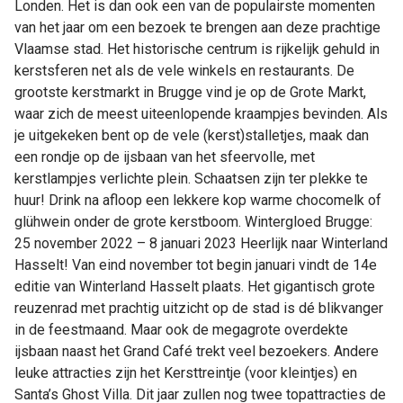
Londen. Het is dan ook een van de populairste momenten
van het jaar om een bezoek te brengen aan deze prachtige
Vlaamse stad. Het historische centrum is rijkelijk gehuld in
kerstsferen net als de vele winkels en restaurants. De
grootste kerstmarkt in Brugge vind je op de Grote Markt,
waar zich de meest uiteenlopende kraampjes bevinden. Als
je uitgekeken bent op de vele (kerst)stalletjes, maak dan
een rondje op de ijsbaan van het sfeervolle, met
kerstlampjes verlichte plein. Schaatsen zijn ter plekke te
huur! Drink na afloop een lekkere kop warme chocomelk of
glühwein onder de grote kerstboom. Wintergloed Brugge:
25 november 2022 – 8 januari 2023 Heerlijk naar Winterland
Hasselt! Van eind november tot begin januari vindt de 14e
editie van Winterland Hasselt plaats. Het gigantisch grote
reuzenrad met prachtig uitzicht op de stad is dé blikvanger
in de feestmaand. Maar ook de megagrote overdekte
ijsbaan naast het Grand Café trekt veel bezoekers. Andere
leuke attracties zijn het Kersttreintje (voor kleintjes) en
Santa’s Ghost Villa. Dit jaar zullen nog twee topattracties de