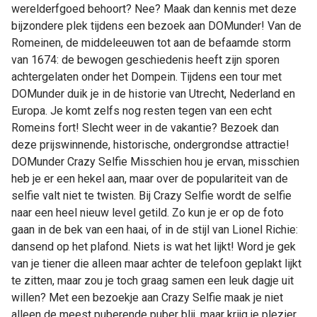
werelderfgoed behoort? Nee? Maak dan kennis met deze
bijzondere plek tijdens een bezoek aan DOMunder! Van de
Romeinen, de middeleeuwen tot aan de befaamde storm
van 1674: de bewogen geschiedenis heeft zijn sporen
achtergelaten onder het Dompein. Tijdens een tour met
DOMunder duik je in de historie van Utrecht, Nederland en
Europa. Je komt zelfs nog resten tegen van een echt
Romeins fort! Slecht weer in de vakantie? Bezoek dan
deze prijswinnende, historische, ondergrondse attractie!
DOMunder Crazy Selfie Misschien hou je ervan, misschien
heb je er een hekel aan, maar over de populariteit van de
selfie valt niet te twisten. Bij Crazy Selfie wordt de selfie
naar een heel nieuw level getild. Zo kun je er op de foto
gaan in de bek van een haai, of in de stijl van Lionel Richie:
dansend op het plafond. Niets is wat het lijkt! Word je gek
van je tiener die alleen maar achter de telefoon geplakt lijkt
te zitten, maar zou je toch graag samen een leuk dagje uit
willen? Met een bezoekje aan Crazy Selfie maak je niet
alleen de meest puberende puber blij, maar krijg je plezier