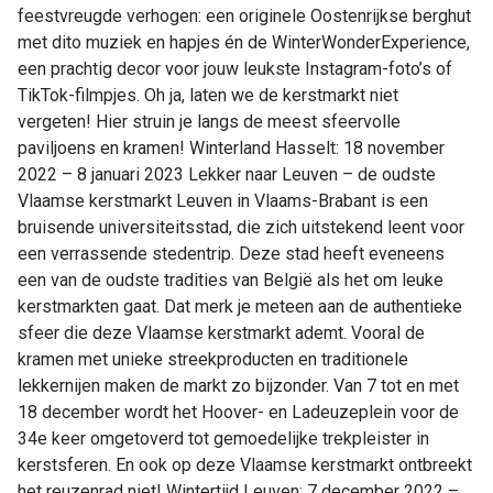
feestvreugde verhogen: een originele Oostenrijkse berghut
met dito muziek en hapjes én de WinterWonderExperience,
een prachtig decor voor jouw leukste Instagram-foto’s of
TikTok-filmpjes. Oh ja, laten we de kerstmarkt niet
vergeten! Hier struin je langs de meest sfeervolle
paviljoens en kramen! Winterland Hasselt: 18 november
2022 – 8 januari 2023 Lekker naar Leuven – de oudste
Vlaamse kerstmarkt Leuven in Vlaams-Brabant is een
bruisende universiteitsstad, die zich uitstekend leent voor
een verrassende stedentrip. Deze stad heeft eveneens
een van de oudste tradities van België als het om leuke
kerstmarkten gaat. Dat merk je meteen aan de authentieke
sfeer die deze Vlaamse kerstmarkt ademt. Vooral de
kramen met unieke streekproducten en traditionele
lekkernijen maken de markt zo bijzonder. Van 7 tot en met
18 december wordt het Hoover- en Ladeuzeplein voor de
34e keer omgetoverd tot gemoedelijke trekpleister in
kerstsferen. En ook op deze Vlaamse kerstmarkt ontbreekt
het reuzenrad niet! Wintertijd Leuven: 7 december 2022 –