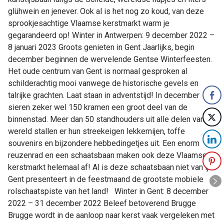
glühwein en jenever. Ook al is het nog zo koud, van deze
sprookjesachtige Vlaamse kerstmarkt warm je
gegarandeerd op! Winter in Antwerpen: 9 december 2022 –
8 januari 2023 Groots genieten in Gent Jaarlijks, begin
december beginnen de wervelende Gentse Winterfeesten.
Het oude centrum van Gent is normaal gesproken al
schilderachtig mooi vanwege de historische gevels en
talrijke grachten. Laat staan in adventstijd! In december
sieren zeker wel 150 kramen een groot deel van de
binnenstad. Meer dan 50 standhouders uit alle delen van de
wereld stallen er hun streekeigen lekkernijen, toffe
souvenirs en bijzondere hebbedingetjes uit. Een enorm
reuzenrad en een schaatsbaan maken ook deze Vlaamse
kerstmarkt helemaal af! Al is deze schaatsbaan niet van ijs.
Gent presenteert in de feestmaand de grootste mobiele
rolschaatspiste van het land! Winter in Gent: 8 december
2022 – 31 december 2022 Beleef betoverend Brugge
Brugge wordt in de aanloop naar kerst vaak vergeleken met