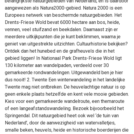
belangrijkste natuurgebieden van Nederland, en is daardoor
aangewezen als Natura2000-gebied. Natura 2000 is een
Europees netwerk van beschermde natuurgebieden. Het
Drents-Friese Wold bevat 6000 hectare aan bos, heide,
vennen, veel stuifzand en beekdalen. Daarnaast zijn er
meerdere uitkijkpunten die je kunt beklimmen, waarna je
geniet van uitgestrekte uitzichten. Cultuurhistorie bekijken?
Ontdek dan het hunebed en de grafheuvels die in het
gebied liggen! In Nationaal Park Drents-Friese Wold ligt
130 kilometer aan wandelpaden, verdeeld over 30
gemarkeerde rondwandelingen. Uitgewandeld ben je hier
dus nooit! 2. Twente Een winterwandeling in het landelijke
Twente mag niet ontbreken. De heuvelachtige natuur is op
geen enkele plaats hetzelfde en kent vele mooie gebieden.
Kies voor een gemarkeerde wandelroute, een themaroute
of een langeafstandswandeling. Bezoek bijvoorbeeld het
Springendal. Dit natuurgebied heet ook wel ‘de tuin van
Nederland’, door de aanwezigheid van watervalletjes,
smalle beken, heuvels, heide en historische boerderijen die