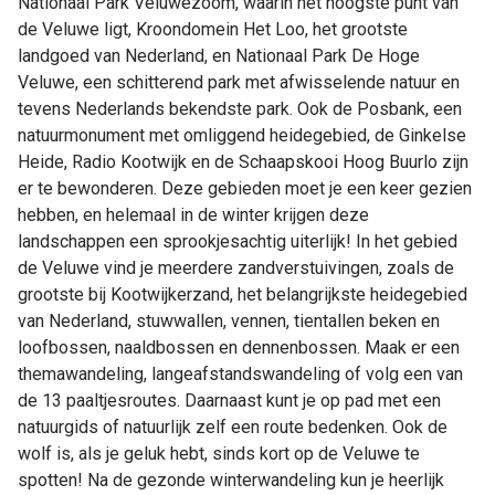
Nationaal Park Veluwezoom, waarin het hoogste punt van
de Veluwe ligt, Kroondomein Het Loo, het grootste
landgoed van Nederland, en Nationaal Park De Hoge
Veluwe, een schitterend park met afwisselende natuur en
tevens Nederlands bekendste park. Ook de Posbank, een
natuurmonument met omliggend heidegebied, de Ginkelse
Heide, Radio Kootwijk en de Schaapskooi Hoog Buurlo zijn
er te bewonderen. Deze gebieden moet je een keer gezien
hebben, en helemaal in de winter krijgen deze
landschappen een sprookjesachtig uiterlijk! In het gebied
de Veluwe vind je meerdere zandverstuivingen, zoals de
grootste bij Kootwijkerzand, het belangrijkste heidegebied
van Nederland, stuwwallen, vennen, tientallen beken en
loofbossen, naaldbossen en dennenbossen. Maak er een
themawandeling, langeafstandswandeling of volg een van
de 13 paaltjesroutes. Daarnaast kunt je op pad met een
natuurgids of natuurlijk zelf een route bedenken. Ook de
wolf is, als je geluk hebt, sinds kort op de Veluwe te
spotten! Na de gezonde winterwandeling kun je heerlijk