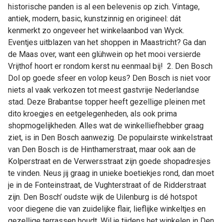
historische panden is al een belevenis op zich. Vintage,
antiek, modern, basic, kunstzinnig en origineel: dát
kenmerkt zo ongeveer het winkelaanbod van Wyck.
Eventjes uitblazen van het shoppen in Maastricht? Ga dan
de Maas over, want een glühwein op het mooi versierde
Vrijthof hoort er rondom kerst nu eenmaal bij! 2. Den Bosch
Dol op goede sfeer en volop keus? Den Bosch is niet voor
niets al vaak verkozen tot meest gastvrije Nederlandse
stad. Deze Brabantse topper heeft gezellige pleinen met
dito kroegjes en eetgelegenheden, als ook prima
shopmogelijkheden. Alles wat de winkelliefhebber graag
ziet, is in Den Bosch aanwezig. De populairste winkelstraat
van Den Bosch is de Hinthamerstraat, maar ook aan de
Kolperstraat en de Verwersstraat zijn goede shopadresjes
te vinden. Neus jij graag in unieke boetiekjes rond, dan moet
je in de Fonteinstraat, de Vughterstraat of de Ridderstraat
zijn. Den Bosch’ oudste wijk de Uilenburg is dé hotspot
voor diegene die van zuidelijke flair, lieflijke winkeltjes en
gezellige terrassen houdt. Wil je tijdens het winkelen in Den