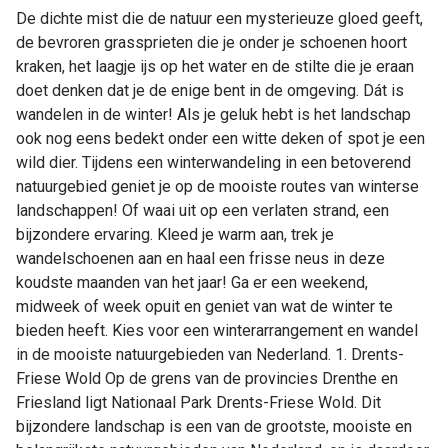
De dichte mist die de natuur een mysterieuze gloed geeft,
de
de bevroren grassprieten die je onder je schoenen hoort
mooiste
kraken, het laagje ijs op het water en de stilte die je eraan
gebieden
doet denken dat je de enige bent in de omgeving. Dát is
voor
wandelen in de winter! Als je geluk hebt is het landschap
een
ook nog eens bedekt onder een witte deken of spot je een
winterwandeling!
wild dier. Tijdens een winterwandeling in een betoverend
natuurgebied geniet je op de mooiste routes van winterse
landschappen! Of waai uit op een verlaten strand, een
bijzondere ervaring. Kleed je warm aan, trek je
wandelschoenen aan en haal een frisse neus in deze
koudste maanden van het jaar! Ga er een weekend,
midweek of week opuit en geniet van wat de winter te
bieden heeft. Kies voor een winterarrangement en wandel
in de mooiste natuurgebieden van Nederland. 1. Drents-
Friese Wold Op de grens van de provincies Drenthe en
Friesland ligt Nationaal Park Drents-Friese Wold. Dit
bijzondere landschap is een van de grootste, mooiste en