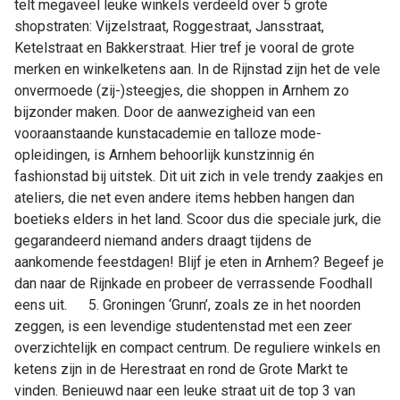
telt megaveel leuke winkels verdeeld over 5 grote
shopstraten: Vijzelstraat, Roggestraat, Jansstraat,
Ketelstraat en Bakkerstraat. Hier tref je vooral de grote
merken en winkelketens aan. In de Rijnstad zijn het de vele
onvermoede (zij-)steegjes, die shoppen in Arnhem zo
bijzonder maken. Door de aanwezigheid van een
vooraanstaande kunstacademie en talloze mode-
opleidingen, is Arnhem behoorlijk kunstzinnig én
fashionstad bij uitstek. Dit uit zich in vele trendy zaakjes en
ateliers, die net even andere items hebben hangen dan
boetieks elders in het land. Scoor dus die speciale jurk, die
gegarandeerd niemand anders draagt tijdens de
aankomende feestdagen! Blijf je eten in Arnhem? Begeef je
dan naar de Rijnkade en probeer de verrassende Foodhall
eens uit. 5. Groningen ‘Grunn’, zoals ze in het noorden
zeggen, is een levendige studentenstad met een zeer
overzichtelijk en compact centrum. De reguliere winkels en
ketens zijn in de Herestraat en rond de Grote Markt te
vinden. Benieuwd naar een leuke straat uit de top 3 van