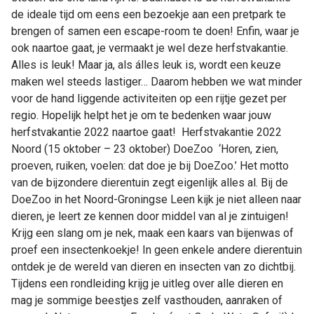
de ideale tijd om eens een bezoekje aan een pretpark te
brengen of samen een escape-room te doen! Enfin, waar je
ook naartoe gaat, je vermaakt je wel deze herfstvakantie.
Alles is leuk! Maar ja, als álles leuk is, wordt een keuze
maken wel steeds lastiger… Daarom hebben we wat minder
voor de hand liggende activiteiten op een rijtje gezet per
regio. Hopelijk helpt het je om te bedenken waar jouw
herfstvakantie 2022 naartoe gaat! Herfstvakantie 2022
Noord (15 oktober – 23 oktober) DoeZoo ‘Horen, zien,
proeven, ruiken, voelen: dat doe je bij DoeZoo.’ Het motto
van de bijzondere dierentuin zegt eigenlijk alles al. Bij de
DoeZoo in het Noord-Groningse Leen kijk je niet alleen naar
dieren, je leert ze kennen door middel van al je zintuigen!
Krijg een slang om je nek, maak een kaars van bijenwas of
proef een insectenkoekje! In geen enkele andere dierentuin
ontdek je de wereld van dieren en insecten van zo dichtbij.
Tijdens een rondleiding krijg je uitleg over alle dieren en
mag je sommige beestjes zelf vasthouden, aanraken of