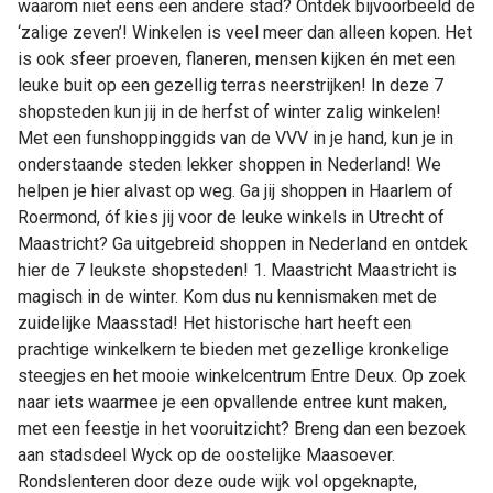
waarom niet eens een andere stad? Ontdek bijvoorbeeld de
shopsteden
‘zalige zeven’! Winkelen is veel meer dan alleen kopen. Het
van
is ook sfeer proeven, flaneren, mensen kijken én met een
Nederland!
leuke buit op een gezellig terras neerstrijken! In deze 7
shopsteden kun jij in de herfst of winter zalig winkelen!
Met een funshoppinggids van de VVV in je hand, kun je in
onderstaande steden lekker shoppen in Nederland! We
helpen je hier alvast op weg. Ga jij shoppen in Haarlem of
Roermond, óf kies jij voor de leuke winkels in Utrecht of
Maastricht? Ga uitgebreid shoppen in Nederland en ontdek
hier de 7 leukste shopsteden! 1. Maastricht Maastricht is
magisch in de winter. Kom dus nu kennismaken met de
zuidelijke Maasstad! Het historische hart heeft een
prachtige winkelkern te bieden met gezellige kronkelige
steegjes en het mooie winkelcentrum Entre Deux. Op zoek
naar iets waarmee je een opvallende entree kunt maken,
met een feestje in het vooruitzicht? Breng dan een bezoek
aan stadsdeel Wyck op de oostelijke Maasoever.
Rondslenteren door deze oude wijk vol opgeknapte,