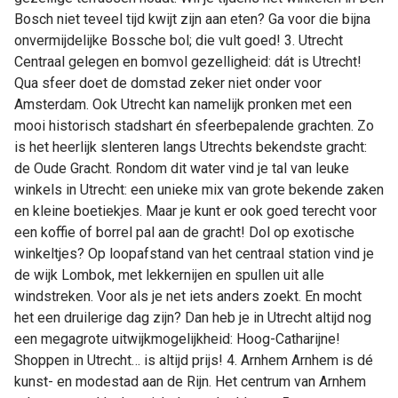
Bosch niet teveel tijd kwijt zijn aan eten? Ga voor die bijna
onvermijdelijke Bossche bol; die vult goed! 3. Utrecht
Centraal gelegen en bomvol gezelligheid: dát is Utrecht!
Qua sfeer doet de domstad zeker niet onder voor
Amsterdam. Ook Utrecht kan namelijk pronken met een
mooi historisch stadshart én sfeerbepalende grachten. Zo
is het heerlijk slenteren langs Utrechts bekendste gracht:
de Oude Gracht. Rondom dit water vind je tal van leuke
winkels in Utrecht: een unieke mix van grote bekende zaken
en kleine boetiekjes. Maar je kunt er ook goed terecht voor
een koffie of borrel pal aan de gracht! Dol op exotische
winkeltjes? Op loopafstand van het centraal station vind je
de wijk Lombok, met lekkernijen en spullen uit alle
windstreken. Voor als je net iets anders zoekt. En mocht
het een druilerige dag zijn? Dan heb je in Utrecht altijd nog
een megagrote uitwijkmogelijkheid: Hoog-Catharijne!
Shoppen in Utrecht… is altijd prijs! 4. Arnhem Arnhem is dé
kunst- en modestad aan de Rijn. Het centrum van Arnhem