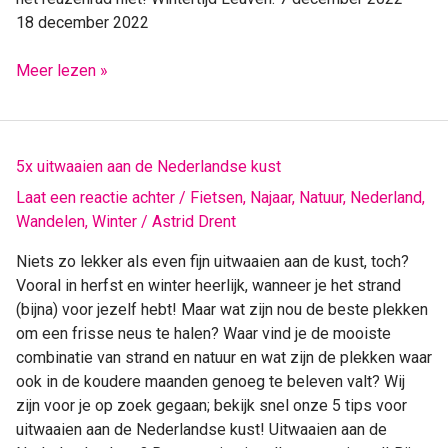
18 december 2022
Meer lezen »
5x
5x uitwaaien aan de Nederlandse kust
uitwaaien
Laat een reactie achter
/
Fietsen
,
Najaar
,
Natuur
,
Nederland
,
aan
Wandelen
,
Winter
/
Astrid Drent
de
Nederlandse
Niets zo lekker als even fijn uitwaaien aan de kust, toch?
kust
Vooral in herfst en winter heerlijk, wanneer je het strand
(bijna) voor jezelf hebt! Maar wat zijn nou de beste plekken
om een frisse neus te halen? Waar vind je de mooiste
combinatie van strand en natuur en wat zijn de plekken waar
ook in de koudere maanden genoeg te beleven valt? Wij
zijn voor je op zoek gegaan; bekijk snel onze 5 tips voor
uitwaaien aan de Nederlandse kust! Uitwaaien aan de