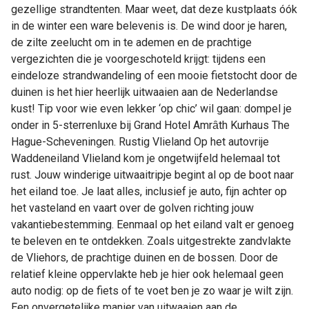
gezellige strandtenten. Maar weet, dat deze kustplaats óók
in de winter een ware belevenis is. De wind door je haren,
de zilte zeelucht om in te ademen en de prachtige
vergezichten die je voorgeschoteld krijgt: tijdens een
eindeloze strandwandeling of een mooie fietstocht door de
duinen is het hier heerlijk uitwaaien aan de Nederlandse
kust! Tip voor wie even lekker ‘op chic’ wil gaan: dompel je
onder in 5-sterrenluxe bij Grand Hotel Amrȃth Kurhaus The
Hague-Scheveningen. Rustig Vlieland Op het autovrije
Waddeneiland Vlieland kom je ongetwijfeld helemaal tot
rust. Jouw winderige uitwaaitripje begint al op de boot naar
het eiland toe. Je laat alles, inclusief je auto, fijn achter op
het vasteland en vaart over de golven richting jouw
vakantiebestemming. Eenmaal op het eiland valt er genoeg
te beleven en te ontdekken. Zoals uitgestrekte zandvlakte
de Vliehors, de prachtige duinen en de bossen. Door de
relatief kleine oppervlakte heb je hier ook helemaal geen
auto nodig: op de fiets of te voet ben je zo waar je wilt zijn.
Een onvergetelijke manier van uitwaaien aan de