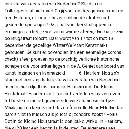
leukste winkelstraten van Nederland? Sla dan de
Folkingestraat niet over! Ga jij voor de designshops met de
trendy items, of loop jij liever richting de straten met
geurende specerijen? Ga jij net voor kerst shoppen in
Groningen en heb je wel zin in warme sferen, dan kun je aan
de Brugstraat terecht. Daar wordt van 17 tot en met 19
december de gezellige WinterWelVaart Kerstmarkt
gehouden. Je kunt er bovendien (na een eenmalige corona-
check) sfeer proeven op de prachtig verlichte historische
schepen die voor anker liggen in de A. Geniet aan boord van
kunst, lezingen en livemuziek! 6. Haarlem Nog zo’n
stad met een van de leukste winkelstraten van Nederland
hoort in het rijtje thuis, namelijk Haarlem met De Kleine
Houtstraat! Haarlem zelf is in het verleden vaak verkozen
tot beste en meest gevarieerde winkelstad van het jaar.
Maak juist nu kennis met deze sfeervolle Noord-Hollandse
parel! Niet te missen als je iets bijzonders zoekt? Polka
Dot in de Kleine Houtstraat is een leuke winkel in Haarlem,
die al 20 jaar een begrip is in de stad. De eigenaresses