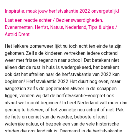
Inspiratie:
Inspiratie: maak jouw herfstvakantie 2022 onvergetelijk!
maak
Laat een reactie achter
/
Bezienswaardigheden
,
jouw
Evenementen
,
Herfst
,
Natuur
,
Nederland
,
Tips & uitjes
/
herfstvakantie
Astrid Drent
2022
onvergetelijk!
Het lekkere zomerweer lijkt nu toch echt ten einde te zijn
gekomen. Zelfs de kinderen vertrekken iedere ochtend
weer met frisse tegenzin naar school. Dat betekent niet
alleen dat de rust in huis is wedergekeerd, het betekent
ook dat het aftellen naar de herfstvakantie van 2022 kan
beginnen! Herfstvakantie 2022 Het duurt nog even, maar
aangezien zelfs de pepernoten alweer in de schappen
liggen, vonden wij dat de herfstvakantie-voorpret ook
alvast wel mocht beginnen! In heel Nederland valt meer dan
genoeg te beleven, of het zonnetje nou schijnt of niet. Pak
de fiets en geniet van de weidse, beboste of juist
waterrijke natuur, of bezoek een van de vele historische
steden die ons land rijk is. Daarnaast is de herfstvakantie