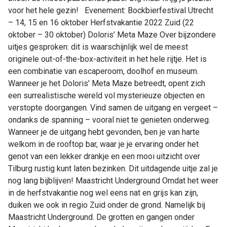
voor het hele gezin! Evenement: Bockbierfestival Utrecht
– 14, 15 en 16 oktober Herfstvakantie 2022 Zuid (22
oktober – 30 oktober) Doloris’ Meta Maze Over bijzondere
uitjes gesproken: dit is waarschijnlijk wel de meest
originele out-of-the-box-activiteit in het hele rijtje. Het is
een combinatie van escaperoom, doolhof en museum.
Wanneer je het Doloris’ Meta Maze betreedt, opent zich
een surrealistische wereld vol mysterieuze objecten en
verstopte doorgangen. Vind samen de uitgang en vergeet –
ondanks de spanning – vooral niet te genieten onderweg.
Wanneer je de uitgang hebt gevonden, ben je van harte
welkom in de rooftop bar, waar je je ervaring onder het
genot van een lekker drankje en een mooi uitzicht over
Tilburg rustig kunt laten bezinken. Dit uitdagende uitje zal je
nog lang bijblijven! Maastricht Underground Omdat het weer
in de herfstvakantie nog wel eens nat en grijs kan zijn,
duiken we ook in regio Zuid onder de grond. Namelijk bij
Maastricht Underground. De grotten en gangen onder