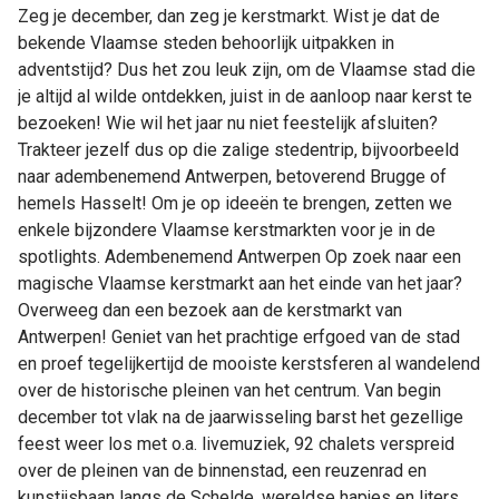
Zeg je december, dan zeg je kerstmarkt. Wist je dat de
bekende Vlaamse steden behoorlijk uitpakken in
adventstijd? Dus het zou leuk zijn, om de Vlaamse stad die
je altijd al wilde ontdekken, juist in de aanloop naar kerst te
bezoeken! Wie wil het jaar nu niet feestelijk afsluiten?
Trakteer jezelf dus op die zalige stedentrip, bijvoorbeeld
naar adembenemend Antwerpen, betoverend Brugge of
hemels Hasselt! Om je op ideeën te brengen, zetten we
enkele bijzondere Vlaamse kerstmarkten voor je in de
spotlights. Adembenemend Antwerpen Op zoek naar een
magische Vlaamse kerstmarkt aan het einde van het jaar?
Overweeg dan een bezoek aan de kerstmarkt van
Antwerpen! Geniet van het prachtige erfgoed van de stad
en proef tegelijkertijd de mooiste kerstsferen al wandelend
over de historische pleinen van het centrum. Van begin
december tot vlak na de jaarwisseling barst het gezellige
feest weer los met o.a. livemuziek, 92 chalets verspreid
over de pleinen van de binnenstad, een reuzenrad en
kunstijsbaan langs de Schelde, wereldse hapjes en liters