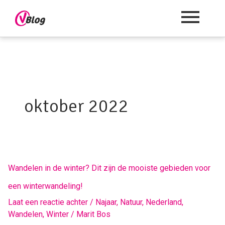
oktober 2022
Wandelen
Wandelen in de winter? Dit zijn de mooiste gebieden voor
in
een winterwandeling!
de
winter?
Laat een reactie achter
/
Najaar
,
Natuur
,
Nederland
,
Dit
Wandelen
,
Winter
/
Marit Bos
zijn