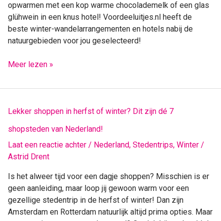
opwarmen met een kop warme chocolademelk of een glas
glühwein in een knus hotel! Voordeeluitjes.nl heeft de
beste winter-wandelarrangementen en hotels nabij de
natuurgebieden voor jou geselecteerd!
Meer lezen »
Lekker
Lekker shoppen in herfst of winter? Dit zijn dé 7
shoppen
shopsteden van Nederland!
in
herfst
Laat een reactie achter
/
Nederland
,
Stedentrips
,
Winter
/
of
Astrid Drent
winter?
Is het alweer tijd voor een dagje shoppen? Misschien is er
Dit
geen aanleiding, maar loop jij gewoon warm voor een
zijn
gezellige stedentrip in de herfst of winter! Dan zijn
dé
Amsterdam en Rotterdam natuurlijk altijd prima opties. Maar
7