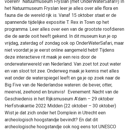
voeren! Natuurmuseum Fryslan (met OnderWaterSafari!) In
het Natuurmuseum Fryslan leer je alles over alle flora en
fauna die de wereld rijk is. Vanaf 15 oktober staat er de
spannende tijdelijke expositie T. Rex in Town op het
programma. Leer alles over een van de grootste roofdieren
die de aarde ooit heeft gekend. In dit museum kun je op
vrijdag, zaterdag of zondag ook op OnderWaterSafari, maar
niet voordat je je eerst online aangemeld hebt! Tijdens
deze interactieve rit maak je een reis door de
onderwaterwereld van Nederland. Van zoet tot zout water
en van sloot tot zee. Onderweg maak je kennis met alles
wat onder de waterspiegel leeft en ga je op zoek naar de
Big Five van de Nederlandse wateren: de bever, otter,
meerval, zeehond en bruinvis! Evenement: Nacht van de
Geschiedenis in het Rijksmuseum A’dam – 29 oktober
Herfstvakantie 2022 Midden (22 oktober – 30 oktober)
Wist je dat zich onder het Domplein in Utrecht een
archeologisch hoogstandje bevindt? En dat dit
archeologische hoogstandje ook nog eens tot UNESCO