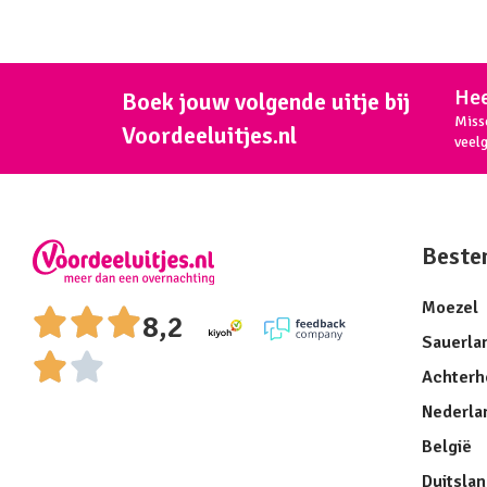
Hee
Boek jouw volgende uitje bij
Miss
Voordeeluitjes.nl
veel
Beste
Moezel
8,2
Sauerla
Achterh
Nederla
België
Duitsla