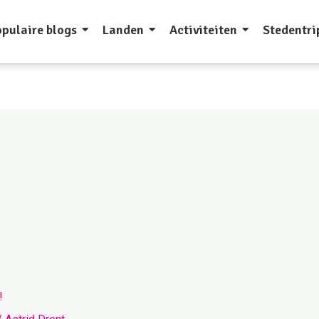
pulaire blogs
Landen
Activiteiten
Stedentri
!