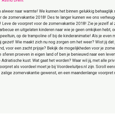
/
Astrid Drent
 alweer naar warmte! We kunnen het binnen gelukkig behaaglijk
or de zomervakantie 2018! Des te langer kunnen we ons verheugen
! Leve de voorpret voor de zomervakantie 2018! Zie je jezelf al zi
 barbecue en uitgelaten kinderen naar wie je geen omkijken hebt
 speeltuin, op de trampoline of bij de kinderanimatie! Als je even
 gezet! Wie maakt zich nu nog zorgen om het weer? Wist jij dat j
d, voor een zacht prijsje? Bekijk de mogelijkheden voor je zomer
 sferen proeven in eigen land of ben je benieuwd naar een leven a
 de Adriatische kust. Wat gaat het worden? Waar wil jij, met alle pr
ret als voordeel moet je bij Voordeeluitjes.nl zijn. Scroll een
 zalige zomervakantie gewenst, en een maandenlange voorpret na