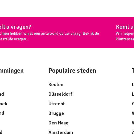
ft u vragen?
Komt u 
chien hebben wij al een antwoord op uw vraag. Bekijk de
Wij helpe
gestelde vragen.
klantenser
mmingen
Populaire steden
Keulen
nd
Düsseldorf
oek
Utrecht
nd
Brugge
Den Haag
nd
Amsterdam