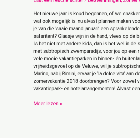
Laat een reactie achter
/
Bestemmingen
,
Zomer
chillen
op
Het nieuwe jaar is koud begonnen, of we snakken
een
wat ook mogelijk is: nu alvast plannen maken vo
vakantiepark!
je van die ‘saaie maand januari’ een sprankelende
safaritent? Glaasje wijn in de hand, vlees op de
Is het niet met andere kids, dan is het wel in de
met subtropisch zwemparadijs, voor jou op een rij
vele mooie vakantieparken in binnen- én buitenlan
vrijheidsgevoel op de Veluwe, wil je subtropische
Marino, nabij Rimini, ervaar je ‘la dolce vita’ aan
zomervakantie 2018 doorbrengen? Voor zowel voorp
vakantiepark- en hotelarrangementen! Alvast een
Meer lezen »