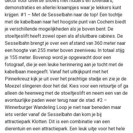
decor voor diverse shows met ridders en tovenaars,
demonstraties en allerlei kraampjes waar je lekkers kunt
krijgen. #1 – Met de Sesselbahn naar de top! Een tochtje
met de kabelbaan naar het hoogste punt van Cochem biedt
je verschillende mogelijkheden als je boven bent. De
stoeltjeslift heeft zowel open als afsluitbare cabines. De
Sesselbahn brengt je over een afstand van 360 meter naar
een hoogte van 255 meter boven zeeniveau. In totaal stijg
je 155 meter. Bovenop word je opgewacht door een
fotograaf, die je een leuke herinnering aan je tocht met de
kabelbaan meegeeft. Vanaf het uitkijkpunt met het
Pinnerkreuz kijk je uit over het prachtige stadje en zie je de
Moezel slingeren door het dal. Kies voor een retourtje of ga
alleen de heenweg met de stoeltjeslift en neem een van de
avontuurlijke paden weer terug naar de stad. #2 –
Winnerburger Wandeling Loop je niet naar beneden maar
iets verder vanaf de Sesselbahn dan kom je bij
attractiepark Klotten. Dit is een combinatie van een
dierentuin en een attractiepark. Een leuk uitje voor het hele