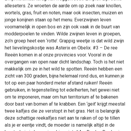
alleseters. Ze wroeten de aarde om op zoek naar knollen,
wortels, gras, fruit en noten, maar ook insecten, muizen en
jonge konijnen staan op het menu. Everzwijnen leven
voornamelijk in open bos en zijn ook vaak in de buurt van
modderpoelen te vinden. Wilde zwijnen leven in groepen,
zo’n groep heet een ‘rotte’. Grappig weetje is dat wild zwijn
het lievelingskostje was Asterix en Obelix. #3 – De ree
Reeën komen in al onze provincies voor. Vooral in de
overgangen van open naar dicht landschap. Toch is het niet
makkelijk om ze in het wild te spotten. Reeën hebben een
zicht van 300 graden, bijna helemaal rond dus, en kunnen je
tot op een paar honderd meter afstand ruiken! Reeën
gebruiken, in tegenstelling tot edelherten, het gewei niet
om te imponeren, maar om hun territorium af te bakenen
door bast van bomen af te krabben. Een ‘geit’ krijgt meestal
twee kalfjes die ze verstopt in het gras. Het is belangrijk
deze schattige reekalfjes niet aan te raken of op te tillen
als je er eentje vindt, de moeder is namelijk altijd in de