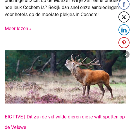
prachtige uitzicht op de Moezel. Wil je zelf eens ontdekken
hoe leuk Cochem is? Bekijk dan snel onze aanbiedingen
voor hotels op de mooiste plekjes in Cochem!
Meer lezen »
BIG
FIVE
|
Dit
zijn
de
vijf
wilde
dieren
die
BIG FIVE | Dit zijn de vijf wilde dieren die je wilt spotten op
je
de Veluwe
wilt