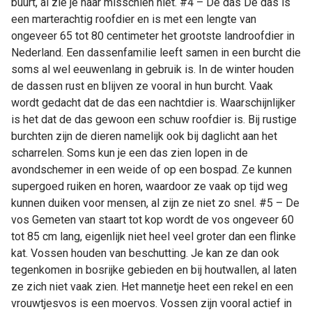
buurt, al zie je haar misschien niet. #4 – De das De das is
een marterachtig roofdier en is met een lengte van
ongeveer 65 tot 80 centimeter het grootste landroofdier in
Nederland. Een dassenfamilie leeft samen in een burcht die
soms al wel eeuwenlang in gebruik is. In de winter houden
de dassen rust en blijven ze vooral in hun burcht. Vaak
wordt gedacht dat de das een nachtdier is. Waarschijnlijker
is het dat de das gewoon een schuw roofdier is. Bij rustige
burchten zijn de dieren namelijk ook bij daglicht aan het
scharrelen. Soms kun je een das zien lopen in de
avondschemer in een weide of op een bospad. Ze kunnen
supergoed ruiken en horen, waardoor ze vaak op tijd weg
kunnen duiken voor mensen, al zijn ze niet zo snel. #5 – De
vos Gemeten van staart tot kop wordt de vos ongeveer 60
tot 85 cm lang, eigenlijk niet heel veel groter dan een flinke
kat. Vossen houden van beschutting. Je kan ze dan ook
tegenkomen in bosrijke gebieden en bij houtwallen, al laten
ze zich niet vaak zien. Het mannetje heet een rekel en een
vrouwtjesvos is een moervos. Vossen zijn vooral actief in