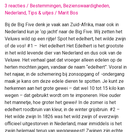
3 reacties
/
Bestemmingen
,
Bezienswaardigheden
,
spotten
Nederland
,
Tips & uitjes
/
Marit Bos
op
de
Bij de Big Five denk je vaak aan Zuid-Afrika, maar ook in
Veluwe
Nederland kun je ‘op jacht’ naar de Big Five. Wij zetten het
Veluws wild op een rijtje! Spot het edelhert, het wilde zwijn
of de vos! #1 – Het edelhert Het Edelhert is het grootste
in het wild levende dier van Nederland en dus ook van de
Veluwe. Het verhaal gaat dat vroeger alleen edelen op de
herten mochten jagen, vandaar de naam “edelhert”. Vooral in
het najaar, in de schemering bij zonsopgang of -ondergang
maak je kans om deze edele dieren te spotten. Je kunt ze
herkennen aan het grote gewei – dat wel 10 tot 15 kilo kan
wegen – dat gebruikt wordt om te imponeren. Hoe ouder
het mannetje, hoe groter het gewei! In de zomer is het
edelhert roodbruin van kleur, in de winter grijsbruin. #2 –
Het wilde zwijn In 1826 was het wild zwijn of everzwijn
officieel uitgestorven in Nederland, maar inmiddels is het
zwijn helemaal terug van weggeweest! Zwijnen zijn echte