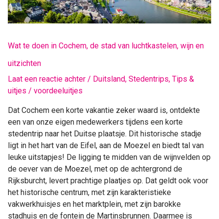
stad
van
luchtkastelen,
wijn
Wat te doen in Cochem, de stad van luchtkastelen, wijn en
en
uitzichten
uitzichten
Laat een reactie achter
/
Duitsland
,
Stedentrips
,
Tips &
uitjes
/
voordeeluitjes
Dat Cochem een korte vakantie zeker waard is, ontdekte
een van onze eigen medewerkers tijdens een korte
stedentrip naar het Duitse plaatsje. Dit historische stadje
ligt in het hart van de Eifel, aan de Moezel en biedt tal van
leuke uitstapjes! De ligging te midden van de wijnvelden op
de oever van de Moezel, met op de achtergrond de
Rijksburcht, levert prachtige plaatjes op. Dat geldt ook voor
het historische centrum, met zijn karakteristieke
vakwerkhuisjes en het marktplein, met zijn barokke
stadhuis en de fontein de Martinsbrunnen. Daarmee is