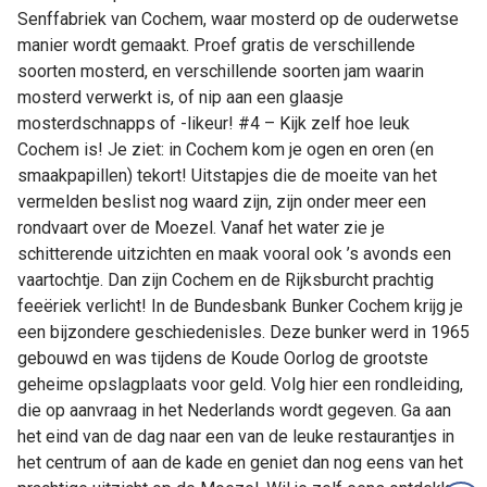
Senffabriek van Cochem, waar mosterd op de ouderwetse
manier wordt gemaakt. Proef gratis de verschillende
soorten mosterd, en verschillende soorten jam waarin
mosterd verwerkt is, of nip aan een glaasje
mosterdschnapps of -likeur! #4 – Kijk zelf hoe leuk
Cochem is! Je ziet: in Cochem kom je ogen en oren (en
smaakpapillen) tekort! Uitstapjes die de moeite van het
vermelden beslist nog waard zijn, zijn onder meer een
rondvaart over de Moezel. Vanaf het water zie je
schitterende uitzichten en maak vooral ook ’s avonds een
vaartochtje. Dan zijn Cochem en de Rijksburcht prachtig
feeëriek verlicht! In de Bundesbank Bunker Cochem krijg je
een bijzondere geschiedenisles. Deze bunker werd in 1965
gebouwd en was tijdens de Koude Oorlog de grootste
geheime opslagplaats voor geld. Volg hier een rondleiding,
die op aanvraag in het Nederlands wordt gegeven. Ga aan
het eind van de dag naar een van de leuke restaurantjes in
het centrum of aan de kade en geniet dan nog eens van het