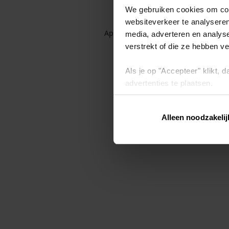
We gebruiken cookies om cont
websiteverkeer te analyseren
Application error: a client-side exc
media, adverteren en analys
verstrekt of die ze hebben v
Als je op "Accepteer" klikt,
advertenties te plaatsen.
Lees hier meer over in ons
p
Alleen noodzakelij
Via "Cookie instellingen" kun 
intrekken op ons
cookiebele