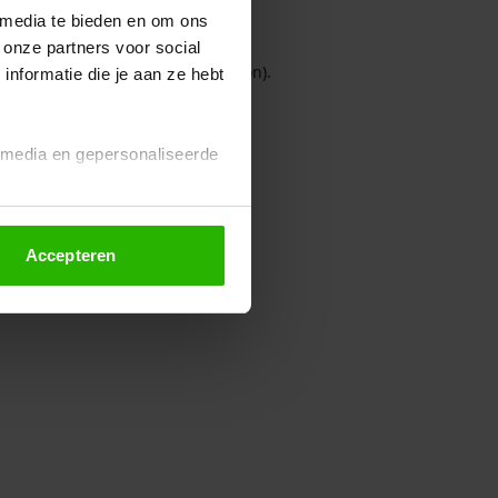
 media te bieden en om ons
 onze partners voor social
owser console for more information)
.
nformatie die je aan ze hebt
l media en gepersonaliseerde
Accepteren
euze altijd wijzigen of