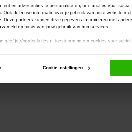
ent en advertenties te personaliseren, om functies voor social
. Ook delen we informatie over je gebruik van onze website met
eption has occurred
while loading
www.voordeeluitjes.nl
(see the br
e. Deze partners kunnen deze gegevens combineren met andere i
erzameld op basis van jouw gebruik van hun services.
 dan geef je Voordeeluitjes.nl toestemming om cookies voor socia
rivacybeleid
en
cookiebeleid
.
k
Cookie instellingen
je ook zelf instellen welke cookies worden geplaatst. Je kunt je k
id
.