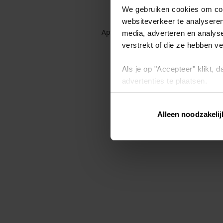
We gebruiken cookies om cont
websiteverkeer te analyseren
Application error: a client-side exc
media, adverteren en analys
verstrekt of die ze hebben v
Als je op "Accepteer" klikt,
advertenties te plaatsen.
Lees hier meer over in ons
p
Alleen noodzakelij
Via "Cookie instellingen" kun 
intrekken op ons
cookiebele