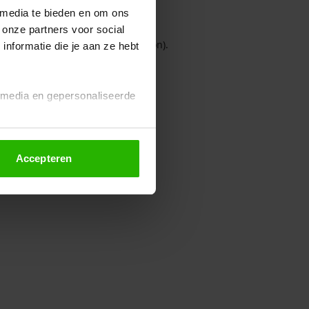
 media te bieden en om ons
 onze partners voor social
owser console for more information)
.
nformatie die je aan ze hebt
l media en gepersonaliseerde
Accepteren
euze altijd wijzigen of