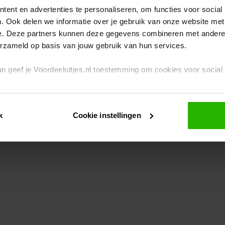
ent en advertenties te personaliseren, om functies voor social
. Ook delen we informatie over je gebruik van onze website met
eption has occurred
while loading
www.voordeeluitjes.nl
(see the br
e. Deze partners kunnen deze gegevens combineren met andere i
erzameld op basis van jouw gebruik van hun services.
 dan geef je Voordeeluitjes.nl toestemming om cookies voor socia
rivacybeleid
en
cookiebeleid
.
k
Cookie instellingen
je ook zelf instellen welke cookies worden geplaatst. Je kunt je k
id
.