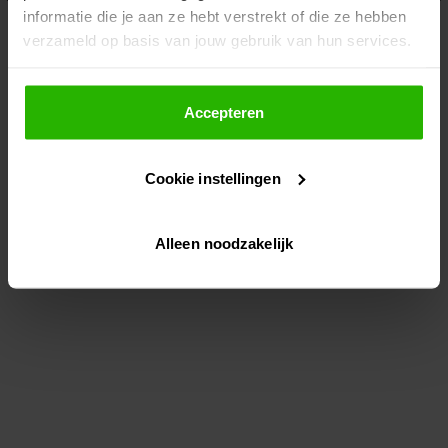
informatie die je aan ze hebt verstrekt of die ze hebben
information)
.
verzameld op basis van jouw gebruik van hun services.
Als je op "Accepteer" klikt, dan geef je Voordeeluitjes.nl
toestemming om cookies voor social media en
Accepteren
gepersonaliseerde advertenties te plaatsen.
Cookie instellingen
Lees hier meer over in ons
privacybeleid
en
cookiebeleid
.
Alleen noodzakelijk
Via "Cookie instellingen" kun je ook zelf instellen welke
cookies worden geplaatst. Je kunt je keuze altijd wijzigen
of intrekken op ons
cookiebeleid
.