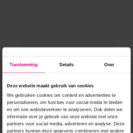
Toestemming
Details
Over
Deze website maakt gebruik van cookies
We gebruiken cookies om content en advertenties te
personaliseren, om functies voor social media te bieden
en om ons websiteverkeer te analyseren. Ook delen we
informatie over je gebruik van onze website met onze
Application error: a client-side exception has occurred
while
partners voor social media, adverteren en analyse. Deze
partners kunnen deze gegevens combineren met andere
loading
www.voordeeluitjes.nl
(see the browser console for more