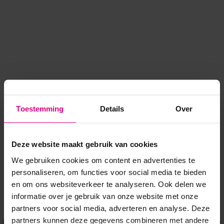
Toestemming
Details
Over
Deze website maakt gebruik van cookies
We gebruiken cookies om content en advertenties te
personaliseren, om functies voor social media te bieden
en om ons websiteverkeer te analyseren. Ook delen we
informatie over je gebruik van onze website met onze
Application error: a client-side exception has occurred
while
partners voor social media, adverteren en analyse. Deze
partners kunnen deze gegevens combineren met andere
loading
www.voordeeluitjes.nl
(see the browser console for more