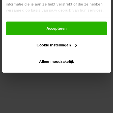
informatie die je aan ze hebt verstrekt of die ze hebben
information)
.
verzameld op basis van jouw gebruik van hun services.
Als je op "Accepteer" klikt, dan geef je Voordeeluitjes.nl
toestemming om cookies voor social media en
Accepteren
gepersonaliseerde advertenties te plaatsen.
Cookie instellingen
Lees hier meer over in ons
privacybeleid
en
cookiebeleid
.
Alleen noodzakelijk
Via "Cookie instellingen" kun je ook zelf instellen welke
cookies worden geplaatst. Je kunt je keuze altijd wijzigen
of intrekken op ons
cookiebeleid
.