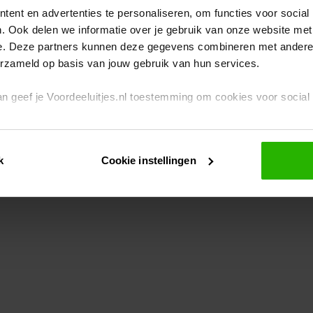
ent en advertenties te personaliseren, om functies voor social
. Ook delen we informatie over je gebruik van onze website met
eption has occurred
while loading
www.voordeeluitjes.nl
(see the br
e. Deze partners kunnen deze gegevens combineren met andere i
erzameld op basis van jouw gebruik van hun services.
 dan geef je Voordeeluitjes.nl toestemming om cookies voor socia
rivacybeleid
en
cookiebeleid
.
k
Cookie instellingen
je ook zelf instellen welke cookies worden geplaatst. Je kunt je k
id
.