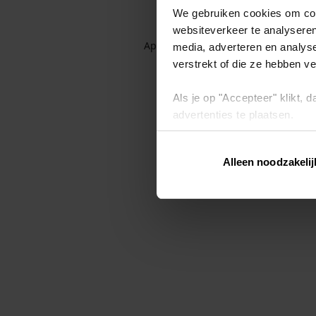
We gebruiken cookies om cont
websiteverkeer te analyseren
Application error: a client-side exc
media, adverteren en analys
verstrekt of die ze hebben v
Als je op "Accepteer" klikt,
advertenties te plaatsen.
Lees hier meer over in ons
p
Alleen noodzakelij
Via "Cookie instellingen" kun 
intrekken op ons
cookiebele