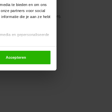
 media te bieden en om ons
 onze partners voor social
owser console for more information)
.
nformatie die je aan ze hebt
l media en gepersonaliseerde
Accepteren
euze altijd wijzigen of