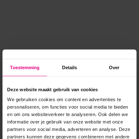
Toestemming
Details
Over
Deze website maakt gebruik van cookies
We gebruiken cookies om content en advertenties te
personaliseren, om functies voor social media te bieden
en om ons websiteverkeer te analyseren. Ook delen we
informatie over je gebruik van onze website met onze
Application error: a client-side exception has occurred
while
partners voor social media, adverteren en analyse. Deze
partners kunnen deze gegevens combineren met andere
loading
www.voordeeluitjes.nl
(see the browser console for more