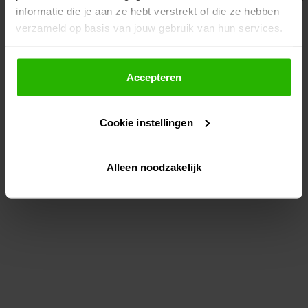
informatie die je aan ze hebt verstrekt of die ze hebben
information)
.
verzameld op basis van jouw gebruik van hun services.
Als je op "Accepteer" klikt, dan geef je Voordeeluitjes.nl
toestemming om cookies voor social media en
Accepteren
gepersonaliseerde advertenties te plaatsen.
Cookie instellingen
Lees hier meer over in ons
privacybeleid
en
cookiebeleid
.
Alleen noodzakelijk
Via "Cookie instellingen" kun je ook zelf instellen welke
cookies worden geplaatst. Je kunt je keuze altijd wijzigen
of intrekken op ons
cookiebeleid
.