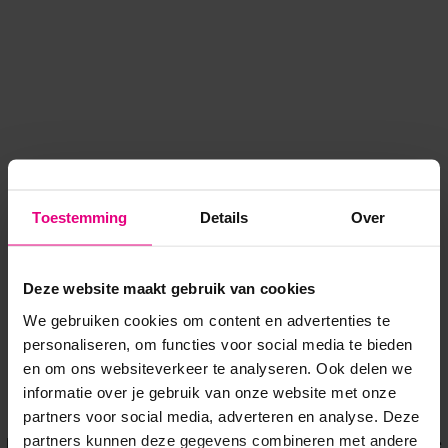
Toestemming
Details
Over
Deze website maakt gebruik van cookies
We gebruiken cookies om content en advertenties te
personaliseren, om functies voor social media te bieden
en om ons websiteverkeer te analyseren. Ook delen we
informatie over je gebruik van onze website met onze
Application error: a client-side exception has occurred
while
partners voor social media, adverteren en analyse. Deze
partners kunnen deze gegevens combineren met andere
loading
www.voordeeluitjes.nl
(see the browser console for more