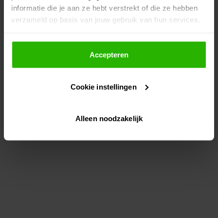
informatie die je aan ze hebt verstrekt of die ze hebben
information)
.
verzameld op basis van jouw gebruik van hun services.
Als je op "Accepteer" klikt, dan geef je Voordeeluitjes.nl
toestemming om cookies voor social media en
Accepteren
gepersonaliseerde advertenties te plaatsen.
Cookie instellingen
Lees hier meer over in ons
privacybeleid
en
cookiebeleid
.
Alleen noodzakelijk
Via "Cookie instellingen" kun je ook zelf instellen welke
cookies worden geplaatst. Je kunt je keuze altijd wijzigen
of intrekken op ons
cookiebeleid
.