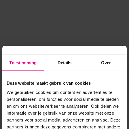
Toestemming
Details
Over
Deze website maakt gebruik van cookies
We gebruiken cookies om content en advertenties te
personaliseren, om functies voor social media te bieden
en om ons websiteverkeer te analyseren. Ook delen we
informatie over je gebruik van onze website met onze
Application error: a client-side exception has occurred
while
partners voor social media, adverteren en analyse. Deze
partners kunnen deze gegevens combineren met andere
loading
www.voordeeluitjes.nl
(see the browser console for more