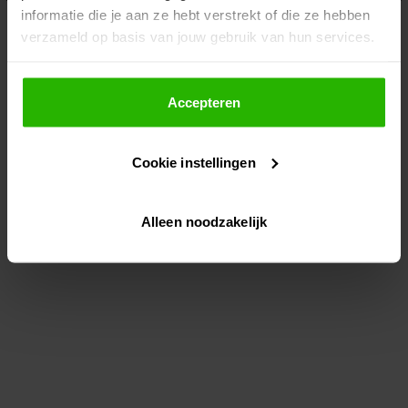
informatie die je aan ze hebt verstrekt of die ze hebben
information)
.
verzameld op basis van jouw gebruik van hun services.
Als je op "Accepteer" klikt, dan geef je Voordeeluitjes.nl
toestemming om cookies voor social media en
Accepteren
gepersonaliseerde advertenties te plaatsen.
Cookie instellingen
Lees hier meer over in ons
privacybeleid
en
cookiebeleid
.
Alleen noodzakelijk
Via "Cookie instellingen" kun je ook zelf instellen welke
cookies worden geplaatst. Je kunt je keuze altijd wijzigen
of intrekken op ons
cookiebeleid
.