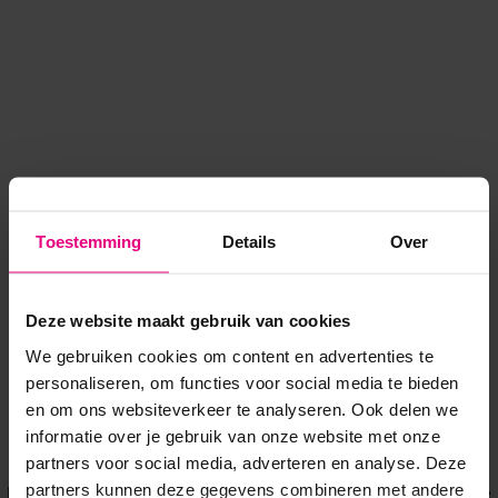
Toestemming
Details
Over
Deze website maakt gebruik van cookies
We gebruiken cookies om content en advertenties te
personaliseren, om functies voor social media te bieden
en om ons websiteverkeer te analyseren. Ook delen we
informatie over je gebruik van onze website met onze
Application error: a client-side exception has occurred
while
partners voor social media, adverteren en analyse. Deze
partners kunnen deze gegevens combineren met andere
loading
www.voordeeluitjes.nl
(see the browser console for more