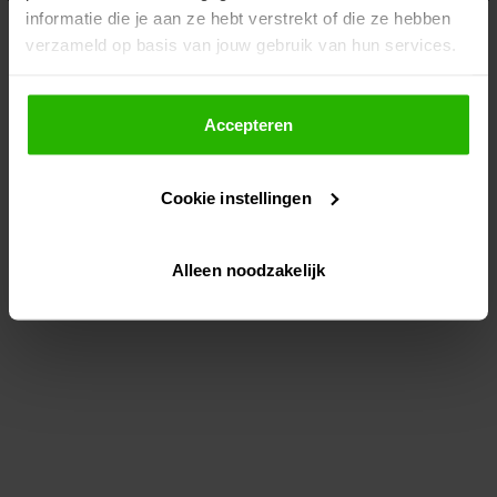
informatie die je aan ze hebt verstrekt of die ze hebben
information)
.
verzameld op basis van jouw gebruik van hun services.
Als je op "Accepteer" klikt, dan geef je Voordeeluitjes.nl
toestemming om cookies voor social media en
Accepteren
gepersonaliseerde advertenties te plaatsen.
Cookie instellingen
Lees hier meer over in ons
privacybeleid
en
cookiebeleid
.
Alleen noodzakelijk
Via "Cookie instellingen" kun je ook zelf instellen welke
cookies worden geplaatst. Je kunt je keuze altijd wijzigen
of intrekken op ons
cookiebeleid
.