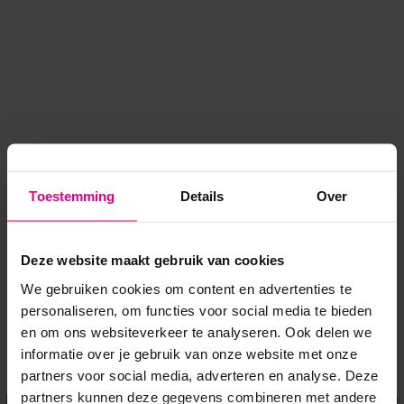
Toestemming
Details
Over
Deze website maakt gebruik van cookies
We gebruiken cookies om content en advertenties te
personaliseren, om functies voor social media te bieden
en om ons websiteverkeer te analyseren. Ook delen we
informatie over je gebruik van onze website met onze
Application error: a client-side exception has occurred
while
partners voor social media, adverteren en analyse. Deze
partners kunnen deze gegevens combineren met andere
loading
www.voordeeluitjes.nl
(see the browser console for more