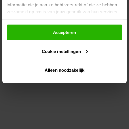
informatie die je aan ze hebt verstrekt of die ze hebben
information)
.
verzameld op basis van jouw gebruik van hun services.
Als je op "Accepteer" klikt, dan geef je Voordeeluitjes.nl
toestemming om cookies voor social media en
Accepteren
gepersonaliseerde advertenties te plaatsen.
Cookie instellingen
Lees hier meer over in ons
privacybeleid
en
cookiebeleid
.
Alleen noodzakelijk
Via "Cookie instellingen" kun je ook zelf instellen welke
cookies worden geplaatst. Je kunt je keuze altijd wijzigen
of intrekken op ons
cookiebeleid
.