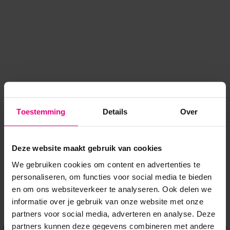
Toestemming
Details
Over
Deze website maakt gebruik van cookies
We gebruiken cookies om content en advertenties te
personaliseren, om functies voor social media te bieden
en om ons websiteverkeer te analyseren. Ook delen we
informatie over je gebruik van onze website met onze
Application error: a client-side exception has occurred
while
partners voor social media, adverteren en analyse. Deze
partners kunnen deze gegevens combineren met andere
loading
www.voordeeluitjes.nl
(see the browser console for more