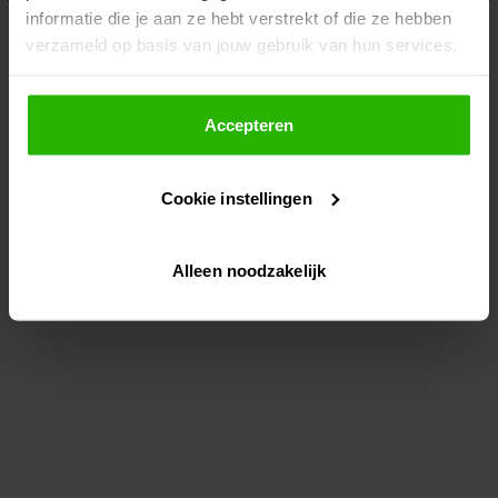
informatie die je aan ze hebt verstrekt of die ze hebben
information)
.
verzameld op basis van jouw gebruik van hun services.
Als je op "Accepteer" klikt, dan geef je Voordeeluitjes.nl
toestemming om cookies voor social media en
Accepteren
gepersonaliseerde advertenties te plaatsen.
Cookie instellingen
Lees hier meer over in ons
privacybeleid
en
cookiebeleid
.
Alleen noodzakelijk
Via "Cookie instellingen" kun je ook zelf instellen welke
cookies worden geplaatst. Je kunt je keuze altijd wijzigen
of intrekken op ons
cookiebeleid
.