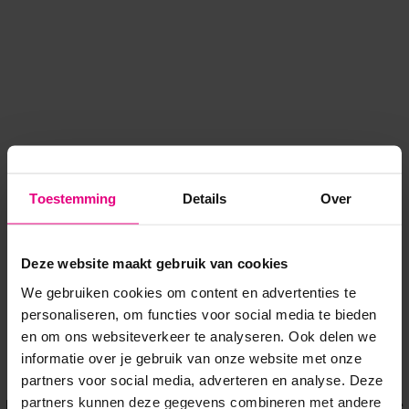
Toestemming
Details
Over
Deze website maakt gebruik van cookies
We gebruiken cookies om content en advertenties te
personaliseren, om functies voor social media te bieden
en om ons websiteverkeer te analyseren. Ook delen we
informatie over je gebruik van onze website met onze
Application error: a client-side exception has occurred
while
partners voor social media, adverteren en analyse. Deze
partners kunnen deze gegevens combineren met andere
loading
www.voordeeluitjes.nl
(see the browser console for more