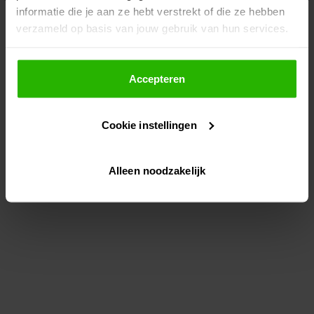
informatie die je aan ze hebt verstrekt of die ze hebben
information)
.
verzameld op basis van jouw gebruik van hun services.
Als je op "Accepteer" klikt, dan geef je Voordeeluitjes.nl
toestemming om cookies voor social media en
Accepteren
gepersonaliseerde advertenties te plaatsen.
Cookie instellingen
Lees hier meer over in ons
privacybeleid
en
cookiebeleid
.
Alleen noodzakelijk
Via "Cookie instellingen" kun je ook zelf instellen welke
cookies worden geplaatst. Je kunt je keuze altijd wijzigen
of intrekken op ons
cookiebeleid
.