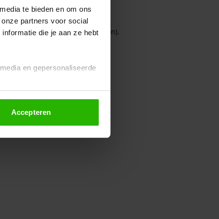
 media te bieden en om ons
 onze partners voor social
owser console for more information)
.
nformatie die je aan ze hebt
l media en gepersonaliseerde
Accepteren
euze altijd wijzigen of