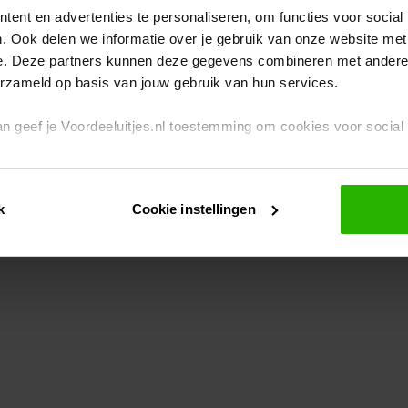
ent en advertenties te personaliseren, om functies voor social
. Ook delen we informatie over je gebruik van onze website met
eption has occurred
while loading
www.voordeeluitjes.nl
(see the br
e. Deze partners kunnen deze gegevens combineren met andere i
erzameld op basis van jouw gebruik van hun services.
 dan geef je Voordeeluitjes.nl toestemming om cookies voor socia
rivacybeleid
en
cookiebeleid
.
k
Cookie instellingen
je ook zelf instellen welke cookies worden geplaatst. Je kunt je k
id
.