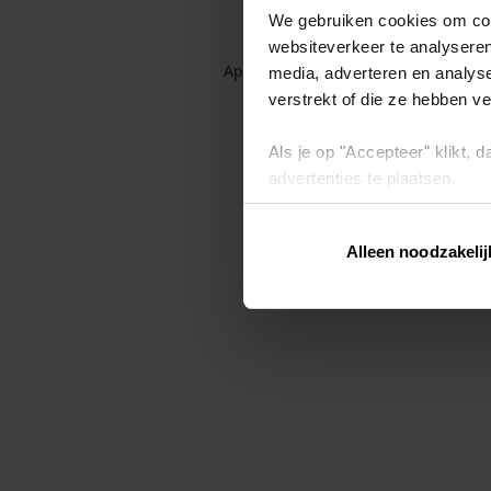
We gebruiken cookies om cont
websiteverkeer te analyseren
Application error: a client-side exc
media, adverteren en analys
verstrekt of die ze hebben v
Als je op "Accepteer" klikt,
advertenties te plaatsen.
Lees hier meer over in ons
p
Alleen noodzakelij
Via "Cookie instellingen" kun 
intrekken op ons
cookiebele