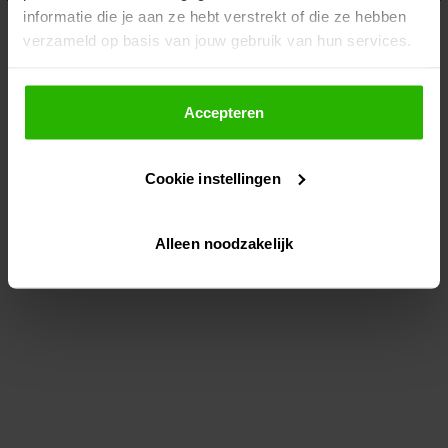
informatie die je aan ze hebt verstrekt of die ze hebben
information)
.
verzameld op basis van jouw gebruik van hun services.
Als je op "Accepteer" klikt, dan geef je Voordeeluitjes.nl
toestemming om cookies voor social media en
Accepteren
gepersonaliseerde advertenties te plaatsen.
Cookie instellingen
Lees hier meer over in ons
privacybeleid
en
cookiebeleid
.
Alleen noodzakelijk
Via "Cookie instellingen" kun je ook zelf instellen welke
cookies worden geplaatst. Je kunt je keuze altijd wijzigen
of intrekken op ons
cookiebeleid
.