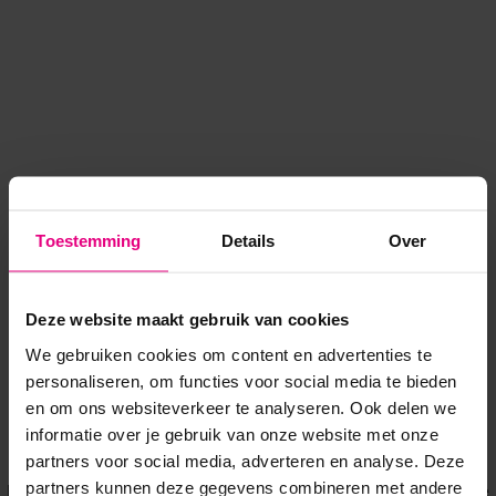
Toestemming
Details
Over
Deze website maakt gebruik van cookies
We gebruiken cookies om content en advertenties te
personaliseren, om functies voor social media te bieden
en om ons websiteverkeer te analyseren. Ook delen we
informatie over je gebruik van onze website met onze
Application error: a client-side exception has occurred
while
partners voor social media, adverteren en analyse. Deze
partners kunnen deze gegevens combineren met andere
loading
www.voordeeluitjes.nl
(see the browser console for more