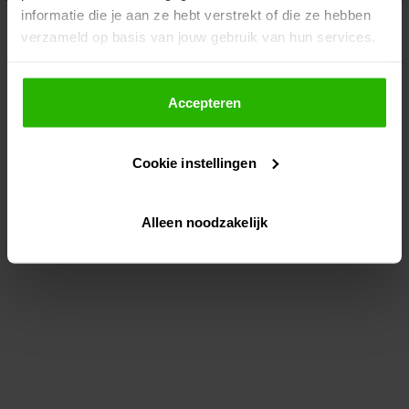
informatie die je aan ze hebt verstrekt of die ze hebben
information)
.
verzameld op basis van jouw gebruik van hun services.
Als je op "Accepteer" klikt, dan geef je Voordeeluitjes.nl
toestemming om cookies voor social media en
Accepteren
gepersonaliseerde advertenties te plaatsen.
Cookie instellingen
Lees hier meer over in ons
privacybeleid
en
cookiebeleid
.
Alleen noodzakelijk
Via "Cookie instellingen" kun je ook zelf instellen welke
cookies worden geplaatst. Je kunt je keuze altijd wijzigen
of intrekken op ons
cookiebeleid
.