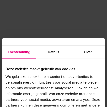
Toestemming
Details
Over
Deze website maakt gebruik van cookies
We gebruiken cookies om content en advertenties te
personaliseren, om functies voor social media te bieden
en om ons websiteverkeer te analyseren. Ook delen we
informatie over je gebruik van onze website met onze
Application error: a client-side exception has occurred
while
partners voor social media, adverteren en analyse. Deze
partners kunnen deze gegevens combineren met andere
loading
www.voordeeluitjes.nl
(see the browser console for more