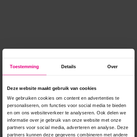
Toestemming
Details
Over
Deze website maakt gebruik van cookies
We gebruiken cookies om content en advertenties te
personaliseren, om functies voor social media te bieden
en om ons websiteverkeer te analyseren. Ook delen we
informatie over je gebruik van onze website met onze
Application error: a client-side exception has occurred
while
partners voor social media, adverteren en analyse. Deze
partners kunnen deze gegevens combineren met andere
loading
www.voordeeluitjes.nl
(see the browser console for more