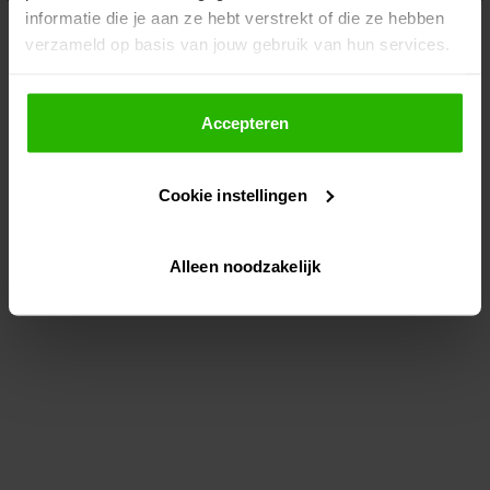
informatie die je aan ze hebt verstrekt of die ze hebben
information)
.
verzameld op basis van jouw gebruik van hun services.
Als je op "Accepteer" klikt, dan geef je Voordeeluitjes.nl
toestemming om cookies voor social media en
Accepteren
gepersonaliseerde advertenties te plaatsen.
Cookie instellingen
Lees hier meer over in ons
privacybeleid
en
cookiebeleid
.
Alleen noodzakelijk
Via "Cookie instellingen" kun je ook zelf instellen welke
cookies worden geplaatst. Je kunt je keuze altijd wijzigen
of intrekken op ons
cookiebeleid
.