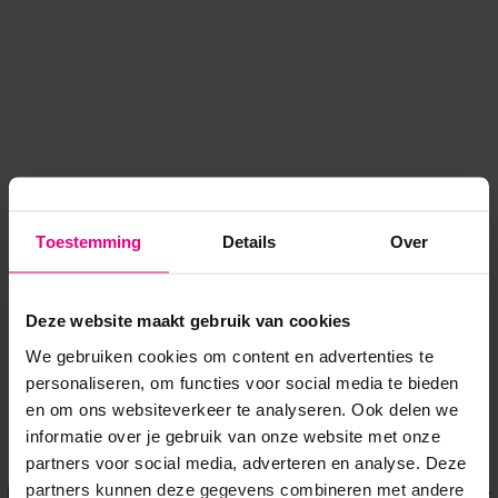
Toestemming
Details
Over
Deze website maakt gebruik van cookies
We gebruiken cookies om content en advertenties te
personaliseren, om functies voor social media te bieden
en om ons websiteverkeer te analyseren. Ook delen we
informatie over je gebruik van onze website met onze
Application error: a client-side exception has occurred
while
partners voor social media, adverteren en analyse. Deze
partners kunnen deze gegevens combineren met andere
loading
www.voordeeluitjes.nl
(see the browser console for more