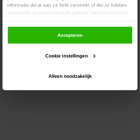
informatie die je aan ze hebt verstrekt of die ze hebben
information)
.
verzameld op basis van jouw gebruik van hun services.
Als je op "Accepteer" klikt, dan geef je Voordeeluitjes.nl
toestemming om cookies voor social media en
Accepteren
gepersonaliseerde advertenties te plaatsen.
Cookie instellingen
Lees hier meer over in ons
privacybeleid
en
cookiebeleid
.
Alleen noodzakelijk
Via "Cookie instellingen" kun je ook zelf instellen welke
cookies worden geplaatst. Je kunt je keuze altijd wijzigen
of intrekken op ons
cookiebeleid
.