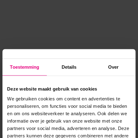
Toestemming
Details
Over
Deze website maakt gebruik van cookies
We gebruiken cookies om content en advertenties te
personaliseren, om functies voor social media te bieden
en om ons websiteverkeer te analyseren. Ook delen we
informatie over je gebruik van onze website met onze
Application error: a client-side exception has occurred
while
partners voor social media, adverteren en analyse. Deze
partners kunnen deze gegevens combineren met andere
loading
www.voordeeluitjes.nl
(see the browser console for more