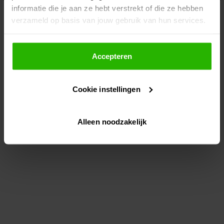
informatie die je aan ze hebt verstrekt of die ze hebben
information)
.
verzameld op basis van jouw gebruik van hun services.
Als je op "Accepteer" klikt, dan geef je Voordeeluitjes.nl
toestemming om cookies voor social media en
Accepteren
gepersonaliseerde advertenties te plaatsen.
Cookie instellingen
Lees hier meer over in ons
privacybeleid
en
cookiebeleid
.
Alleen noodzakelijk
Via "Cookie instellingen" kun je ook zelf instellen welke
cookies worden geplaatst. Je kunt je keuze altijd wijzigen
of intrekken op ons
cookiebeleid
.