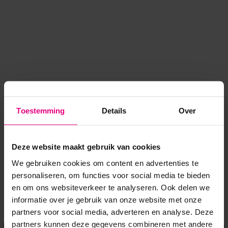
Toestemming
Details
Over
Deze website maakt gebruik van cookies
We gebruiken cookies om content en advertenties te
personaliseren, om functies voor social media te bieden
en om ons websiteverkeer te analyseren. Ook delen we
informatie over je gebruik van onze website met onze
Application error: a client-side exception has occurred
while
partners voor social media, adverteren en analyse. Deze
partners kunnen deze gegevens combineren met andere
loading
www.voordeeluitjes.nl
(see the browser console for more