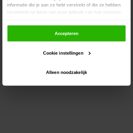
informatie die je aan ze hebt verstrekt of die ze hebben
information)
.
verzameld op basis van jouw gebruik van hun services.
Als je op "Accepteer" klikt, dan geef je Voordeeluitjes.nl
toestemming om cookies voor social media en
Accepteren
gepersonaliseerde advertenties te plaatsen.
Cookie instellingen
Lees hier meer over in ons
privacybeleid
en
cookiebeleid
.
Alleen noodzakelijk
Via "Cookie instellingen" kun je ook zelf instellen welke
cookies worden geplaatst. Je kunt je keuze altijd wijzigen
of intrekken op ons
cookiebeleid
.