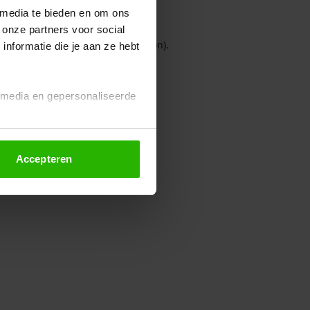
 media te bieden en om ons
 onze partners voor social
owser console for more information)
.
nformatie die je aan ze hebt
l media en gepersonaliseerde
Accepteren
euze altijd wijzigen of