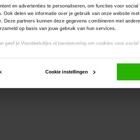
ent en advertenties te personaliseren, om functies voor social
. Ook delen we informatie over je gebruik van onze website met
eption has occurred
while loading
www.voordeeluitjes.nl
(see the br
e. Deze partners kunnen deze gegevens combineren met andere i
erzameld op basis van jouw gebruik van hun services.
 dan geef je Voordeeluitjes.nl toestemming om cookies voor socia
rivacybeleid
en
cookiebeleid
.
k
Cookie instellingen
je ook zelf instellen welke cookies worden geplaatst. Je kunt je k
id
.