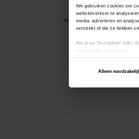
We gebruiken cookies om cont
websiteverkeer te analyseren
Application error: a client-side exc
media, adverteren en analys
verstrekt of die ze hebben v
Als je op "Accepteer" klikt,
advertenties te plaatsen.
Lees hier meer over in ons
p
Alleen noodzakelij
Via "Cookie instellingen" kun 
intrekken op ons
cookiebele