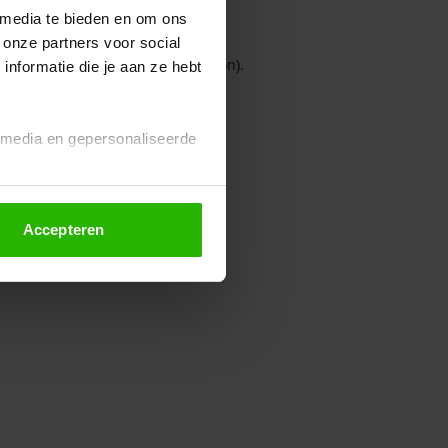
 media te bieden en om ons
 onze partners voor social
owser console for more information)
.
nformatie die je aan ze hebt
l media en gepersonaliseerde
Accepteren
euze altijd wijzigen of