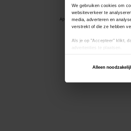
We gebruiken cookies om cont
websiteverkeer te analyseren
Application error: a client-side exc
media, adverteren en analys
verstrekt of die ze hebben v
Als je op "Accepteer" klikt,
advertenties te plaatsen.
Lees hier meer over in ons
p
Alleen noodzakelij
Via "Cookie instellingen" kun 
intrekken op ons
cookiebele