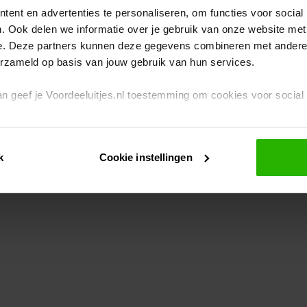
ent en advertenties te personaliseren, om functies voor social
. Ook delen we informatie over je gebruik van onze website met
eption has occurred
while loading
www.voordeeluitjes.nl
(see the br
e. Deze partners kunnen deze gegevens combineren met andere i
erzameld op basis van jouw gebruik van hun services.
 dan geef je Voordeeluitjes.nl toestemming om cookies voor socia
rivacybeleid
en
cookiebeleid
.
k
Cookie instellingen
je ook zelf instellen welke cookies worden geplaatst. Je kunt je k
id
.