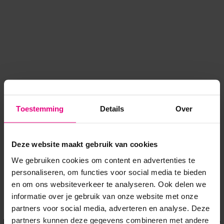
Toestemming
Details
Over
Deze website maakt gebruik van cookies
We gebruiken cookies om content en advertenties te
personaliseren, om functies voor social media te bieden
en om ons websiteverkeer te analyseren. Ook delen we
informatie over je gebruik van onze website met onze
Application error: a client-side exception has occurred
while
partners voor social media, adverteren en analyse. Deze
partners kunnen deze gegevens combineren met andere
loading
www.voordeeluitjes.nl
(see the browser console for more