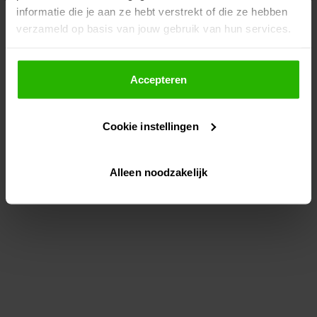
informatie die je aan ze hebt verstrekt of die ze hebben
information)
.
verzameld op basis van jouw gebruik van hun services.
Als je op "Accepteer" klikt, dan geef je Voordeeluitjes.nl
toestemming om cookies voor social media en
Accepteren
gepersonaliseerde advertenties te plaatsen.
Cookie instellingen
Lees hier meer over in ons
privacybeleid
en
cookiebeleid
.
Alleen noodzakelijk
Via "Cookie instellingen" kun je ook zelf instellen welke
cookies worden geplaatst. Je kunt je keuze altijd wijzigen
of intrekken op ons
cookiebeleid
.