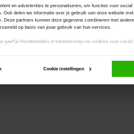
ent en advertenties te personaliseren, om functies voor social
. Ook delen we informatie over je gebruik van onze website met
eption has occurred
while loading
www.voordeeluitjes.nl
(see the br
e. Deze partners kunnen deze gegevens combineren met andere i
erzameld op basis van jouw gebruik van hun services.
 dan geef je Voordeeluitjes.nl toestemming om cookies voor socia
rivacybeleid
en
cookiebeleid
.
k
Cookie instellingen
je ook zelf instellen welke cookies worden geplaatst. Je kunt je k
id
.