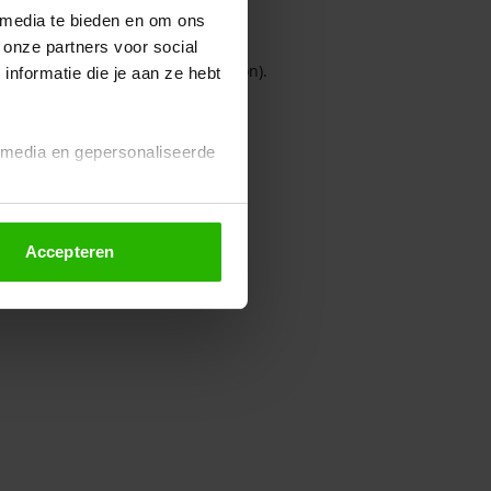
 media te bieden en om ons
 onze partners voor social
owser console for more information)
.
nformatie die je aan ze hebt
l media en gepersonaliseerde
Accepteren
euze altijd wijzigen of