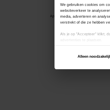
We gebruiken cookies om cont
websiteverkeer te analyseren
Application error: a client-side exc
media, adverteren en analys
verstrekt of die ze hebben v
Als je op "Accepteer" klikt,
advertenties te plaatsen.
Lees hier meer over in ons
p
Alleen noodzakelij
Via "Cookie instellingen" kun 
intrekken op ons
cookiebele