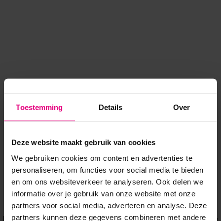
Toestemming
Details
Over
Deze website maakt gebruik van cookies
We gebruiken cookies om content en advertenties te
personaliseren, om functies voor social media te bieden
en om ons websiteverkeer te analyseren. Ook delen we
informatie over je gebruik van onze website met onze
Application error: a client-side exception has occurred
while
partners voor social media, adverteren en analyse. Deze
partners kunnen deze gegevens combineren met andere
loading
www.voordeeluitjes.nl
(see the browser console for more