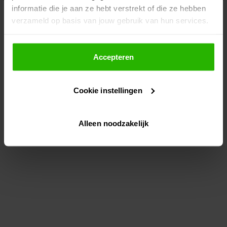
informatie die je aan ze hebt verstrekt of die ze hebben
information)
.
verzameld op basis van jouw gebruik van hun services.
Als je op "Accepteer" klikt, dan geef je Voordeeluitjes.nl
toestemming om cookies voor social media en
Accepteren
gepersonaliseerde advertenties te plaatsen.
Cookie instellingen
Lees hier meer over in ons
privacybeleid
en
cookiebeleid
.
Alleen noodzakelijk
Via "Cookie instellingen" kun je ook zelf instellen welke
cookies worden geplaatst. Je kunt je keuze altijd wijzigen
of intrekken op ons
cookiebeleid
.