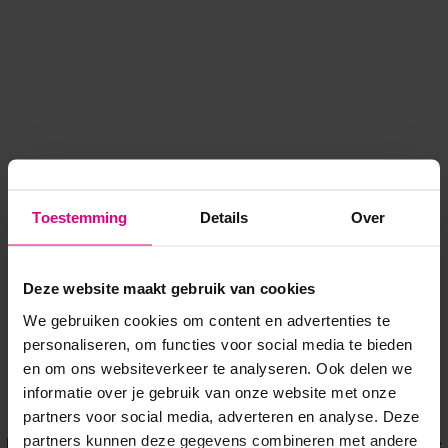
Toestemming
Details
Over
Deze website maakt gebruik van cookies
We gebruiken cookies om content en advertenties te
personaliseren, om functies voor social media te bieden
en om ons websiteverkeer te analyseren. Ook delen we
informatie over je gebruik van onze website met onze
Application error: a client-side exception has occurred
while
partners voor social media, adverteren en analyse. Deze
partners kunnen deze gegevens combineren met andere
loading
www.voordeeluitjes.nl
(see the browser console for more