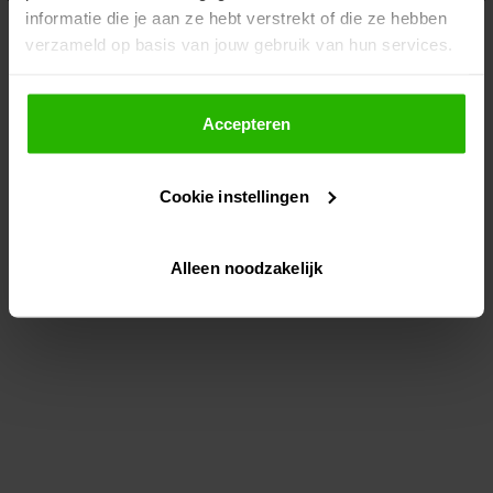
informatie die je aan ze hebt verstrekt of die ze hebben
information)
.
verzameld op basis van jouw gebruik van hun services.
Als je op "Accepteer" klikt, dan geef je Voordeeluitjes.nl
toestemming om cookies voor social media en
Accepteren
gepersonaliseerde advertenties te plaatsen.
Cookie instellingen
Lees hier meer over in ons
privacybeleid
en
cookiebeleid
.
Alleen noodzakelijk
Via "Cookie instellingen" kun je ook zelf instellen welke
cookies worden geplaatst. Je kunt je keuze altijd wijzigen
of intrekken op ons
cookiebeleid
.