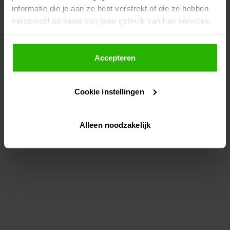
informatie die je aan ze hebt verstrekt of die ze hebben
information)
.
verzameld op basis van jouw gebruik van hun services.
Als je op "Accepteer" klikt, dan geef je Voordeeluitjes.nl
toestemming om cookies voor social media en
Accepteren
gepersonaliseerde advertenties te plaatsen.
Cookie instellingen
Lees hier meer over in ons
privacybeleid
en
cookiebeleid
.
Alleen noodzakelijk
Via "Cookie instellingen" kun je ook zelf instellen welke
cookies worden geplaatst. Je kunt je keuze altijd wijzigen
of intrekken op ons
cookiebeleid
.