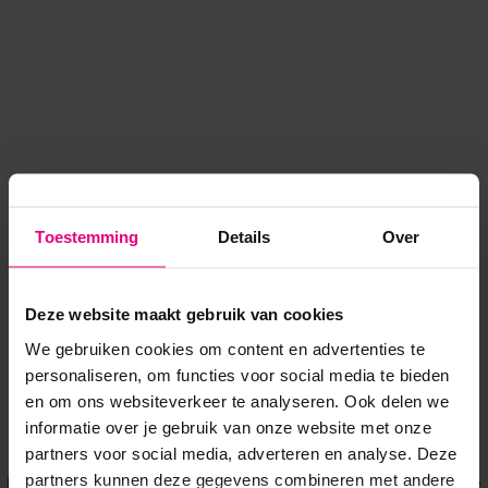
Toestemming
Details
Over
Deze website maakt gebruik van cookies
We gebruiken cookies om content en advertenties te
personaliseren, om functies voor social media te bieden
en om ons websiteverkeer te analyseren. Ook delen we
informatie over je gebruik van onze website met onze
Application error: a client-side exception has occurred
while
partners voor social media, adverteren en analyse. Deze
partners kunnen deze gegevens combineren met andere
loading
www.voordeeluitjes.nl
(see the browser console for more