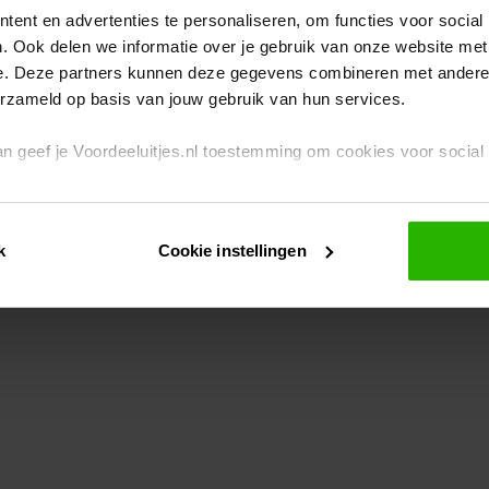
ent en advertenties te personaliseren, om functies voor social
. Ook delen we informatie over je gebruik van onze website met
eption has occurred
while loading
www.voordeeluitjes.nl
(see the br
e. Deze partners kunnen deze gegevens combineren met andere i
erzameld op basis van jouw gebruik van hun services.
 dan geef je Voordeeluitjes.nl toestemming om cookies voor socia
rivacybeleid
en
cookiebeleid
.
k
Cookie instellingen
je ook zelf instellen welke cookies worden geplaatst. Je kunt je k
id
.