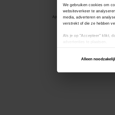
We gebruiken cookies om cont
websiteverkeer te analyseren
Application error: a client-side exc
media, adverteren en analys
verstrekt of die ze hebben v
Als je op "Accepteer" klikt,
advertenties te plaatsen.
Lees hier meer over in ons
p
Alleen noodzakelij
Via "Cookie instellingen" kun 
intrekken op ons
cookiebele