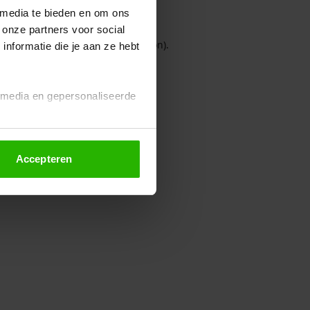
 media te bieden en om ons
 onze partners voor social
owser console for more information)
.
nformatie die je aan ze hebt
l media en gepersonaliseerde
Accepteren
euze altijd wijzigen of