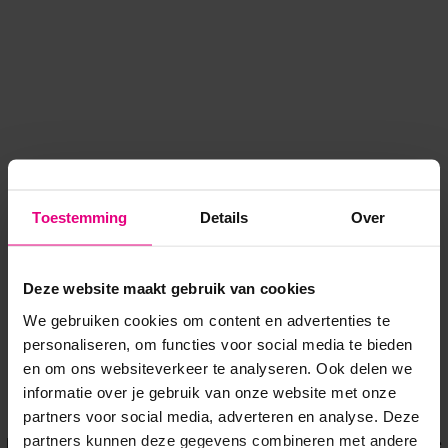
Toestemming
Details
Over
Deze website maakt gebruik van cookies
We gebruiken cookies om content en advertenties te
personaliseren, om functies voor social media te bieden
en om ons websiteverkeer te analyseren. Ook delen we
informatie over je gebruik van onze website met onze
Application error: a client-side exception has occurred
while
partners voor social media, adverteren en analyse. Deze
partners kunnen deze gegevens combineren met andere
loading
www.voordeeluitjes.nl
(see the browser console for more