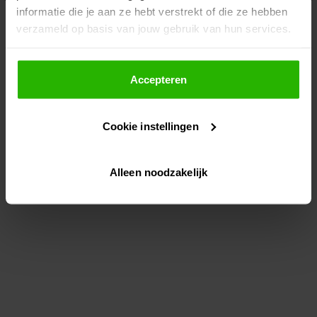
informatie die je aan ze hebt verstrekt of die ze hebben
information)
.
verzameld op basis van jouw gebruik van hun services.
Als je op "Accepteer" klikt, dan geef je Voordeeluitjes.nl
toestemming om cookies voor social media en
Accepteren
gepersonaliseerde advertenties te plaatsen.
Cookie instellingen
Lees hier meer over in ons
privacybeleid
en
cookiebeleid
.
Alleen noodzakelijk
Via "Cookie instellingen" kun je ook zelf instellen welke
cookies worden geplaatst. Je kunt je keuze altijd wijzigen
of intrekken op ons
cookiebeleid
.