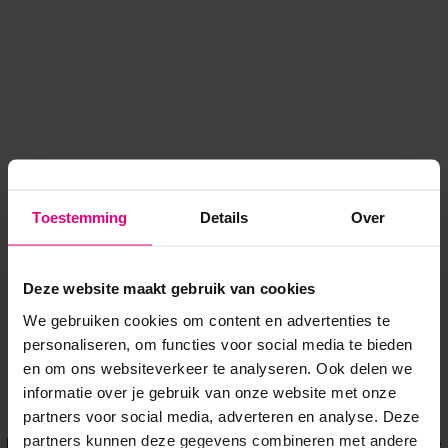
Toestemming
Details
Over
Deze website maakt gebruik van cookies
We gebruiken cookies om content en advertenties te
personaliseren, om functies voor social media te bieden
en om ons websiteverkeer te analyseren. Ook delen we
informatie over je gebruik van onze website met onze
Application error: a client-side exception has occurred
while
partners voor social media, adverteren en analyse. Deze
partners kunnen deze gegevens combineren met andere
loading
www.voordeeluitjes.nl
(see the browser console for more