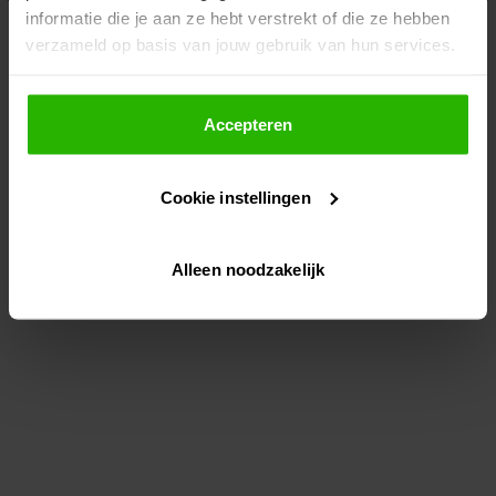
informatie die je aan ze hebt verstrekt of die ze hebben
information)
.
verzameld op basis van jouw gebruik van hun services.
Als je op "Accepteer" klikt, dan geef je Voordeeluitjes.nl
toestemming om cookies voor social media en
Accepteren
gepersonaliseerde advertenties te plaatsen.
Cookie instellingen
Lees hier meer over in ons
privacybeleid
en
cookiebeleid
.
Alleen noodzakelijk
Via "Cookie instellingen" kun je ook zelf instellen welke
cookies worden geplaatst. Je kunt je keuze altijd wijzigen
of intrekken op ons
cookiebeleid
.