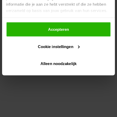
informatie die je aan ze hebt verstrekt of die ze hebben
information)
.
verzameld op basis van jouw gebruik van hun services.
Als je op "Accepteer" klikt, dan geef je Voordeeluitjes.nl
toestemming om cookies voor social media en
Accepteren
gepersonaliseerde advertenties te plaatsen.
Cookie instellingen
Lees hier meer over in ons
privacybeleid
en
cookiebeleid
.
Alleen noodzakelijk
Via "Cookie instellingen" kun je ook zelf instellen welke
cookies worden geplaatst. Je kunt je keuze altijd wijzigen
of intrekken op ons
cookiebeleid
.