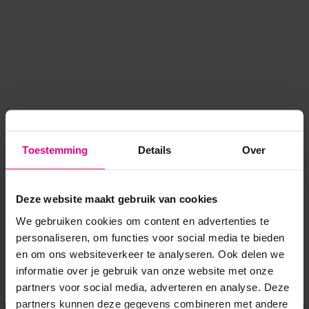
Toestemming
Details
Over
Deze website maakt gebruik van cookies
We gebruiken cookies om content en advertenties te
personaliseren, om functies voor social media te bieden
en om ons websiteverkeer te analyseren. Ook delen we
informatie over je gebruik van onze website met onze
Application error: a client-side exception has occurred
while
partners voor social media, adverteren en analyse. Deze
partners kunnen deze gegevens combineren met andere
loading
www.voordeeluitjes.nl
(see the browser console for more