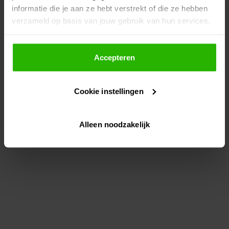
informatie die je aan ze hebt verstrekt of die ze hebben
information)
.
verzameld op basis van jouw gebruik van hun services.
Als je op "Accepteer" klikt, dan geef je Voordeeluitjes.nl
toestemming om cookies voor social media en
Accepteren
gepersonaliseerde advertenties te plaatsen.
Cookie instellingen
Lees hier meer over in ons
privacybeleid
en
cookiebeleid
.
Alleen noodzakelijk
Via "Cookie instellingen" kun je ook zelf instellen welke
cookies worden geplaatst. Je kunt je keuze altijd wijzigen
of intrekken op ons
cookiebeleid
.