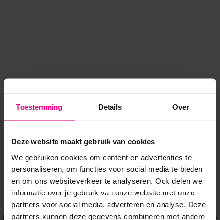
Toestemming
Details
Over
Deze website maakt gebruik van cookies
We gebruiken cookies om content en advertenties te
personaliseren, om functies voor social media te bieden
en om ons websiteverkeer te analyseren. Ook delen we
informatie over je gebruik van onze website met onze
Application error: a client-side exception has occurred
while
partners voor social media, adverteren en analyse. Deze
partners kunnen deze gegevens combineren met andere
loading
www.voordeeluitjes.nl
(see the browser console for more