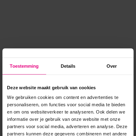
Toestemming
Details
Over
Deze website maakt gebruik van cookies
We gebruiken cookies om content en advertenties te
personaliseren, om functies voor social media te bieden
en om ons websiteverkeer te analyseren. Ook delen we
informatie over je gebruik van onze website met onze
Application error: a client-side exception has occurred
while
partners voor social media, adverteren en analyse. Deze
partners kunnen deze gegevens combineren met andere
loading
www.voordeeluitjes.nl
(see the browser console for more