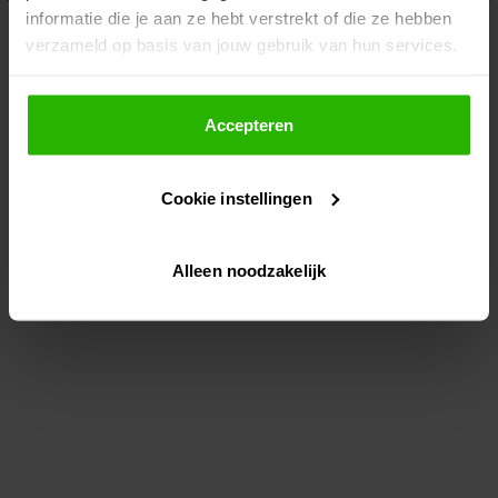
informatie die je aan ze hebt verstrekt of die ze hebben
information)
.
verzameld op basis van jouw gebruik van hun services.
Als je op "Accepteer" klikt, dan geef je Voordeeluitjes.nl
toestemming om cookies voor social media en
Accepteren
gepersonaliseerde advertenties te plaatsen.
Cookie instellingen
Lees hier meer over in ons
privacybeleid
en
cookiebeleid
.
Alleen noodzakelijk
Via "Cookie instellingen" kun je ook zelf instellen welke
cookies worden geplaatst. Je kunt je keuze altijd wijzigen
of intrekken op ons
cookiebeleid
.