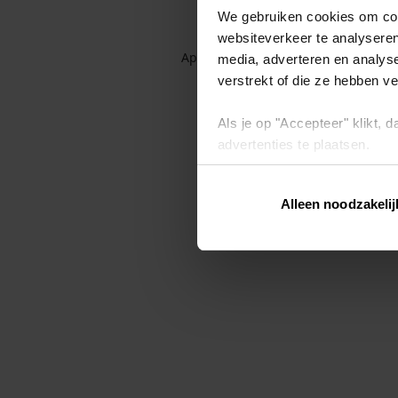
We gebruiken cookies om cont
websiteverkeer te analyseren
Application error: a client-side exc
media, adverteren en analys
verstrekt of die ze hebben v
Als je op "Accepteer" klikt,
advertenties te plaatsen.
Lees hier meer over in ons
p
Alleen noodzakelij
Via "Cookie instellingen" kun 
intrekken op ons
cookiebele