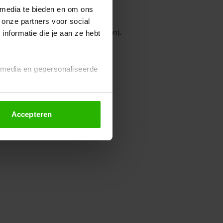
 media te bieden en om ons
 onze partners voor social
owser console for more information)
.
nformatie die je aan ze hebt
l media en gepersonaliseerde
Accepteren
euze altijd wijzigen of