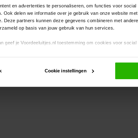
ent en advertenties te personaliseren, om functies voor social
. Ook delen we informatie over je gebruik van onze website met
eption has occurred
while loading
www.voordeeluitjes.nl
(see the br
e. Deze partners kunnen deze gegevens combineren met andere i
erzameld op basis van jouw gebruik van hun services.
 dan geef je Voordeeluitjes.nl toestemming om cookies voor socia
rivacybeleid
en
cookiebeleid
.
k
Cookie instellingen
je ook zelf instellen welke cookies worden geplaatst. Je kunt je k
id
.