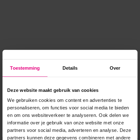
Toestemming
Details
Over
Deze website maakt gebruik van cookies
We gebruiken cookies om content en advertenties te
personaliseren, om functies voor social media te bieden
en om ons websiteverkeer te analyseren. Ook delen we
informatie over je gebruik van onze website met onze
Application error: a client-side exception has occurred
while
partners voor social media, adverteren en analyse. Deze
partners kunnen deze gegevens combineren met andere
loading
www.voordeeluitjes.nl
(see the browser console for more