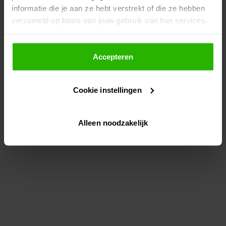
informatie die je aan ze hebt verstrekt of die ze hebben
information)
.
verzameld op basis van jouw gebruik van hun services.
Als je op "Accepteer" klikt, dan geef je Voordeeluitjes.nl
toestemming om cookies voor social media en
Accepteren
gepersonaliseerde advertenties te plaatsen.
Cookie instellingen
Lees hier meer over in ons
privacybeleid
en
cookiebeleid
.
Alleen noodzakelijk
Via "Cookie instellingen" kun je ook zelf instellen welke
cookies worden geplaatst. Je kunt je keuze altijd wijzigen
of intrekken op ons
cookiebeleid
.