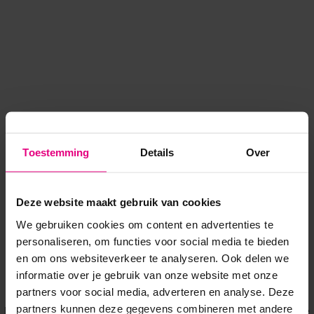
Toestemming
Details
Over
Deze website maakt gebruik van cookies
We gebruiken cookies om content en advertenties te
personaliseren, om functies voor social media te bieden
en om ons websiteverkeer te analyseren. Ook delen we
informatie over je gebruik van onze website met onze
Application error: a client-side exception has occurred
while
partners voor social media, adverteren en analyse. Deze
partners kunnen deze gegevens combineren met andere
loading
www.voordeeluitjes.nl
(see the browser console for more