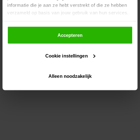
informatie die je aan ze hebt verstrekt of die ze hebben
information)
.
verzameld op basis van jouw gebruik van hun services.
Als je op "Accepteer" klikt, dan geef je Voordeeluitjes.nl
toestemming om cookies voor social media en
Accepteren
gepersonaliseerde advertenties te plaatsen.
Cookie instellingen
Lees hier meer over in ons
privacybeleid
en
cookiebeleid
.
Alleen noodzakelijk
Via "Cookie instellingen" kun je ook zelf instellen welke
cookies worden geplaatst. Je kunt je keuze altijd wijzigen
of intrekken op ons
cookiebeleid
.